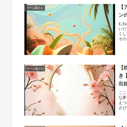
【
ゲーム脳トレ
ン
むね
いだ
くし
その
【
ゲーム脳トレ
き
出
れ
ここ
な夢
えつ
さび