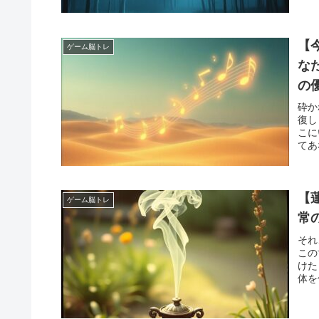
しょ
ごが
さつ
にす
【
ゲーム脳トレ
いま
な
しみ
の
ち
砕か
復し
こに
てあ
る 
せて
あな
【
ゲーム脳トレ
常
それ
この
けた
体を