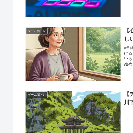
【
ゲーム脳トレ
し
##
ける
いら
始め
【
ゲーム脳トレ
川