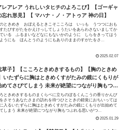
アレアレア うれしいタヒチのよろこび】【ゴーギャ
の忘れ形見】【 マハナ・ノ・アトゥア 神の日】
のときめき おぼえるときこそこころは いっも うつつにおも
すたびすがたをかえけっしてしょうたいをあらわさないましてか
ている ふるまいなどなにもないかのように しらをきってはう
ようにも ほんとうのようにもありのままのすがたをさ...
2025.02.07
枕草子】【こころときめきするもの】【胸のときめ
 】いたずらに胸はときめくすがたみの鏡にくもりが
始めてさびてしまう 未来が絶望につながり胸もつぶ
る思いがつのる
ろときめきするものまくらベに立ちのぼるくんこうの香りかんび
をさそうあなたさまの訪れを待つひとときの錯覚におちいっては
に入るいたずらに胸はときめくすがたみの鏡にくもりが出始めて
てしまう 未来が絶望につながり胸もつぶれる思いがつ...
2025.01.29