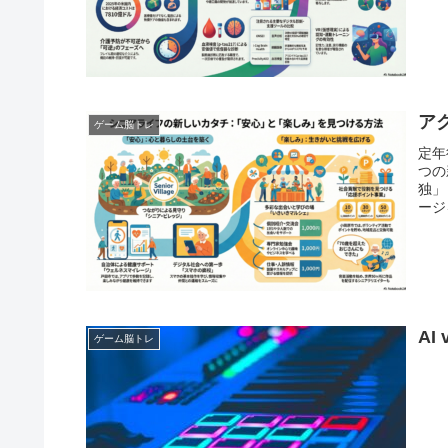
ア
ゲーム脳トレ
定年
つの
独」
ージ
A
ゲーム脳トレ