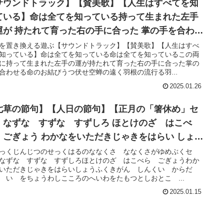
サウンドトラック】【賛美歌】【人生はすべてを知
ている】命は全てを知っている持って生まれた左手
運が 持たれて育った右の手に合った 掌の手を合わせ
命のお結び
を置き換える遊ぶ【サウンドトラック】【賛美歌】【人生はすべ
知っている】命は全てを知っている命は全てを知っているこの両
に持って生まれた左手の運が持たれて育った右の手に合った掌の
合わせる命のお結びうつ伏せ空蝉の遠く羽根の流行る羽...
2025.01.26
七草の節句】【人日の節句】【正月の「箸休め」セ
 なずな すずな すずしろ ほとけのざ はこべ
 ごぎょう わかなをいただきじゃきをはらい しょう
くきがん 】
っくじんじつのせっくはるのななくさ ななくさがゆめぶくセ
なずな すずな すずしろほとけのざ はこべら ごぎょうわか
いただきじゃきをはらいしょうふくきがん しんくい からだ
 い をちょうわしこころのへいわをたもつとしおとこ ...
2025.01.15