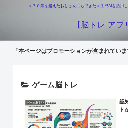
＃７０歳を超えたおじさんにもできた＃生成AIを活用し
【脳トレ アプリ
「本ページはプロモーションが含まれていま
ゲーム脳トレ
認
ゲーム脳トレ
ト