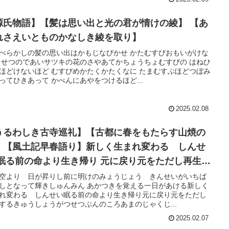
源氏物語】【髪は思い出と光の君が情けの綾】 【あ
れさえいとものかなしき綾を取り】
べらかしの髪の思い出はかもじなびかせ かたむすびおもいがけな
きせつのであいサツキの花のさやあてかちょうちょむすびの はねひ
ほどけないほど むすびめかたくかたくなに たまむすぶほどつぼみ
ってひきあって かべんにあやをつけるほど...
2025.02.08
うるわしき古寺巡礼】【古都に春をもたらす山焼の
】【風土記早春語り】新しく生まれ変わる しんせ
 眠る前の命より生き帰り 元に戻り元をただし再生す
空より 日が昇りし前に明けのみょうじょう きんせいがいちば
しとなって輝きしゅんみん あかつきを覚える一日があける新しく
れ変わる しんせい眠る前の命より生き帰り元に戻り元をただし
するきゅうしょうがつせつぶんのころあまのじゃくじ...
2025.02.07