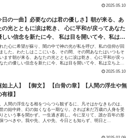
うぶのはな みどりのはなのいのちしょうのふえのね いろさやけし
2025.05.10
ついきづくせかいの いぶきをかんじてともにいきるよろこびよ
きに誓いし祈りの言葉 ゆいをむすびし ふうふのきずなえんまん
えひろがるいやさかましませ えにしの誓いまごころこめて 暖か
今日の一曲】必要なのは君の優しさ】朝が来る、あ
なざしで優しく見守り心に寄り添い思いやり なかむずましく した
たの光とともに涙は乾き、 心に平和が戻ってあなた
あう わごうのゆうわ
優しい信念を新たに今、 私は目を開いて今、私は立
上がる
れた心に希望が蘇り、闇の中で神の光が私を呼び、私の信仰が回
ました。わたしはここにいる、その間、その間あなたはいつもそ
います朝が来る、あなたの光とともに涙は乾き、心に平和が戻っ
なたの優しい信念を新たに今、私は目を開いて今、私は立ち上が
真夜中が訪れ、もう走れないとき あなたの愛が私をここで一番にさ
2025.05.10
 静寂に包まれたこの部屋で あなたの言葉は澄み渡り、真実を語る
たの恵み、ただが私に必要なすべて
蓮如上人】 【御文】 【白骨の章】【人間の浮生や無
の有様】
、人間の浮生なる相をつらつら観ずるに、凡そはかなきものは、
世の始中終、幻の如くなる一期なり。されば未だ万歳の人身を受
りという事を聞かず。一生過ぎ易し。今に至りて、誰か百年の形
保つべきや。我や先、人や先、今日とも知らず、明日と...
2025.02.09