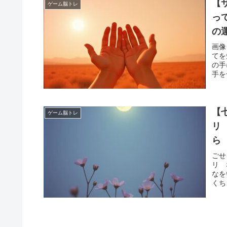
【
ゲーム脳トレ
っ
の
る
画像
てを
の手
手を
【
ゲーム脳トレ
リ
ら
ふ
ごせ
リ 
なを
くち