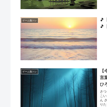

ゲーム脳トレ

【
ゲーム脳トレ
言葉 ゆいをむすびし ふうふのきずな
ひろ
め
さつ
こい
ん 
りた