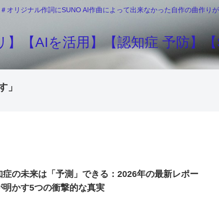
＃オリジナル作詞にSUNO AI作曲によって出来なかった自作の曲作
】【AIを活用】【認知症 予防】【S
す」
知症の未来は「予測」できる：2026年の最新レポー
が明かす5つの衝撃的な真実