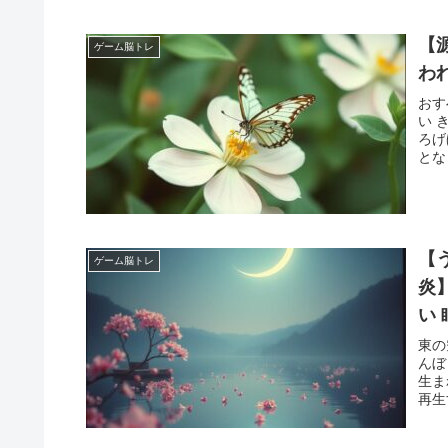
【
ゲーム脳トレ
わ
おす
い 
ろげ
とな
【
ゲーム脳トレ
炎
い
る
東の
んぼ
生ま
再生