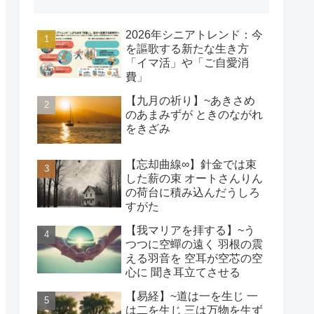
2026年シニアトレンド：今
を謳歌する新たな生き方
「イマ活」や「ご自愛消
費」
【九月の祈り】~あきさめ
のあまみずが ときのながれ
をきざみ
【忘却曲線∞】針金では束
した薪の束 オートさんりん
の荷台に積み込んだうしろ
すがた
【我マリアを拝する】~う
つつに空蟬の遠く 羽根の震
える羽音を 空耳が空芯の空
心に 聞き耳立てさせる
【易経】~道は一を生じ 一
は二を生じ 三は万物を生ず