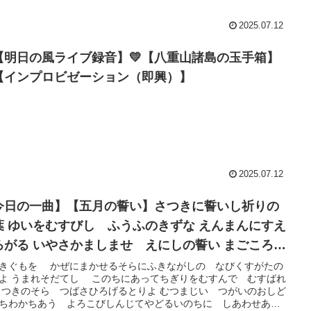
2025.07.12
【明日の風ライブ録音】💛【八重山諸島の玉手箱】
【インプロビゼーション（即興）】
2025.07.12
今日の一曲】【五月の誓い】さつきに誓いし祈りの
 えんまんにすえ
がる いやさかましませ えにしの誓い まごころこ
て 暖かいまなざしで 優しく見守り心に寄り添い 思
きぐもを かぜにまかせるそらにふきながしの なびくすがたの
よ うまれそだてし このちにあってちぎりをむすんで むすばれ
いやり なかむずましく したしみあう わごうのゆうわ
さつきのそら つばさひろげるとりよ むつまじい つがいのおしど
ちわかちあう よろこびしんじてやどるいのちに しあわせあれ