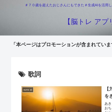
＃７０歳を超えたおじさんにもできた＃生成AIを活用し
【脳トレ アプリ
「本ページはプロモーションが含まれていま
歌詞
【
suno ai
を
あき
おち