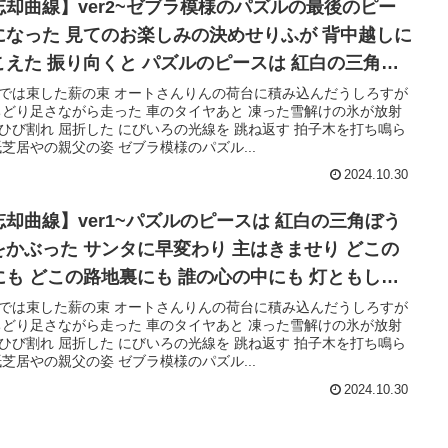
忘却曲線】ver2~ゼブラ模様のパズルの最後のピー
になった 見てのお楽しみの決めせりふが 背中越しに
こえた 振り向くと パズルのピースは 紅白の三角ぼ
しをかぶった サンタに早変わり
では束した薪の束 オートさんりんの荷台に積み込んだうしろすが
ちどり足さながら走った 車のタイヤあと 凍った雪解けの氷が放射
ひび割れ 屈折した にびいろの光線を 跳ね返す 拍子木を打ち鳴ら
紙芝居やの親父の姿 ゼブラ模様のパズル...
2024.10.30
忘却曲線】ver1~パズルのピースは 紅白の三角ぼう
をかぶった サンタに早変わり 主はきませり どこの
にも どこの路地裏にも 誰の心の中にも 灯ともしこ
 小さなマッチ棒 1本の幸せ
では束した薪の束 オートさんりんの荷台に積み込んだうしろすが
ちどり足さながら走った 車のタイヤあと 凍った雪解けの氷が放射
ひび割れ 屈折した にびいろの光線を 跳ね返す 拍子木を打ち鳴ら
紙芝居やの親父の姿 ゼブラ模様のパズル...
2024.10.30