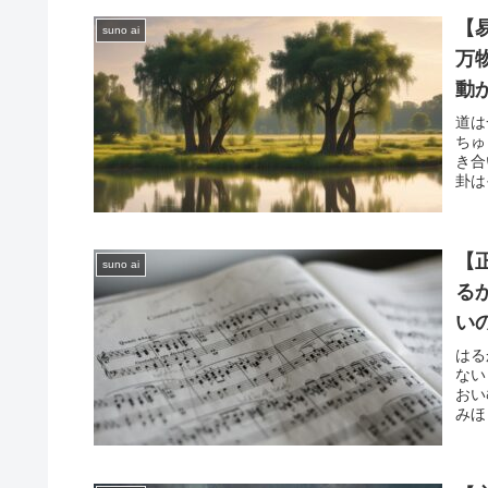
【
suno ai
万
動
義
道は
ちゅ
る
き合
卦は
【
suno ai
る
い
はる
ない
おい
みほ