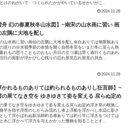
とけのねがいで つくられたかがやいているせかいがこ...
2024.11.29
雪舟 幻の春夏秋冬山水図】~南宋の山水画に習い 画
の左隅に大地を配し
の山水画に習い画仙の左隅に大地を配し余白ありては無限観あり
の巡りの分水嶺季節の余情を開く自然冬至をいまだ冬に至らん秋
暮れもの思うことものおもい月日の立つ瀬は早く過行くものあれ
旧日の面影が浮かびし心残りの忘れ形見忘れ形見の貝合...
2024.11.29
浮かれるものありては釣られるものありし狂言師】~
雲の果てなき空を ゆきゆきて姿を変える 戻らぬ定め
の果てなき空をゆきゆきて姿を変える戻らぬ定め浮き草の根無し
身竿を指す浮世のしがらみ流れし者よ浮船を浮かべし水辺に影さ
として浮かばれぬ影法師釣る者ありては釣り竿に浮きをつけては
と水に浮かべて浮力を与えかかった獲物を知ることとす...