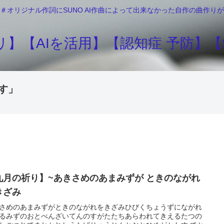
＃オリジナル作詞にSUNO AI作曲によって出来なかった自作の曲作
】【AIを活用】【認知症 予防】【S
す」
九月の祈り】~あきさめのあまみずが ときのながれ
きざみ
さめのあまみずがときのながれをきざみひびくちょうずにながれ
るみずのおとべんざいてんのすがたたちあらわれてきえるたつの