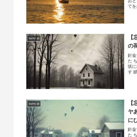
おと
てを
【
suno ai
の
針金
た 
状に
す 
【
suno ai
ヤ
に
針金
た 