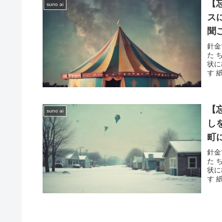
【
suno ai
ス
聞
う
針金
た 
状に
す 
【
suno ai
し
町
ろ
針金
た 
状に
す 