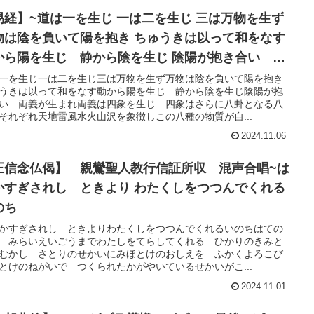
易経】~道は一を生じ 一は二を生じ 三は万物を生ず
物は陰を負いて陽を抱き ちゅうきは以って和をなす
から陽を生じ 静から陰を生じ 陰陽が抱き合い 両
が生まれ 両義は四象を生じ 四象はさらに八卦とな
一を生じ一は二を生じ三は万物を生ず万物は陰を負いて陽を抱き
うきは以って和をなす動から陽を生じ 静から陰を生じ陰陽が抱
い 両義が生まれ両義は四象を生じ 四象はさらに八卦となる八
それぞれ天地雷風水火山沢を象徴しこの八種の物質が自...
2024.11.06
正信念仏偈】 親鸞聖人教行信証所収 混声合唱~は
かすぎされし ときより わたくしをつつんでくれる
のち
かすぎされし ときよりわたくしをつつんでくれるいのちはての
 みらいえいごうまでわたしをてらしてくれる ひかりのきみと
むかし さとりのせかいにみほとけのおしえを ふかくよろこび
とけのねがいで つくられたかがやいているせかいがこ...
2024.11.01