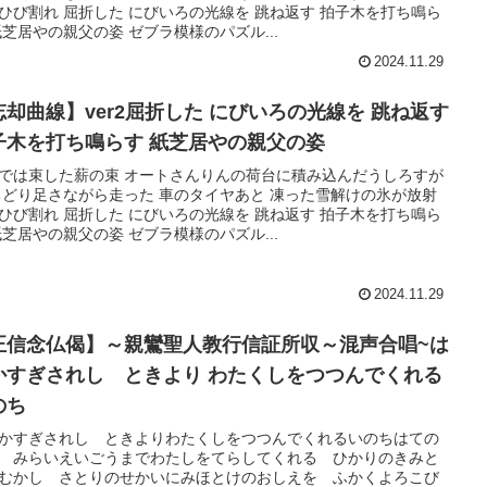
ひび割れ 屈折した にびいろの光線を 跳ね返す 拍子木を打ち鳴ら
紙芝居やの親父の姿 ゼブラ模様のパズル...
2024.11.29
忘却曲線】ver2屈折した にびいろの光線を 跳ね返す
子木を打ち鳴らす 紙芝居やの親父の姿
では束した薪の束 オートさんりんの荷台に積み込んだうしろすが
ちどり足さながら走った 車のタイヤあと 凍った雪解けの氷が放射
ひび割れ 屈折した にびいろの光線を 跳ね返す 拍子木を打ち鳴ら
紙芝居やの親父の姿 ゼブラ模様のパズル...
2024.11.29
正信念仏偈】～親鸞聖人教行信証所収～混声合唱~は
かすぎされし ときより わたくしをつつんでくれる
のち
かすぎされし ときよりわたくしをつつんでくれるいのちはての
 みらいえいごうまでわたしをてらしてくれる ひかりのきみと
むかし さとりのせかいにみほとけのおしえを ふかくよろこび