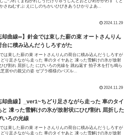
しごつれてまねかれしうたげりゅうじんとおとひめがかわす てと
かさねむすぶ えにしのちかいひびきあうひかりよあ...
2024.11.29
忘却曲線∞】針金では束した薪の束 オートさんりん
荷台に積み込んだうしろすがた
では束した薪の束 オートさんりんの荷台に積み込んだうしろすが
ちどり足さながら走った 車のタイヤあと 凍った雪解けの氷が放射
ひび割れ 屈折した にびいろの光線を 跳ね返す 拍子木を打ち鳴ら
紙芝居やの親父の姿 ゼブラ模様のパズル...
2024.11.29
忘却曲線】_ver1~ちどり足さながら走った 車のタイ
あと 凍った雪解けの氷が放射状にひび割れ 屈折した
びいろの光線
では束した薪の束 オートさんりんの荷台に積み込んだうしろすが
ちどり足さながら走った 車のタイヤあと 凍った雪解けの氷が放射