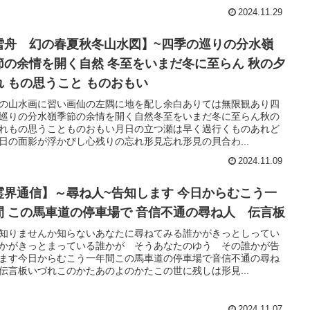
2024.11.29
雪舟 幻の春夏秋冬山水図】~四季の巡りの分水嶺
節の余情を開く自然 冬至をいまだ冬に至らん 秋の夕
れ もの思うこと ものおもい
の山水画に習い画仙の左隅に地を配し余白ありては無限観あり四
巡りの分水嶺季節の余情を開く自然冬至をいまだ冬に至らん秋の
れもの思うことものおもい月日の立つ瀬は早く過行くものあれど
日の面影が浮かびし心残りの忘れ形見忘れ形見の貝合わ...
2024.11.09
霊界通信】～尋ね人~告知します 今日からむこう一
間 この馬車道の停車場で 音信不通の尋ね人 伝言板
知りませんか知らないあなたに尋ねてみる誰かがきっとしってい
かがきっとまっている誰かが そうあなたのゆう その誰かが告
ます今日からむこう一年間この馬車道の停車場で音信不通の尋ね
伝言板いづれこのかたあのよのかたこの世に残しは形見...
2024.11.07