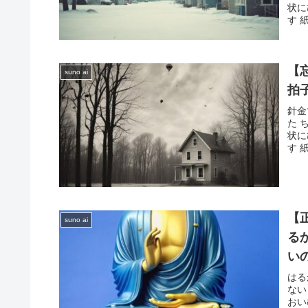
状に
す 
【
suno ai
拍
針金
た 
状に
す 
【
suno ai
る
い
はる
ない
おい