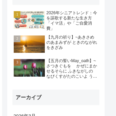
2026年シニアトレンド：今
を謳歌する新たな生き方
「イマ活」や「ご自愛消
費」
【九月の祈り】~あきさめ
のあまみずが ときのながれ
をきざみ
【五月の誓いMay_oath】~
さつきぐもを かぜにまか
せるそらに ふきながしの
なびくすがたのこいよ うま
れそだてし このちにあって
ちぎりをむすんで むすば
れん
アーカイブ