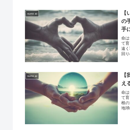
【
suno ai
の
手
命は
て育
遠く
回り
【
suno ai
え
命は
て育
根の
地球