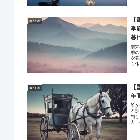
【
suno ai
季
暮
南宋
季の
夕暮
も休
【
suno ai
年
誰か
る誰
知し
人 