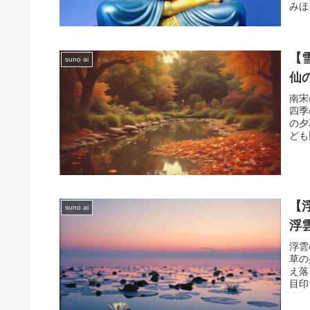
みほ
【
suno ai
仙
南宋
四季
の夕
ども
【
suno ai
浮
浮雲
草の
え落
目印