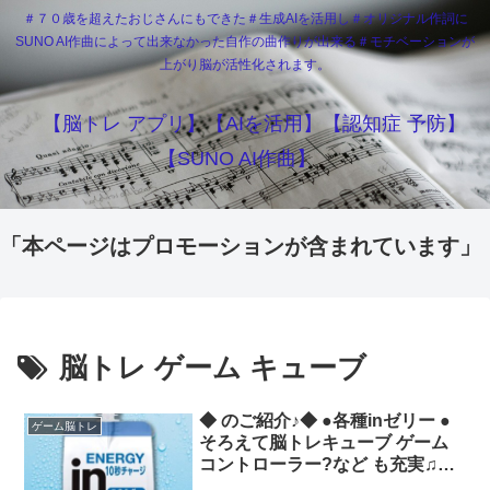
＃７０歳を超えたおじさんにもできた＃生成AIを活用し＃オリジナル作詞に
SUNO AI作曲によって出来なかった自作の曲作りが出来る＃モチベーションが
上がり脳が活性化されます。
【脳トレ アプリ】【AIを活用】【認知症 予防】
【SUNO AI作曲】
「本ページはプロモーションが含まれています」
脳トレ ゲーム キューブ
◆ のご紹介♪◆ ●各種inゼリー ●
ゲーム脳トレ
そろえて脳トレキューブ ゲーム
コントローラー?など も充実♫✨
★チャージボーナス増量中?★ チ