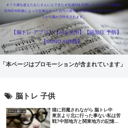
＃７０歳を超えたおじさんにもできた＃生成AIを活用し＃オリジナル作詞に
SUNO AI作曲によって出来なかった自作の曲作りが出来る＃モチベーションが
上がり脳が活性化されます。
【脳トレ アプリ】【AIを活用】【認知症 予防】
【SUNO AI作曲】
「本ページはプロモーションが含まれています」
脳トレ 子供
猫に邪魔されながら 脳トレ中
ゲーム脳トレ
東京より北に行った事ない私は苦
戦?中部地方と関東地方の記憶が
曖昧?子どもは3回目で自力で完