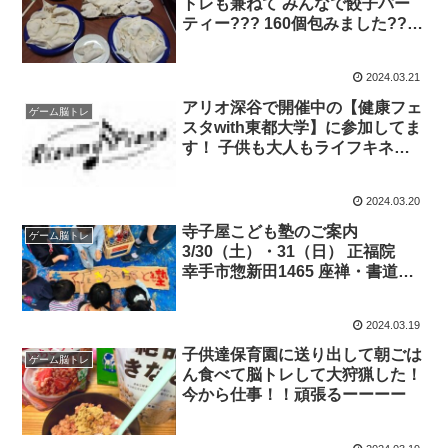
トレも兼ねて みんなで餃子パー
ティー??? 160個包みました???
焼いても焼いても 瞬殺で空にな
る皿！ 隣の部屋でもフライパン
2024.03.21
で焼き 水餃子も茹でました? 食後
は 「ケーキ争奪ビンゴ大会」 ９
アリオ深谷で開催中の【健康フェ
ゲーム脳トレ
種類のケーキを前に 大人も子ど
スタwith東都大学】に参加してま
もも一喜一憂?
す！ 子供も大人もライフキネテ
ィックで楽しみながら脳機能を鍛
える事が出来ますよー （第二部
2024.03.20
は14:00〜）
寺子屋こども塾のご案内
ゲーム脳トレ
3/30（土）・31（日） 正福院
幸手市惣新田1465 座禅・書道、
飯盒炊飯 授業では、アート、金
融、夢プレゼン大会、脳トレかる
2024.03.19
た大会を開催予定 放課後は大学
生による学習サポート ⚫︎水筒、筆
子供達保育園に送り出して朝ごは
ゲーム脳トレ
記用具持参 ⚫︎1日500円 ⚫︎申込は↓
ん食べて脳トレして大狩猟した！
公式LINEから .me/1645278921-
今から仕事！！頑張るーーーー
kWR