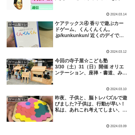
いました。
した「脳トレ」の発祥となったソ
フト。当時子供の私も遊んでい
2024.03.14
た。このソフトでも脳年齢を測っ
てみたら「もっと脳トレ」より悪
ケアテックス④ 香りで遊ぶカー
ゲーム脳トレ
化した…
ドゲーム、くんくんくん。
.jp/kunkunkun/ 近くのデイで空
き時間脳トレやトランプ、将棋あ
たりやってるんですが、目が悪く
2024.03.12
てどれにも参加できず穏やかに座
ってるおばあさんがいて、これは
今回の寺子屋☆こども塾
ゲーム脳トレ
一緒にやってみませんかと言えそ
3/30（土）31（日）開催 オリエ
うだと思い購入。もう子供に取ら
ンテーション、座禅・書道、みん
れる。
なで飯盒炊飯。 授業は、アー
ト、最先端メタバース、夢プレゼ
2024.03.10
ン大会、脳トレかるた大会 ⚫︎お申
し込みは 以下の公式LINEか
昨夜、子供と、脳トレパズルで遊
ゲーム脳トレ
ら、①お名前、②学年、③参加日
びました?子供は、行動が早い！
をご記入ください
私は、あれこれ考えてしまい、な
.me/1645278921-kWR
かなか合わない? 大人は、固定概
念というか、こうに違いない、み
2024.03.09
たいなものが出てくる? 考えて、
その中で悩むことも時に必要だけ