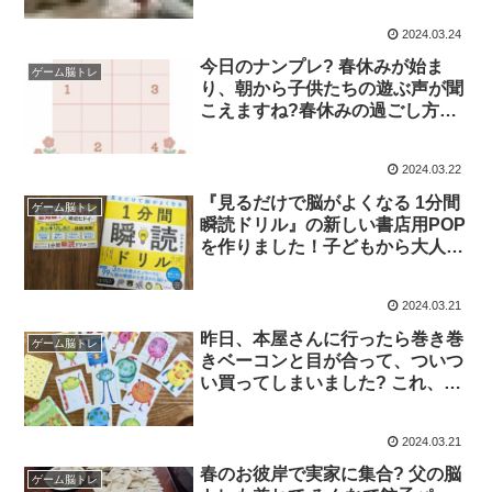
成 うらやましい。 千葉と広島
2024.03.24
ピースは猫のしっぽではたかれ行
方不明。
今日のナンプレ? 春休みが始ま
ゲーム脳トレ
り、朝から子供たちの遊ぶ声が聞
こえますね?春休みの過ごし方、
どうしよう…?笑 答えは次回のポ
スト時に発表します。お楽しみに
2024.03.22
♪WebナンプレはHPから→
『見るだけで脳がよくなる 1分間
ゲーム脳トレ
瞬読ドリル』の新しい書店用POP
を作りました！子どもから大人ま
で幅広く楽しめる1冊で、手軽に
始められる脳トレです?書店で見
2024.03.21
かけたら、是非一度ページをめく
ってみてください?
昨日、本屋さんに行ったら巻き巻
ゲーム脳トレ
きベーコンと目が合って、ついつ
い買ってしまいました? これ、子
供たち(成人)としても楽しい✨け
れど、自分の瞬発力の衰えを痛感
2024.03.21
しました? 脳トレにもなるかな❓
春のお彼岸で実家に集合? 父の脳
ゲーム脳トレ