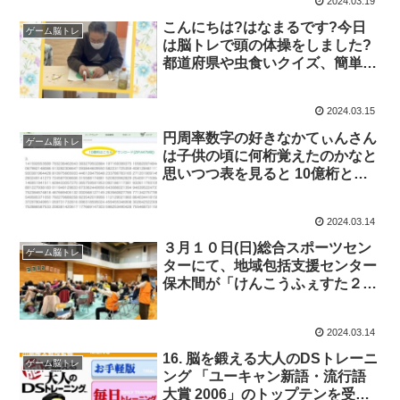
2024.03.19
こんにちは?はなまるです?今日
ゲーム脳トレ
は脳トレで頭の体操をしました?
都道府県や虫食いクイズ、簡単な
ようで難しいですね? ヨガでは股
関節を動かして血流アップの動き
2024.03.15
をしました☺️ 子供達が帰って来
てからは利用者様が紙芝居を読ん
円周率数字の好きなかてぃんさん
ゲーム脳トレ
でくださいました☺️ありがとうご
は子供の頃に何桁覚えたのかなと
ざいます?
思いつつ表を見ると 10億桁とい
う表に衝撃を受けて気軽に脳トレ
感覚で少し覚えてみようかと思っ
2024.03.14
た1分前の自分を猛反省する険し
い道のりだったので違う脳トレ探
３月１０日(日)総合スポーツセン
ゲーム脳トレ
します⚐ﾞ
ターにて、地域包括支援センター
保木間が「けんこうふぇすた２０
２４」を開催。絆のあんしん協力
機関や花保住区センターのご協力
2024.03.14
のもと、健康体操やダーツ、輪投
げ、アロマのしおり作り、脳トレ
16. 脳を鍛える大人のDSトレーニ
ゲーム脳トレ
などのブースがあり、子どもから
ング 「ユーキャン新語・流行語
高齢者まで多くの方が楽しまれて
大賞 2006」のトップテンを受賞