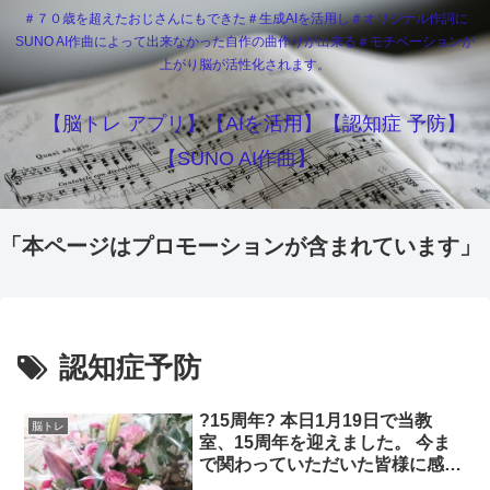
＃７０歳を超えたおじさんにもできた＃生成AIを活用し＃オリジナル作詞に
SUNO AI作曲によって出来なかった自作の曲作りが出来る＃モチベーションが
上がり脳が活性化されます。
【脳トレ アプリ】【AIを活用】【認知症 予防】
【SUNO AI作曲】
「本ページはプロモーションが含まれています」
認知症予防
?15周年? 本日1月19日で当教
脳トレ
室、15周年を迎えました。 今ま
で関わっていただいた皆様に感謝
の気持ちでいっぱいです? これか