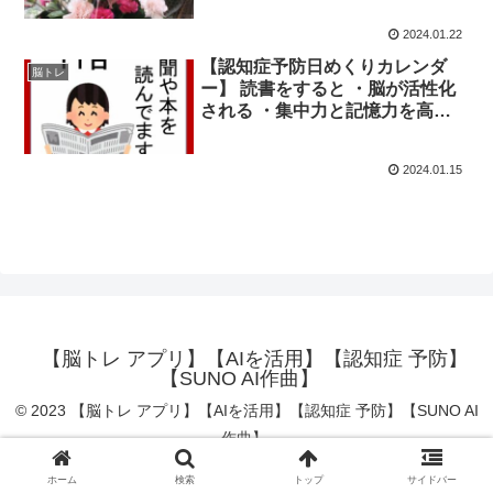
らも、皆さんのお役に立てる楽し
2024.01.22
い教室を続けられるよう頑張りま
す。
【認知症予防日めくりカレンダ
脳トレ
ー】 読書をすると ・脳が活性化
される ・集中力と記憶力を高め
る ・ストレスに強くうつ病にな
りにくい ・長生きにつながる と
2024.01.15
いう効果が期待できます。
【脳トレ アプリ】【AIを活用】【認知症 予防】
【SUNO AI作曲】
© 2023 【脳トレ アプリ】【AIを活用】【認知症 予防】【SUNO AI
作曲】.
ホーム
検索
トップ
サイドバー