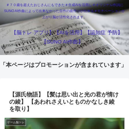
＃７０歳を超えたおじさんにもできた＃生成AIを活用し＃オリジナル作詞に
SUNO AI作曲によって出来なかった自作の曲作りが出来る＃モチベーションが
上がり脳が活性化されます。
【脳トレ アプリ】【AIを活用】【認知症 予防】
【SUNO AI作曲】
「本ページはプロモーションが含まれています」
【源氏物語】【髪は思い出と光の君が情け
の綾】 【あわれさえいとものかなしき綾
を取り】
ゲーム脳トレ