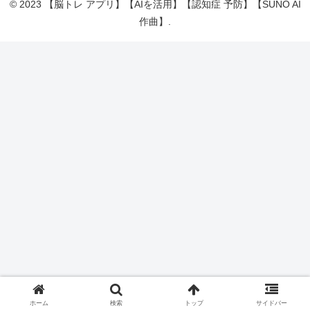
© 2023 【脳トレ アプリ】【AIを活用】【認知症 予防】【SUNO AI
作曲】.
ホーム
検索
トップ
サイドバー