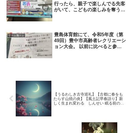
行ったら、親子で楽しんでる先客
がいて、こどもの楽しみを奪うわ
けにもいかないので、 久しぶり
にDIVAで脳トレしてた
豊島体育館にて、令和5年度（第
ゲーム脳トレ
49回）豊中市高齢者レクリエーシ
ョン大会。 以前に比べると参加
人数がだいぶ減ってしまったみた
いですが、大会があれば日々の活
動も目標につながりそうですね。
準備体操まで参加させて頂きまし
た。介護職として働いていた時の
歌体操や脳トレ体操を思い出しま
した?
【うるわしき古寺巡礼】【古都に春をも
たらす山焼の炎】【風土記早春語り】新
しく生まれ変わる しんせい 眠る前の命
より生き帰り 元に戻り元をただし再生す
る