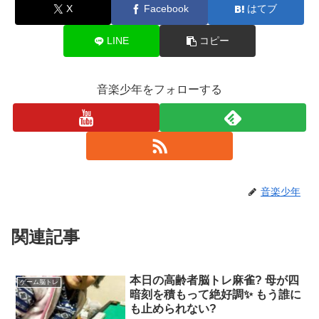
X
Facebook
はてブ
LINE
コピー
音楽少年をフォローする
音楽少年
関連記事
本日の高齢者脳トレ麻雀?️ 母が四
ゲーム脳トレ
暗刻を積もって絶好調✨ もう誰に
も止められない?