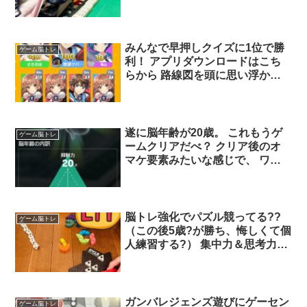
みんなで早押しクイズに1位で勝
ゲーム脳トレ
利！ アプリダウンロードはこち
らから 路線図を頭に思い浮かべ
て駅を連想する脳トレだね
遂に脳年齢が20歳。 これもうゲ
ゲーム脳トレ
ームクリアだべ？ クリア後のオ
マケ要素みたいな感じで、 ワー
キングメモリー解放。 1つ前は記
憶出来るが2つだと無理ゲーw 今
日から人数数えがスタート。 家
の中に人が出入りする人数を数え
脳トレ強化でパズル競ってる??
ゲーム脳トレ
る。
（この後5歳?が勝ち、悔しくて個
人練習する?） 集中力＆思考力育
っておくれ〜??
ガンバレジェンズ遊びにゲーセン
ゲーム脳トレ