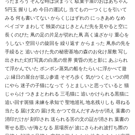
ったまろう そんな時は決まって 駄菓子屋のおばあちゃん
5円玉 握りしめ 今日の運試し 当てもの一つくじを引いて
みる 何も書いてない からくじはずれの にっきあめ なめ
ベイゴマ まわして 独楽のはじきとんだ先を見やると空に
長くのびた 凧の足の片足が切れた凧 高く遠ざかり 重心を
うしない 空回りの旋回を 繰り返す からまった 凧糸の先を
手繰ると 追いかけた先の秘密基地の森のお化け屋敷 写し
出された幻灯写真の白黒の世界 黄昏の光と影に あぶられ
て浮かんでいた ポンポン蒸気の船をたらいに浮かべて遊
ぶ 縁日の屋台が並ぶ参道 そぞろ歩く 気がつくといつの間
にやら 迷子の子猫になって うとましいと思っていると 猫
じゃらけ つきまとわれる 三毛猫に 追いかけられる黒猫に
追い回す斑猫 未練を承知で 聖地巡礼 地名残りしも 尋ねる
当たる 届け文の 届け先 かつて住んだすみかが消え 葉書の
消印だけが 刻印され 送られる筈の文の証が消され 葉書の
寄せる思いが海となる 居場所が 波にさらわれ波打ち際の