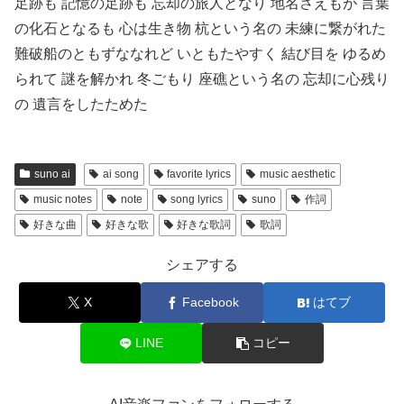
足跡も 記憶の足跡も 忘却の旅人となり 地名さえもが 言葉
の化石となるも 心は生き物 杭という名の 未練に繋がれた
難破船のともずななれど いともたやすく 結び目を ゆるめ
られて 謎を解かれ 冬ごもり 座礁という名の 忘却に心残り
の 遺言をしたためた
suno ai
ai song
favorite lyrics
music aesthetic
music notes
note
song lyrics
suno
作詞
好きな曲
好きな歌
好きな歌詞
歌詞
シェアする
X
Facebook
はてブ
LINE
コピー