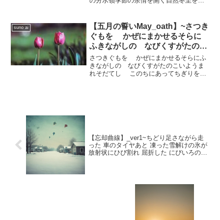
の分水嶺季節の余情を開く自然冬至をい
まだ冬に至らん秋の夕暮れもの思うこと
ものおもい月日の立つ瀬は早く過行くも
のあれども旧日の面影が浮かびし心残り
【五月の誓いMay_oath】~さつき
suno ai
の忘れ形見忘れ形見の貝合...
ぐもを かぜにまかせるそらに
ふきながしの なびくすがたのこ
いよ うまれそだてし このちにあ
さつきぐもを かぜにまかせるそらにふ
って ちぎりをむすんで むすば
きながしの なびくすがたのこいようま
れそだてし このちにあってちぎりをむ
れん
すんで むすばれんさつきのそら つば
さひろげるとりよむつまじい つがいの
おしどりたちわかちあう よろこびしん
じてやどるいのちに ...
【忘却曲線】_ver1~ちどり足さながら走
った 車のタイヤあと 凍った雪解けの氷が
放射状にひび割れ 屈折した にびいろの光
線