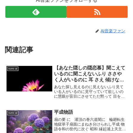
AI音楽ファンをフォローする
AI音楽ファン
関連記事
【あなた隠しの隠恋慕】聞こえて
suno ai
いるのに聞こえないふり ささや
く人がいるのに 耳 さえ 傾けない
ただ黙って聞いていたいのに 饒
あなた探し見えるのに見えないふり見て
舌が 寡黙を守っている
いる人がいるのに見守っていて欲しいの
に慧眼が盲目にさせてただ黙って 目を伏
せている感じているのに感じないふり不
感症存在を知っていて欲しいのに知らん
ふり無関心尊重が無視を装っている話せ
平成物語
suno ai
るのに 話せないふり話...
扇の要 に 灌頂の巻六道闇に 輪廻転生
地獄草子扇面にまねき分けられし平成 物
語令和の世代に次ぐ 昭和 縁起浦上天主の