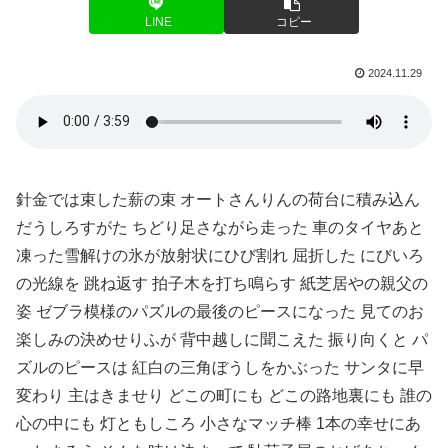
LINE
コピー
2024.11.29
針金では束した薪の束 オートさんりんの荷台に積み込ん
だうしろすがた ちどり足さながら走った 車のタイヤあと
凍った雪解けの氷が放射状にひび割れ 屈折した にびいろ
の光線を 跳ね返す 拍子木を打ち鳴らす 紙芝居やの親父の
姿 ゼブラ模様のパズルの最後のピースになった 見てのお
楽しみの決めせりふが 背中越しに聞こえた 振り向くと パ
ズルのピースは 紅白の三角ぼうしをかぶった サンタに早
変わり 主はきませり どこの町にも どこの路地裏にも 誰の
心の中にも 灯ともしころ 小さなマッチ棒 1本の幸せにあ