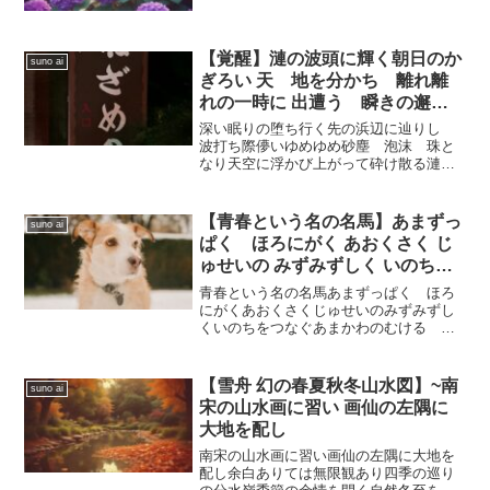
鐘の音善悪彼岸の響きありあじさい 七化
け 徒花の花千変万化の断りを表し浮き
身のあやうきも久しからず真夏の空蝉の
如し強きも弱き...
【覚醒】漣の波頭に輝く朝日のか
suno ai
ぎろい 天 地を分かち 離れ離
れの一時に 出遭う 瞬きの邂逅
永遠を抱き 時こそ今はサンガを
深い眠りの堕ち行く先の浜辺に辿りし
集め 香合の香り 立ち昇る龍 空
波打ち際儚いゆめゆめ砂塵 泡沫 珠と
なり天空に浮かび上がって砕け散る漣の
の隠れ蓑
波頭に輝く朝日のかぎろい天 地を分か
ち 離れ離れの一時に出遭う 瞬きの邂
逅永遠を抱き時こそ今はサンガを集め香
【青春という名の名馬】あまずっ
suno ai
合の香り 立ち昇る龍空の...
ぱく ほろにがく あおくさく じ
ゅせいの みずみずしく いのちを
つなぐ あまかわの むける ほう
青春という名の名馬あまずっぱく ほろ
じょうかん なみうつじょうみゃ
にがくあおくさくじゅせいのみずみずし
くいのちをつなぐあまかわのむける ほ
く ずしりとしずむ しんおん
うじょうかんなみうつじょうみゃくずし
りとしずむ しんおんしなやかなしたい
のだんりょくかんうけいれるじゅうなん
【雪舟 幻の春夏秋冬山水図】~南
suno ai
とけるような だつりょく...
宋の山水画に習い 画仙の左隅に
大地を配し
南宋の山水画に習い画仙の左隅に大地を
配し余白ありては無限観あり四季の巡り