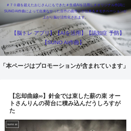
＃７０歳を超えたおじさんにもできた＃生成AIを活用し＃オリジナル作詞に
SUNO AI作曲によって出来なかった自作の曲作りが出来る＃モチベーションが
上がり脳が活性化されます。
【脳トレ アプリ】【AIを活用】【認知症 予防】
【SUNO AI作曲】
「本ページはプロモーションが含まれています」
【忘却曲線∞】針金では束した薪の束 オー
トさんりんの荷台に積み込んだうしろすが
た
suno ai