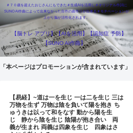
＃７０歳を超えたおじさんにもできた＃生成AIを活用し＃オリジナル作詞に
SUNO AI作曲によって出来なかった自作の曲作りが出来る＃モチベーションが
上がり脳が活性化されます。
【脳トレ アプリ】【AIを活用】【認知症 予防】
【SUNO AI作曲】
「本ページはプロモーションが含まれています」
【易経】~道は一を生じ 一は二を生じ 三は
万物を生ず 万物は陰を負いて陽を抱き ち
ゅうきは以って和をなす 動から陽を生
じ 静から陰を生じ 陰陽が抱き合い 両
義が生まれ 両義は四象を生じ 四象はさ