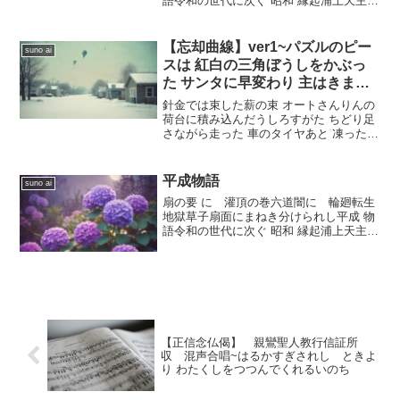
語令和の世代に次ぐ 昭和 縁起浦上天主の
鐘の音善悪彼岸の響きありあじさい 七化
け 徒花の花千変万化の断りを表し浮き
身のあやうきも久しからず真夏の空蝉の
【忘却曲線】ver1~パズルのピー
suno ai
如し強きも弱き...
スは 紅白の三角ぼうしをかぶっ
た サンタに早変わり 主はきませ
り どこの町にも どこの路地裏に
針金では束した薪の束 オートさんりんの
も 誰の心の中にも 灯ともしころ
荷台に積み込んだうしろすがた ちどり足
さながら走った 車のタイヤあと 凍った雪
小さなマッチ棒 1本の幸せ
解けの氷が放射状にひび割れ 屈折した に
びいろの光線を 跳ね返す 拍子木を打ち鳴
らす 紙芝居やの親父の姿 ゼブラ模様のパ
平成物語
suno ai
ズル...
扇の要 に 灌頂の巻六道闇に 輪廻転生
地獄草子扇面にまねき分けられし平成 物
語令和の世代に次ぐ 昭和 縁起浦上天主の
鐘の音善悪彼岸の響きありあじさい 七化
け 徒花の花千変万化の断りを表し浮き
身のあやうきも久しからず真夏の空蝉の
如し強きも弱き...
【正信念仏偈】 親鸞聖人教行信証所
収 混声合唱~はるかすぎされし ときよ
り わたくしをつつんでくれるいのち