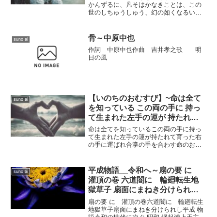
の如くなるいちごなり
かんずるに、凡そはかなきことは、この
世のしちゅうしゅう、幻の如くなるいち
ごなり。されば、いまだまんざいのにん
じんを受けたりということを聞かず。一
生過ぎやすし。今に至りて、誰か百年の
骨～中原中也
suno ai
ぎょうたいをたもつべきや...
作詞 中原中也作曲 吉井孝之歌 明
日の風
【いのちのおむすび】~命は全て
suno ai
を知っている この両の手に 持っ
て生まれた左手の運が 持たれて
育った右の手に運ばれ 合掌の手
命は全てを知っているこの両の手に持っ
を合わす命のお結び
て生まれた左手の運が持たれて育った右
の手に運ばれ合掌の手を合わす命のお結
びうつつに空蝉の遠く羽根の震える羽音
を空耳が空芯の空心に聞き耳立てさせる
北海北回りの地球岬の沖合にトドの群れ
平成物語__令和へ～扇の要 に
suno ai
が起こす三角波がうまれ高...
灌頂の巻 六道闇に 輪廻転生地
獄草子 扇面にまねき分けられし
平成 物語
扇の要 に 灌頂の巻六道闇に 輪廻転生
地獄草子扇面にまねき分けられし平成 物