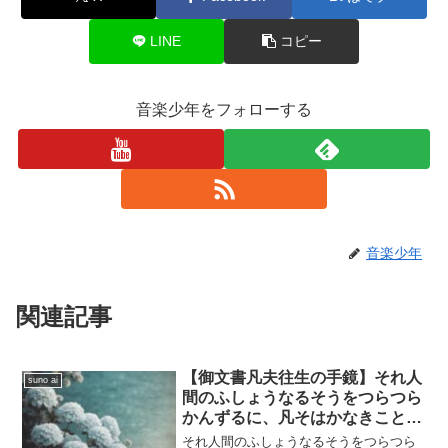
LINE
コピー
音楽少年をフォローする
音楽少年
関連記事
【御文書凡夫往生の手鏡】それ人
suno ai
間のふしょうなるそうをつらつら
かんずるに、凡そはかなきこと
は、この世のしちゅうしゅう、幻
それ人間のふしょうなるそうをつらつら