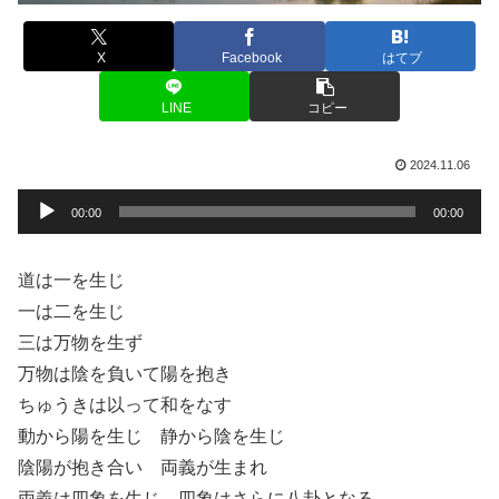
X
Facebook
はてブ
LINE
コピー
2024.11.06
音
00:00
00:00
声
プ
道は一を生じ
レ
一は二を生じ
ー
三は万物を生ず
ヤ
万物は陰を負いて陽を抱き
ー
ちゅうきは以って和をなす
動から陽を生じ 静から陰を生じ
陰陽が抱き合い 両義が生まれ
両義は四象を生じ 四象はさらに八卦となる