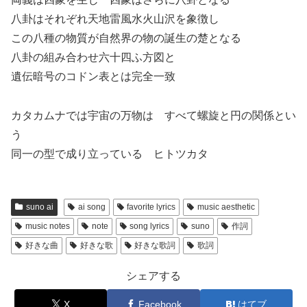
八卦はそれぞれ天地雷風水火山沢を象徴し
この八種の物質が自然界の物の誕生の楚となる
八卦の組み合わせ六十四ふ方図と
遺伝暗号のコドン表とは完全一致
カタカムナでは宇宙の万物は すべて螺旋と円の関係とい
う
同一の型で成り立っている ヒトツカタ
suno ai
ai song
favorite lyrics
music aesthetic
music notes
note
song lyrics
suno
作詞
好きな曲
好きな歌
好きな歌詞
歌詞
シェアする
X
Facebook
はてブ