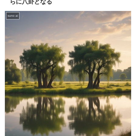
らに八卦となる
suno ai