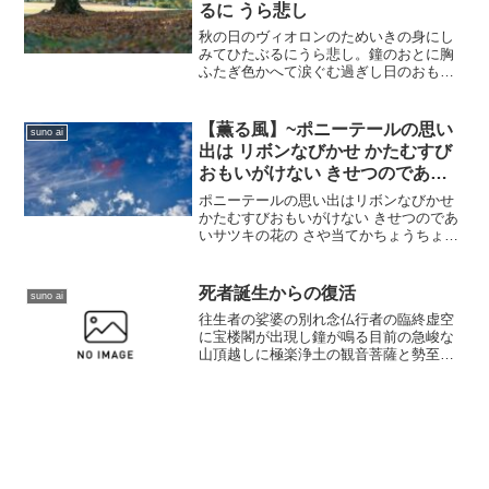
るに うら悲し
秋の日のヴィオロンのためいきの身にし
みてひたぶるにうら悲し。鐘のおとに胸
ふたぎ色かへて涙ぐむ過ぎし日のおもひ
でや。げにわれはうらぶれてこゝかしこ
さだめなくとび散らふおちばかな。おち
ばかな
【薫る風】~ポニーテールの思い
suno ai
出は リボンなびかせ かたむすび
おもいがけない きせつのであい
サツキの花の さや当てか
ポニーテールの思い出はリボンなびかせ
かたむすびおもいがけない きせつのであ
いサツキの花の さや当てかちょうちょむ
すびの はねひろげほどけないほど むすび
めかたくかたくなに たまむすぶほどつぼ
みとなってひきあって かべんにあやをつ
死者誕生からの復活
suno ai
けるほどけ...
往生者の娑婆の別れ念仏行者の臨終虚空
に宝楼閣が出現し鐘が鳴る目前の急峻な
山頂越しに極楽浄土の観音菩薩と勢至菩
薩と地蔵菩薩が黄金の輝きの色彩絵巻往
生者が経巻を前に端然と座すところ二十
五菩薩を従えて下っては飛雲に乗り降下
する往生最上位の上品上生...