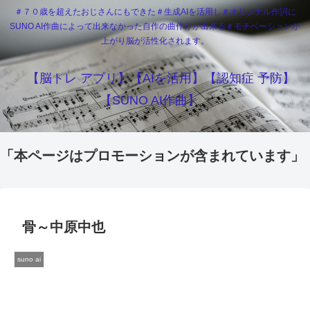
＃７０歳を超えたおじさんにもできた＃生成AIを活用し＃オリジナル作詞に
SUNO AI作曲によって出来なかった自作の曲作りが出来る＃モチベーションが
上がり脳が活性化されます。
【脳トレ アプリ】【AIを活用】【認知症 予防】
【SUNO AI作曲】
「本ページはプロモーションが含まれています」
骨～中原中也
suno ai