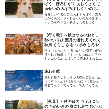
ぱく ほろにがく あおくさく じ
ゅせいの みずみずしく いのちを
つなぐ あまかわの むける ほう
青春という名の名馬あまずっぱく ほろ
じょうかん なみうつじょうみゃ
にがくあおくさくじゅせいのみずみずし
くいのちをつなぐあまかわのむける ほ
く ずしりとしずむ しんおん
うじょうかんなみうつじょうみゃくずし
りとしずむ しんおんしなやかなしたい
のだんりょくかんうけいれるじゅうなん
【行く秋】～秋はつるべおとし
suno ai
とけるような だつりょく...
秋のいりひ 葉月の遅れ 月くれて
秋風 くらし さる つばめ しろや
ミノムシ はかなげに泣く声
秋はつるべおとし 秋のいりひ葉月の遅れ
月くれて秋風 くらし さる つばめしろや
ミノムシ はかなげに泣く声あわれなにあ
きくさななくさ つゆはらいホオズキ きん
もくせい ひとときにつられじょうずの手
からこぼれをつるべ落とし の秋コロコロ
逢わせ鏡
suno ai
転が...
逢わせ鏡みなもにうつる空の雲みなもに
うつす おもかげはみなもにうつるひかり
の君てんつくてんてん てんつくてんみ
なもに映る さかだち にゅうどうぐもとう
りつぜんてん 繰り返す くもだるまらんは
んしゃが 光を急がせているわからなく
ても 知らなく...
【落葉】～秋の日の ヴィオロン
suno ai
の ためいきの 身にしみて ひたぶ