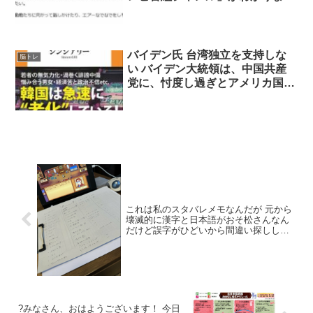
??ԅ( ˘ω˘ԅ) ??
バイデン氏 台湾独立を支持しな
脳トレ
い バイデン大統領は、中国共産
党に、忖度し過ぎとアメリカ国
民、何のための台湾有事をしてき
たのか、認知症患者 もう、日米
韓を、解消なら、日本は、都合が
良い、韓国は、日本の、やりたい
放題
これは私のスタバレメモなんだが 元から
壊滅的に漢字と日本語がおそ松さんなん
だけど誤字がひどいから間違い探しして
みてくれ これは「スーパーナマコ」って
書きたかった「スーパーナコマ」
?みなさん、おはようございます！ 今日