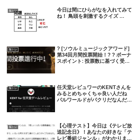
改善 ・認知症の予防効果 ・集中
力の散漫を防ぐ ・ストレス下で
今日は間にひらがなを入れてみて
脳トレ
の気分の改善 等が期待でき僕も
ね！ 鳥頭を刺激するクイズ …
特に、高い集中・持続を体感でき
てます！?
? [ソウルミュージックアワード]
脳トレ
第34回月間投票開始！? ? ボーナ
スポイント: 投票数に基づく受賞
への影響！ ❤️ 投票ガイド: 1アカ
ウントあたり、各カテゴリーにつ
き1日最大500ジェリー (1票 = 50
ジェリー) 第34回ソウルミュージ
任天堂レビュワーのKENTさんを
脳トレ
ックアワードのスターを決定する
みるとめちゃくちゃ良い人だね
ために今すぐ投票!? ?
パルワールドがパクリだなんだと
騒いどきゃええやろと言う炎上系
とは違うね? アナザーコード気に
なるもん
【心理テスト】今日は《テレビ放
脳トレ
送記念日》！あなたの好きな「テ
レビ番組ジャンル」がわかります