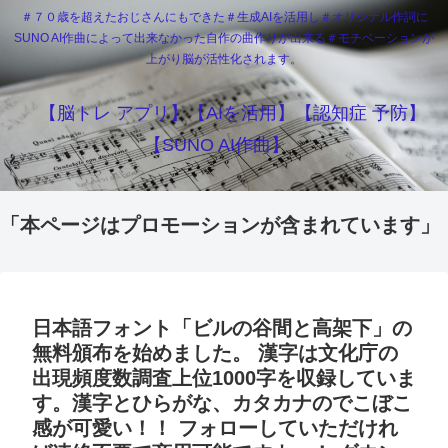
＃７０歳を超えたおじさんにもできた＃生成AIを活用し＃オリジナル作詞に
SUNO AI作曲によって出来なかった自作の曲作りが出来る＃モチベーションが
上がり脳が活性化されます。
【脳トレ アプリ】【AIを活用】【認知症 予防】
【SUNO AI作曲】
「本ページはプロモーションが含まれています」
日本語フォント「ビルの谷間と高架下」の
無料頒布を始めました。 漢字は文化庁の
出現頻度数調査上位1000字を収録していま
す。漢字とひらがな、カタカナのでこぼこ
感が可愛い！！ フォローしていただけれ