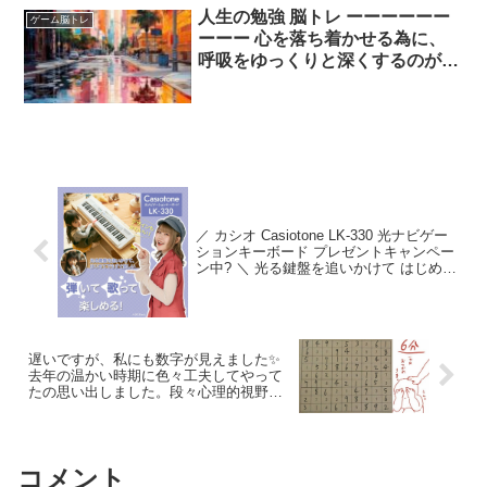
した? パズルはほんと久しぶり！
人生の勉強 脳トレ ーーーーーー
ゲーム脳トレ
脳トレになりますね！！
ーーー 心を落ち着かせる為に、
呼吸をゆっくりと深くするのがい
いと聞いた事があります。 ソレ
と、一緒で文字を書く時に、 書
道のようにゆっくりと丁寧に書い
てみるのも良いらしいです。 そ
して、「書く」という行為は脳ト
レにもつながるらしいのです。
／ カシオ Casiotone LK-330 光ナビゲー
ションキーボード プレゼントキャンペー
ン中? ＼ 光る鍵盤を追いかけて はじめて
でもすぐ楽しく弾けるから お子様だけで
はなく 大人の趣味にも人気です? ?応募
はこちらから? …
遅いですが、私にも数字が見えました✨
去年の温かい時期に色々工夫してやって
たの思い出しました。段々心理的視野狭
窄が深刻になっていくのは感じてはいた
んですけど躁と鬱でこんなに顕著に違う
事に毎回驚きます。色々違います。世界
が美しいです、はは?
コメント