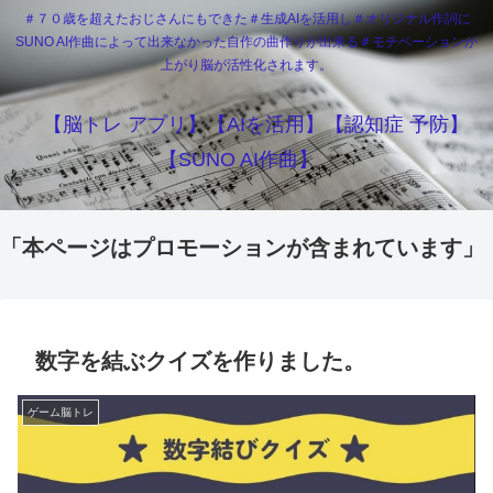
＃７０歳を超えたおじさんにもできた＃生成AIを活用し＃オリジナル作詞に
SUNO AI作曲によって出来なかった自作の曲作りが出来る＃モチベーションが
上がり脳が活性化されます。
【脳トレ アプリ】【AIを活用】【認知症 予防】
【SUNO AI作曲】
「本ページはプロモーションが含まれています」
数字を結ぶクイズを作りました。
ゲーム脳トレ