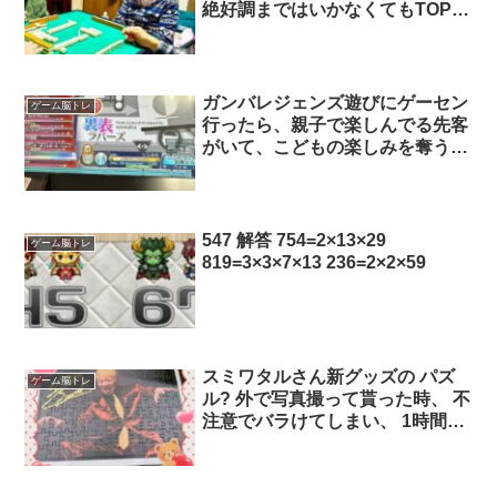
絶好調まではいかなくてもTOPに
返り咲くか❓ 私はボチボチの感じ
です?
ガンバレジェンズ遊びにゲーセン
ゲーム脳トレ
行ったら、親子で楽しんでる先客
がいて、こどもの楽しみを奪うわ
けにもいかないので、 久しぶり
にDIVAで脳トレしてた
547 解答 754=2×13×29
ゲーム脳トレ
819=3×3×7×13 236=2×2×59
スミワタルさん新グッズの パズ
ゲーム脳トレ
ル? 外で写真撮って貰った時、 不
注意でバラけてしまい、 1時間掛
けて 完成させました? かなりの激
ムズです?? 固定観念を捨てる、
無理やり進めないことを 学びま