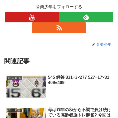
音楽少年をフォローする
音楽少年
関連記事
545 解答 831=3×277 527=17×31
ゲーム脳トレ
409=409
母は昨年の秋から不調で負け続け
ゲーム脳トレ
ている高齢者脳トレ麻雀?️ 今回は