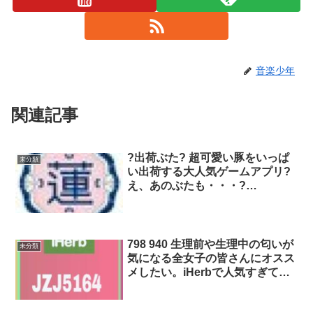
音楽少年
関連記事
?出荷ぶた? 超可愛い豚をいっぱ
未分類
い出荷する大人気ゲームアプリ?
え、あのぶたも・・・?
.me/xKox/dl
798 940 生理前や生理中の匂いが
未分類
気になる全女子の皆さんにオスス
メしたい。iHerbで人気すぎてよ
く欠品になっているデリケートゾ
ーン専用ソープの 今までの不快