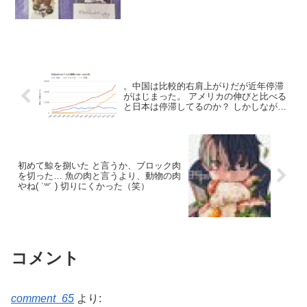
CHARACTER DAY トレカ 機械
技師 年末のため、年明けに交換
希望。
。中国は比較的右肩上がりだが近年停滞
がはじまった。 アメリカの伸びと比べる
と日本は停滞してるのか？ しかしながら
1989年から1995年のバブル崩壊から毎年
上昇続けたんだよなあ。 この数字の使い
方は他国とグラフを見て意味がある数字
初めて鯨を捌いた と言うか、ブロック肉
を切った… 魚の肉と言うより、動物の肉
やね( ˙꒳​˙ ) 切りにくかった（笑）
コメント
comment_65
より: