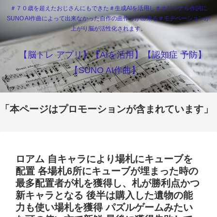
＃７０歳を超えたおじさんにもできた＃生成AIを活用し＃オリジナル作詞に
SUNO AI作曲によって出来なかった自作の曲作りが出来る＃モチベーションが
上がり脳が活性化されます。
【脳トレ アプリ】【AIを活用】【認知症 予防】
【SUNO AI作曲】
「本ページはプロモーションが含まれています」
ロアム 自キャラにより場札にキューブを
配置 各場札6所にキューブが埋まった時の
最多配置者が札を獲得し、札が勝利点かつ
新キャラとなる 後半は購入した遺物の能
力も使い場札を獲得 パズルゲームみたい