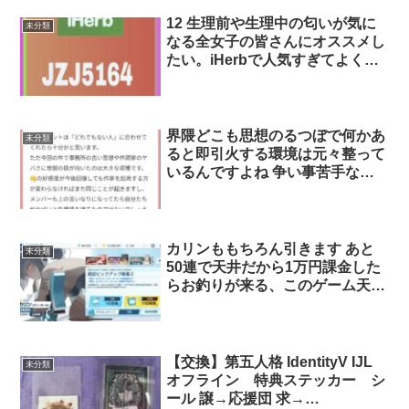
感は何だったんだと思うほど匂い
が全く気にならなくなる。1,000
12 生理前や生理中の匂いが気に
未分類
円程で購入できるのでこれなら続
なる全女子の皆さんにオススメし
けられそう。iHerb割引コード
たい。iHerbで人気すぎてよく欠
JZJ5164
品になっているデリケートゾーン
専用ソープの 今までの不快感は
何だったんだと思うほど匂いが全
く気にならなくなる。1,000円程
界隈どこも思想のるつぼで何かあ
未分類
で購入できるのでこれなら続けら
ると即引火する環境は元々整って
れそう。iHerb割引コード
いるんですよね 争い事苦手なの
JZJ5164
で中庸装って風見鶏キメこんでま
す? 生成AIが驚くべき速度で進化
してるので、近いうちに作詞作曲
その他諸々を担い安全安心な作品
カリンももちろん引きます あと
未分類
を生み出すようになりますよ 無
50連で天井だから1万円課金した
難で燃えない作品が面白いかは別
らお釣りが来る、このゲーム天井
問題ですが
が(比較的)簡単なの助かりすぎる
【交換】第五人格 IdentityV IJL
未分類
オフライン 特典ステッカー シ
ール 譲→応援団 求→