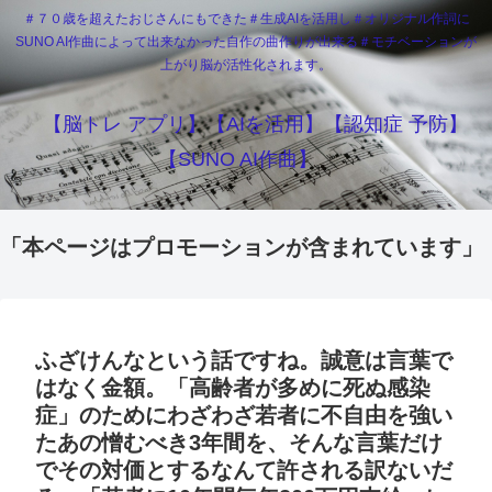
＃７０歳を超えたおじさんにもできた＃生成AIを活用し＃オリジナル作詞に
SUNO AI作曲によって出来なかった自作の曲作りが出来る＃モチベーションが
上がり脳が活性化されます。
【脳トレ アプリ】【AIを活用】【認知症 予防】
【SUNO AI作曲】
「本ページはプロモーションが含まれています」
ふざけんなという話ですね。誠意は言葉で
はなく金額。「高齢者が多めに死ぬ感染
症」のためにわざわざ若者に不自由を強い
たあの憎むべき3年間を、そんな言葉だけ
でその対価とするなんて許される訳ないだ