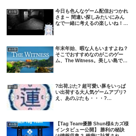
ヤーに記入されているアドレスか
らもお申し込み可能です♪ 中学生
今日も色んなゲーム配信おつかれ
未分類
以下は無料です♪ 1stはベイシーナ
さま～ 間違い探しみたいにみん
ンバーのステージです♪
なで一緒に考えるの楽しいね！
ケロケロとか使った配信も楽しみ
にしてます?
年末年始、暇な人もいますよね？
未分類
そこでおすすめなのがこのゲー
ム、The Witness。美しい島での
んびりとパズルを楽しめるゲー
ム！ 今ならsteamセールで通常¥
3,980のところ、81%OFFの¥
756！ ぜひともクリアまで延々と
?出荷ぶた? 超可愛い豚をいっぱ
未分類
楽しんでください。
い出荷する大人気ゲームアプリ?
え、あのぶたも・・・?
.me/xKox/dl
【Tag Team優勝 Shun様&カズ様
未分類
インタビュー公開】 勝利の秘訣
は情報収集？ 緻密に計算された