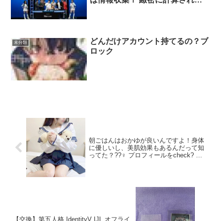
プレーの数々を語っていただきま
した。 次回 2024 Tokyo #01 は
JOPT史上最大のプライズ総額1億
円を用意して新宿 三角広場で開
どんだけアカウント持てるの？ブ
未分類
催予定。 皆様のご参加をお待ち
ロック
しております。
朝ごはんはおかゆが良いんですよ！身体
に優しいし、美肌効果もあるんだって知
ってた？??‍♀️ プロフィールをcheck? 東
京/墨田区
【交換】第五人格 IdentityV IJL オフライ