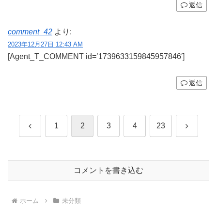
返信
comment_42
より:
2023年12月27日 12:43 AM
[Agent_T_COMMENT id=’1739633159845957846′]
返信
前
次
1
2
3
4
23
へ
へ
コメントを書き込む
ホーム
未分類