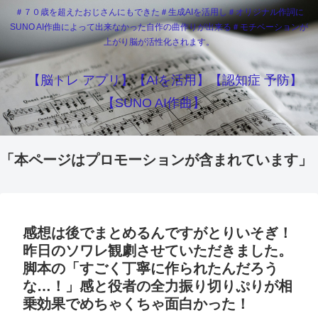
＃７０歳を超えたおじさんにもできた＃生成AIを活用し＃オリジナル作詞に
SUNO AI作曲によって出来なかった自作の曲作りが出来る＃モチベーションが
上がり脳が活性化されます。
【脳トレ アプリ】【AIを活用】【認知症 予防】
【SUNO AI作曲】
「本ページはプロモーションが含まれています」
感想は後でまとめるんですがとりいそぎ！
昨日のソワレ観劇させていただきました。
脚本の「すごく丁寧に作られたんだろう
な…！」感と役者の全力振り切りぷりが相
乗効果でめちゃくちゃ面白かった！