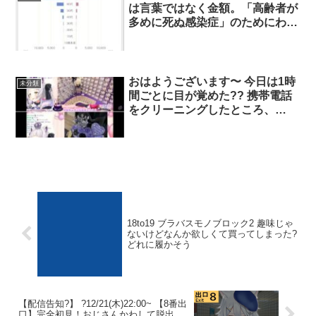
は言葉ではなく金額。「高齢者が
多めに死ぬ感染症」のためにわざ
わざ若者に不自由を強いたあの憎
むべき3年間を、そんな言葉だけ
でその対価とするなんて許される
訳ないだろ。「若者に10年間毎年
おはようございます〜 今日は1時
未分類
200万円支給」レベルでようやく
間ごとに目が覚めた?? 携帯電話
トントンだ。
をクリーニングしたところ、
4800 枚の写真が残っています~✨
紫ちゃんの誕生日見つけた☺??
今日はマグナムに行きます。大型
スーパーマーケット店。30～
40。車で数分。 パート2~ 女の子
たちに見せてあげます?
18to19 ブラバスモノブロック2 趣味じゃ
ないけどなんか欲しくて買ってしまった?
どれに履かそう
【配信告知?】 ?️12/21(木)22:00~ 【8番出
口】完全初見！おじさんかわして脱出