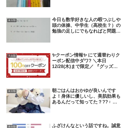
よ。 さて、時間でも潰すか。 ブ
ック○フで1000円分テキトーに選
んだ本を読む。 コスパの良い趣
味だと思う。 アタリもハズレも
今日も数学好きな人の暇つぶしや
未分類
引く、そうやって「面白い勘」を
頭の体操、中学生（高校生？）の
磨く。
勉強の足しにでもなればと問題載
せてみました！ 今回は基本問題
から難関校の問題までいろいろ。
あとで解答載せときます✍️
✨クーポン情報✨ にて週替わりク
未分類
ーポン配信中ダワ? ＼本日
12/28(木)まで限定／ 『グッズを
含む3点以上』をご購入時に利用
可能な 【100円OFFクーポン】 ま
だご利用ない方も、 お手元のス
マホで無料ダウンロードできます
朝ごはんはおかゆが良いんです
未分類
♪ ▽アプリの詳細
よ！身体に優しいし、美肌効果も
.jp/special/318959/
あるんだって知ってた？??‍♀️ プ
ロフィールをcheck? 東京/墨田区
ふざけんなという話ですね。誠意
未分類