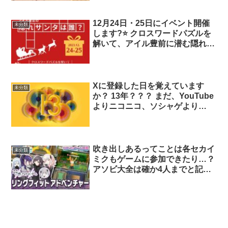
グルメを 当店ではホロホロと溶
ける 赤ワイン煮込みにしちゃい
ました( ´艸`) 1頭から数百gしか取
12月24日・25日にイベント開催
未分類
れない希少部位で コラーゲンが
します?⭐ クロスワードパズルを
たっぷりの美容にも 嬉しい商品
解いて、アイル豊前に潜む隠れサ
です?
ンタを見つけ出してください? 隠
れサンタを見つけた教習生には、
プレゼントがありますよ?✨ パズ
ルの用紙は、技能教習か効果測定
Xに登録した日を覚えています
未分類
の指導員から受け取ってください
か？ 13年？？？ まだ、YouTube
ね！ 皆さんのご参加お待ちして
よりニコニコ、ソシャゲより
ます☺️
MMO、ラノベよりアニメだった
時代。 確かスマホのすれ違いア
プリの関係でアカウントを作った
のが最初だった気がする。
吹き出しあるってことは各セカイ
未分類
ミクもゲームに参加できたり…？
アソビ大全は確か4人までと記憶
しているのでみのり(＆モモミク)
として見たい一方、基本味方であ
るミクと対戦する配信も観たいで
すねー