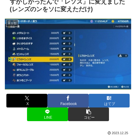
ずかしかったんで「レソズ」に変えました
(レンズのンをソに変えただけ)
未分類
X
Facebook
はてブ
LINE
コピー
2023.12.25