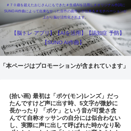
＃７０歳を超えたおじさんにもできた＃生成AIを活用し＃オリジナル作詞に
SUNO AI作曲によって出来なかった自作の曲作りが出来る＃モチベーションが
上がり脳が活性化されます。
【脳トレ アプリ】【AIを活用】【認知症 予防】
【SUNO AI作曲】
「本ページはプロモーションが含まれています」
(拾い画) 最初は「ポケ(モン)レンズ」だっ
たんですけど声に出す時、5文字が微妙に
長かったり 「ポケ」という音が可愛さ含
んでて自称オッサンの自分には似合わない
し、実際に声に出して呼ばれた時かなり恥