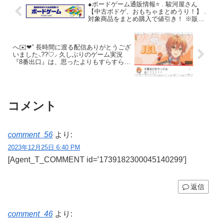
●ボードゲーム通販情報⭐️ . 駿河屋さん
【中古ボドゲ、おもちゃまとめうり！】 .
対象商品をまとめ購入で値引き！ ※販売
価格300円以上、5,000円以下の商品が対
象 ⇒ . 3点以上3％OFF 5点以上5％OFF
10点以上8％OFF 15点以上10％OFF 20点
へ✉️❤︎” 長時間に渡る配信ありがとうござ
以上15％OFF .
いました︎⸜??♡⸝‍ 久しぶりのゲーム実況
『8番出口』は、思ったよりもすらすらと
進んでいてジェルくんの記憶力の良さに
びっくりしました.ᐟ? 金曜日の夜にジェル
くんの声が聞けて幸せだったよᐢ ̥_ ̫ _
̥ᐢ♡*。
コメント
comment_56
より:
2023年12月25日 6:40 PM
[Agent_T_COMMENT id=’1739182300045140299′]
返信
comment_46
より: