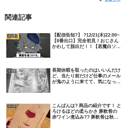
関連記事
【配信告知?】 ?️12/21(木)22:00~
未分類
【8番出口】完全初見！おじさん
かわして脱出だ！！【若魔白ソー
ダ/にゃんたじあ！】 ▼待機所▼
… ホラゲー…なのかな？間違い
探しみたいなゲームって聞いた！
センス抜群ソーダ様なら余裕っし
長期休暇を取ったのはいいんだけ
未分類
ょ！！
ど、当たり前だけど仕事のメール
が鬼のように来てて、気になって
全く休養できないので、久々にク
ロスワードの雑誌買ってひたすら
解いてる笑 こんなことして現実
逃避していいんかなぁ、、、、自
こんばんは? 商品の紹介です！ と
未分類
分がやになる。
ろけるほどの柔らかさ 豚軟骨の
赤ワイン煮込み?? 豚軟骨は秋田
能代市でとっても 有名で人気な