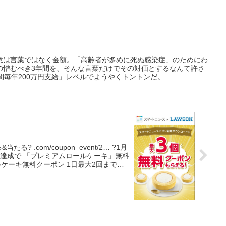
意は言葉ではなく金額。「高齢者が多めに死ぬ感染症」のためにわ
の憎むべき3年間を、そんな言葉だけでその対価とするなんて許さ
間毎年200万円支給」レベルでようやくトントンだ。
m/coupon_event/2… ?️1月