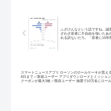
ふざけんなという話ですね。誠
ざわざ若者に不自由を強いたあ
れる訳ないだろ。「若者に10年
スマートニュースアプリ ローソンのロールケーキが貰える&当たる? .co
8日まで ✅新規ユーザー アプリダウンロードとミッション達成で 「プレミアムロールケーキ」無料
クーポンが最大3枚 ✅既存ユーザー 抽選で10万名にロールケーキ無料クーポン 1日最大2回まで抽
選可能