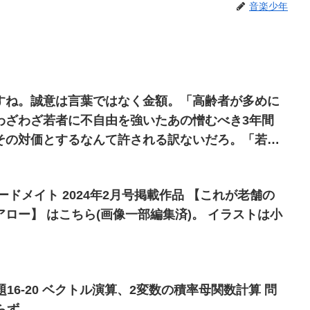
音楽少年
すね。誠意は言葉ではなく金額。「高齢者が多めに
わざわざ若者に不自由を強いたあの憎むべき3年間
その対価とするなんて許される訳ないだろ。「若者
円支給」レベルでようやくトントンだ。
ードメイト 2024年2月号掲載作品 【これが老舗の
ロー】 はこちら(画像一部編集済)。 イラストは小
題16-20 ベクトル演算、2変数の積率母関数計算 問
らず