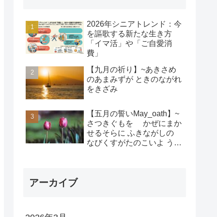
2026年シニアトレンド：今
を謳歌する新たな生き方
「イマ活」や「ご自愛消
費」
【九月の祈り】~あきさめ
のあまみずが ときのながれ
をきざみ
【五月の誓いMay_oath】~
さつきぐもを かぜにまか
せるそらに ふきながしの
なびくすがたのこいよ うま
れそだてし このちにあって
ちぎりをむすんで むすば
れん
アーカイブ