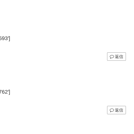
93′]
返信
62′]
返信