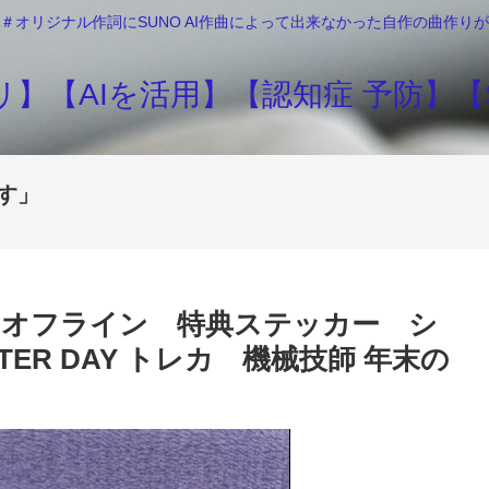
＃オリジナル作詞にSUNO AI作曲によって出来なかった自作の曲作
】【AIを活用】【認知症 予防】【S
す」
 IJL オフライン 特典ステッカー シ
TER DAY トレカ 機械技師 年末の