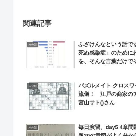
関連記事
ふざけんなという話で
未分類
死ぬ感染症」のために
を、そんな言葉だけで
に10年間毎年200万
パズルメイト クロスワ
未分類
流儀！ 江戸の商家のア
宮山サト()さん
毎日演習、day5 4章問
未分類
題20の意図がよく分か