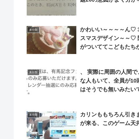
かわいい～～～～ん♡ 
未分類
スマスデザイン～～♡
がついててこどもたちが
ークリスマス～? ?の
、 実際に周囲の人間で
未分類
な人もいて、全員が1
はそうでも無いみたい
カリンももちろん引きま
未分類
が来る、このゲーム天井