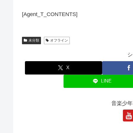
[Agent_T_CONTENTS]
未分類
オフライン
シ
X
LINE
音楽少年