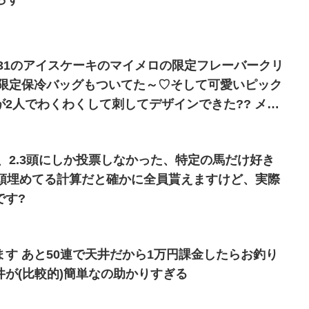
31のアイスケーキのマイメロの限定フレーバークリ
 限定保冷バッグもついてた～♡そして可愛いピック
2人でわくわくして刺してデザインできた?? メリ
誕生日ケーキも兼ねてるのに、闇の好み…笑
、2.3頭にしか投票しなかった、特定の馬だけ好き
0頭埋めてる計算だと確かに全員貰えますけど、実際
です?
す あと50連で天井だから1万円課金したらお釣り
が(比較的)簡単なの助かりすぎる