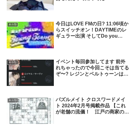
ロフィールをcheck? 東京/墨田区
今日はLOVE FMの日?️ 11:06頃か
未分類
らスイッチオン！DAYTIMEのレ
ギュラー出演 そしてDo you
know Indonesia?収録の2本で
す。 LOVE FMでの2023年喋り納
め 是非聴いてください♪ radiko ↓
そしてその前に感謝を込めて警固
イベント毎回参加してます 前外
未分類
神社様へ⛩️ 今年1年ありがとうご
れちゃったので今回こそは当てる
ざいました
ぞ〜? レジンとベルトゥーンは、
他のアプリでは読めない有名韓国
BL漫画や、1話無料の漫画が多い
です❕ イベントに参加して、素敵
な作品に出会いましょう❤️‍?
パズルメイト クロスワードメイ
未分類
ト 2024年2月号掲載作品 【これ
が老舗の流儀！ 江戸の商家のア
ロー】 はこちら(画像一部編集
済)。 イラストは小宮山サト()さん