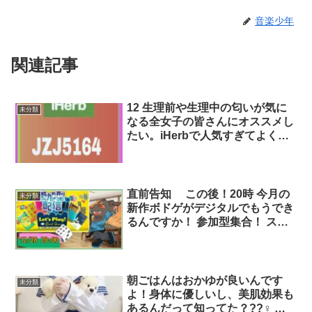
音楽少年
関連記事
12 生理前や生理中の匂いが気に
未分類
なる全女子の皆さんにオススメし
たい。iHerbで人気すぎてよく欠
品になっているデリケートゾーン
専用ソープの 今までの不快感は
何だったんだと思うほど匂いが全
く気にならなくなる。1,000円程
直前告知 この後！20時 今月の
未分類
で購入できるのでこれなら続けら
新作ボドゲがデジタルでもうでき
れそう。iHerb割引コード
るんですか！ 参加型集合！ スマ
JZJ5164
ホに無料アプリをいれて参加でき
るよ
朝ごはんはおかゆが良いんです
未分類
よ！身体に優しいし、美肌効果も
あるんだって知ってた？??‍♀️ プ