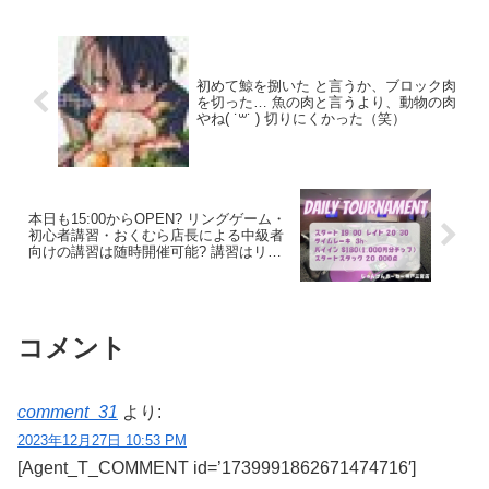
初めて鯨を捌いた と言うか、ブロック肉
を切った… 魚の肉と言うより、動物の肉
やね( ˙꒳​˙ ) 切りにくかった（笑）
本日も15:00からOPEN? リングゲーム・
初心者講習・おくむら店長による中級者
向けの講習は随時開催可能? 講習はリピ
ーターもどんどん増えるほど大好評なの
でオススメです❣️❣️ 19:00からはデイリー
トーナメント? 優勝してJAMSドル大量獲
得のチャンス? ご来店お待ちしておりま
す?‍♂️
コメント
comment_31
より:
2023年12月27日 10:53 PM
[Agent_T_COMMENT id=’1739991862671474716′]