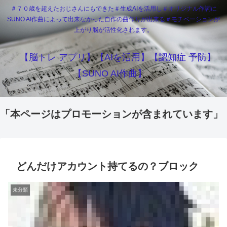
＃７０歳を超えたおじさんにもできた＃生成AIを活用し＃オリジナル作詞に
SUNO AI作曲によって出来なかった自作の曲作りが出来る＃モチベーションが
上がり脳が活性化されます。
【脳トレ アプリ】【AIを活用】【認知症 予防】
【SUNO AI作曲】
「本ページはプロモーションが含まれています」
どんだけアカウント持てるの？ブロック
未分類