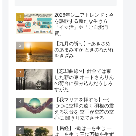
2026年シニアトレンド：今
を謳歌する新たな生き方
「イマ活」や「ご自愛消
費」
【九月の祈り】~あきさめ
のあまみずが ときのながれ
をきざみ
【忘却曲線∞】針金では束
した薪の束 オートさんりん
の荷台に積み込んだうしろ
すがた
【我マリアを拝する】~う
つつに空蟬の遠く 羽根の震
える羽音を 空耳が空芯の空
心に 聞き耳立てさせる
【易経】~道は一を生じ 一
は二を生じ 三は万物を生ず