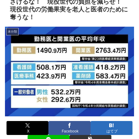
ざけるな！ 現役世代の負担を減らせ！
現役世代の労働果実を老人と医者のために
奪うな！
未分類
X
Facebook
はてブ