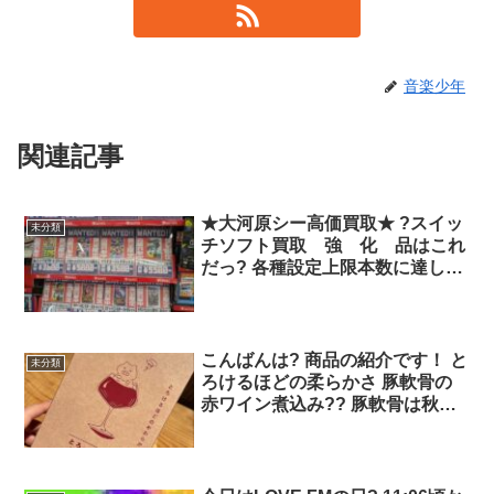
音楽少年
関連記事
★大河原シー高価買取★ ?スイッ
未分類
チソフト買取 強 化 品はこれ
だっ? 各種設定上限本数に達し次
第通常買取金額に戻ります。 コ
チラに掲載できなかったソフトも
ばっちり買取中となります！
こんばんは? 商品の紹介です！ と
未分類
ろけるほどの柔らかさ 豚軟骨の
赤ワイン煮込み?? 豚軟骨は秋田
能代市でとっても 有名で人気な
グルメを 当店ではホロホロと溶
ける 赤ワイン煮込みにしちゃい
ました( ´艸`) 1頭から数百gしか取