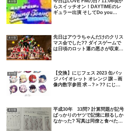
今日はLOVE FMの日?️ 11:06頃か
未分類
れない希少部位で コラーゲンが
らスイッチオン！DAYTIMEのレ
たっぷりの美容にも 嬉しい商品
ギュラー出演 そしてDo you
です?
know Indonesia?収録の2本で
す。 LOVE FMでの2023年喋り納
め 是非聴いてください♪ radiko ↓
そしてその前に感謝を込めて警固
先日はアウラちゃんだけのクリス
未分類
神社様へ⛩️ 今年1年ありがとうご
マス会でした?? ダイスゲームで
ざいました
は日頃のロット運の悪さが収束
し、勝ち進むことができました！
零式並みの難易度の間違い探しも
やりごたえがありました！ いつ
も素晴らしい企画をありがとうご
【交換】にじフェス 2023 缶バッ
未分類
ざいます✨
ジ バイオレット オレンジ 譲→画
像内数字参照 求→?＞?? にじフ
ェス会場手渡し可能 よろしくお
願い致します
平成30年 33問? 計算問題が記号
未分類
ばっかりのヤツで記憶に頼るしか
なかった? 写真は同僚と食べたラ
ーショ猫 ねこまんま美味しかっ