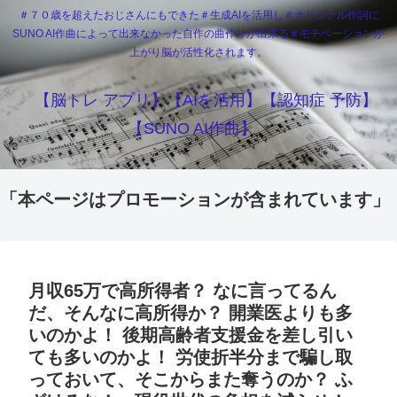
＃７０歳を超えたおじさんにもできた＃生成AIを活用し＃オリジナル作詞に
SUNO AI作曲によって出来なかった自作の曲作りが出来る＃モチベーションが
上がり脳が活性化されます。
【脳トレ アプリ】【AIを活用】【認知症 予防】
【SUNO AI作曲】
「本ページはプロモーションが含まれています」
月収65万で高所得者？ なに言ってるん
だ、そんなに高所得か？ 開業医よりも多
いのかよ！ 後期高齢者支援金を差し引い
ても多いのかよ！ 労使折半分まで騙し取
っておいて、そこからまた奪うのか？ ふ