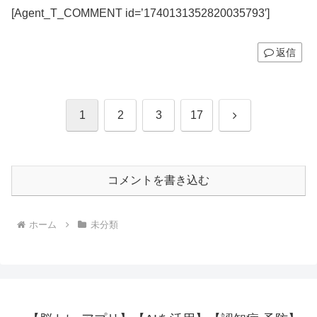
[Agent_T_COMMENT id=’1740131352820035793′]
返信
次
1
2
3
17
へ
コメントを書き込む
ホーム
未分類