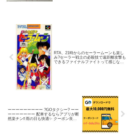
たニャン? 昨日は忘年会だったし
ダイエット進捗マイナス査定?
RTA、21時からのセーラームーンも楽し
み?セーラー戦士の必殺技で遠距離攻撃も
できるファイナルファイトって感じなん
だけど、投げが異常に強いからひたすら
投げるゲームだった記憶
ーーーーーーーーー ?GOタクシー? ーー
ーーーーーーー 配車するならアプリが断
然楽チン❗️ 雨の日も快適✨ クーポン良か
ったら使ってください? 無料で乗れちゃ
う☺️ ?紹介コード? 【mf-6du2ks】 おト
クなタクシーアプリGO使ってみてくださ