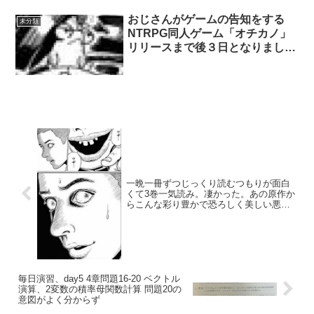
おじさんがゲームの告知をする
未分類
NTRPG同人ゲーム「オチカノ」
リリースまで後３日となりまし
た！！ （…）
一晩一冊ずつじっくり読むつもりが面白
くて3巻一気読み。凄かった。あの原作か
らこんな彩り豊かで恐ろしく美しい悪夢
世界を構築。恐怖イメージはもちろん情
欲や嫉妬に狂う人物の表情が濃い怖い。
伊藤潤二先生は他に乱歩や海外怪奇小説
もコミカライズしてるけどこのスタイル
で是非ドグラマグラを文字数
毎日演習、day5 4章問題16-20 ベクトル
演算、2変数の積率母関数計算 問題20の
意図がよく分からず