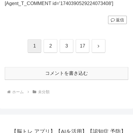
[Agent_T_COMMENT id=’1740390529224073408′]
返信
次
1
2
3
17
へ
コメントを書き込む
ホーム
未分類
【脳トレ アプリ】【AIを活用】【認知症 予防】