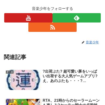
音楽少年をフォローする
音楽少年
関連記事
?出荷ぶた? 超可愛い豚をいっぱ
未分類
い出荷する大人気ゲームアプリ?
え、あのぶたも・・・?
.me/xKox/dl
RTA、21時からのセーラームーン
未分類