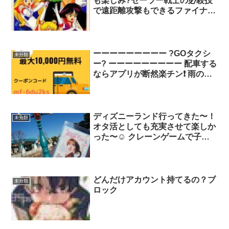
も楽しみ?セーラー戦士の必殺技
で遠距離攻撃もできるファイナル
ファイトって感じなんだけど、投
げが異常に強いからひたすら投げ
るゲームだった記憶
ーーーーーーーーー ?GOタクシ
未分類
ー? ーーーーーーーーー 配車する
ならアプリが断然楽チン❗️ 雨の日
も快適✨ クーポン良かったら使っ
てください? 無料で乗れちゃう☺️
?紹介コード? 【mf-6du2ks】 お
トクなタクシーアプリGO使って
ディズニーランド行ってきた〜！
未分類
みてください。 87
オタ活としても充実させて楽しか
った〜☺️ クレーンゲームで子ど
もが景品ゲットに成功✨そして私
よりそれスノの内容を覚えてい
た?若者の記憶力、すごい…
どんだけアカウント持てるの？ブ
未分類
ロック