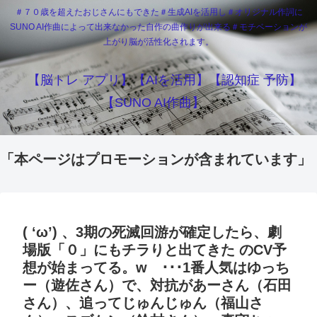
＃７０歳を超えたおじさんにもできた＃生成AIを活用し＃オリジナル作詞に
SUNO AI作曲によって出来なかった自作の曲作りが出来る＃モチベーションが
上がり脳が活性化されます。
【脳トレ アプリ】【AIを活用】【認知症 予防】
【SUNO AI作曲】
「本ページはプロモーションが含まれています」
( ‘ω’) 、3期の死滅回游が確定したら、劇
場版「０」にもチラりと出てきた のCV予
想が始まってる。w ･･･1番人気はゆっち
ー（遊佐さん）で、対抗があーさん（石田
さん）、追ってじゅんじゅん（福山さ