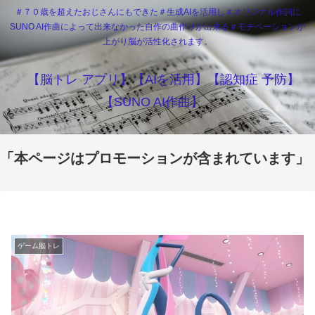
＃７０歳を超えたおじさんにもできた＃生成AIを活用し＃オリジナル作詞に
SUNO AI作曲によって出来なかった自作の曲作りが出来る＃モチベーションが
上がり脳が活性化されます。
【脳トレ アプリ】【AIを活用】【認知症 予防】
【SUNO AI作曲】
「本ページはプロモーションが含まれています」
ゲーム脳トレ