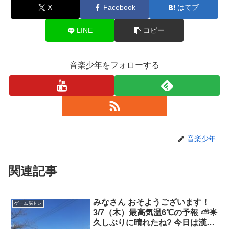
X
Facebook
はてブ
LINE
コピー
音楽少年をフォローする
音楽少年
関連記事
みなさん おそようございます！
ゲーム脳トレ
3/7（木）最高気温6℃の予報 ⛅☀
久しぶりに晴れたね? 今日は漢字