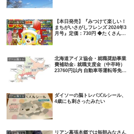
パズルで脳トレ? ではでは、今日
も「健康第一」に笑顔でマイペー
スで行きましょう(*^^)v
【本日発売】『みつけて楽しい！
ゲーム脳トレ
まちがいさがしフレンズ 2024年3
月号』定価：730円 ◆たくさんさ
がせて楽しく脳トレ！ 解き応え
抜群の143問 ◆多彩なイラストを
詰め込んだパズルの幕の内弁当
◆現金を始め人気賞品を取り揃
北海道アイヌ協会・就職奨励事業
ゲーム脳トレ
え！ 春満開・スペシャルプレゼ
費補助金↓ 就職支度金（中卒時）
ント祭など….
23760円以内 自動車等運転等免許
取得資金 50000円以内 例えば、
就職支度金のR3年の実績→０件
技術習得資金（自動車等運転等免
許取得資金）→ １６件 合計
ダイソーの脳トレパズルシール、
ゲーム脳トレ
800,000円 いやあ、すごい数字で
4歳にも刺さったみたい
すね！！
リアン幕張本郷では毎朝みなさん
ゲーム脳トレ