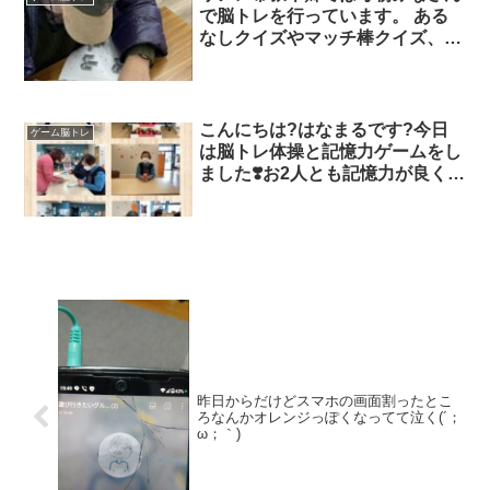
で脳トレを行っています。 ある
なしクイズやマッチ棒クイズ、ク
ロスワード等、 脳みそをしっか
りと活性化させてから作業に取り
組んでいます?
こんにちは?はなまるです?今日
ゲーム脳トレ
は脳トレ体操と記憶力ゲームをし
ました❣️お2人とも記憶力が良くハ
キハキ答えてました?ヨガはバン
ドを使用して身体を伸ばしまし
た。気持ち良かったですね
✨‍
昨日からだけどスマホの画面割ったとこ
ろなんかオレンジっぽくなってて泣く(´；
ω；｀)