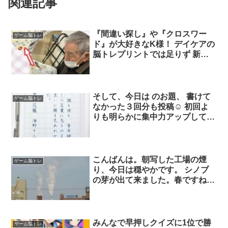
関連記事
『間違い探し』や『クロスワー
ゲーム脳トレ
ド』が大好きなK様！ デイケアの
脳トレプリントでは足りず 新聞
や雑誌のクイズを見つけては解い
ていらっしゃいます?素晴らしい
ദി ᷇ᵕ ᷆ )♡
そして、今日は のお題、 書けて
ゲーム脳トレ
なかった３回分も投稿☺️ 初回よ
りも明らかに集中力アップしてき
ました✨ いろんな言葉に触れられ
ることにも 変わらず新鮮な刺激
を受けてます✨ それから、ダイソ
ーのクロスワードミラクルは11冊
こんばんは。朝写した工場の煙
ゲーム脳トレ
目に突入❣️ 楽しく脳トレ続けてま
り、今日は穏やかです。 シノブ
す?♫
の芽が出て来ました。春ですね
ー。 今日は、高校の同級生6人が
集まって脳トレ。計算とまどさん
の英詩と、間違い探しを30分。あ
とはみんなでおしゃべり。楽しく
みんなで早押しクイズに1位で勝
ゲーム脳トレ