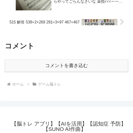
らやってごらんなさいな 薬指ｨｨｨーーっ
てなるから とんだ脳トレだよ かいぬしは
ピアノを1970年代？80年ちょっとすぎぐ
らいか？にやったはずだが一切覚えてな
いのもあって園児仕様のババア音楽教室
515 解答 538=2×269 291=3×97 467=467
超たのしいです
コメント
コメントを書き込む
ホーム
ゲーム脳トレ
【脳トレ アプリ】【AIを活用】【認知症 予防】
【SUNO AI作曲】