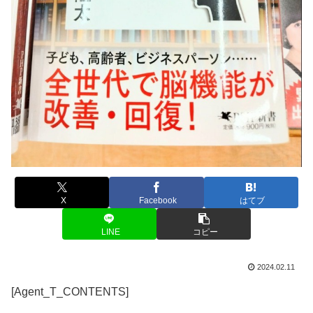
X
Facebook
はてブ
LINE
コピー
2024.02.11
[Agent_T_CONTENTS]