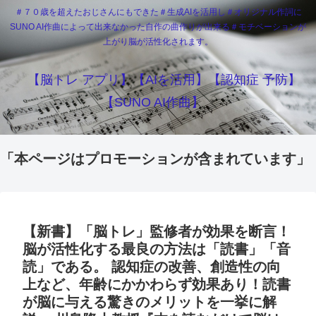
＃７０歳を超えたおじさんにもできた＃生成AIを活用し＃オリジナル作詞に
SUNO AI作曲によって出来なかった自作の曲作りが出来る＃モチベーションが
上がり脳が活性化されます。
【脳トレ アプリ】【AIを活用】【認知症 予防】
【SUNO AI作曲】
「本ページはプロモーションが含まれています」
【新書】「脳トレ」監修者が効果を断言！
脳が活性化する最良の方法は「読書」「音
読」である。 認知症の改善、創造性の向
上など、年齢にかかわらず効果あり！読書
が脳に与える驚きのメリットを一挙に解