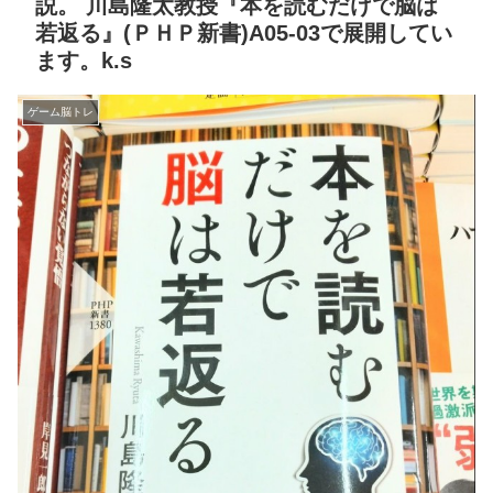
説。 川島隆太教授『本を読むだけで脳は
若返る』(ＰＨＰ新書)A05-03で展開してい
ます。k.s
ゲーム脳トレ