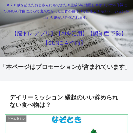
＃７０歳を超えたおじさんにもできた＃生成AIを活用し＃オリジナル作詞に
SUNO AI作曲によって出来なかった自作の曲作りが出来る＃モチベーションが
上がり脳が活性化されます。
【脳トレ アプリ】【AIを活用】【認知症 予防】
【SUNO AI作曲】
「本ページはプロモーションが含まれています」
デイリーミッション 縁起のいい辞められ
ない食べ物は？
ゲーム脳トレ