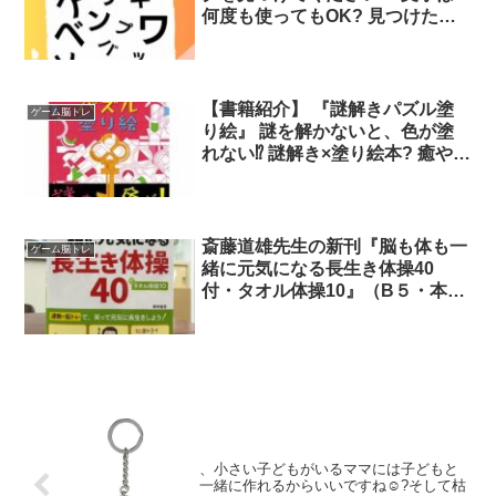
何度も使ってもOK? 見つけた方
はコメント欄で教えてね?
【書籍紹介】 『謎解きパズル塗
ゲーム脳トレ
り絵』 謎を解かないと、色が塗
れない⁉️ 謎解き×塗り絵本? 癒やし
効果とともに、脳トレにもなる
塗り絵に、ぜひチャレンジしてみ
てください? 店でも好評発売中✨
特設サイト▼
斎藤道雄先生の新刊『脳も体も一
ゲーム脳トレ
緒に元気になる長生き体操40
付・タオル体操10』（B５・本体
1720円＋税）を刊行いたしまし
た！ 脳トレも一緒にできるかん
たん・効果的な体操で、元気に長
生き。レクリエーションとしても
楽しめるタオル体操も紹介してい
ます。 是非ご一読ください！
、小さい子どもがいるママには子どもと
一緒に作れるからいいですね☺️?そして枯