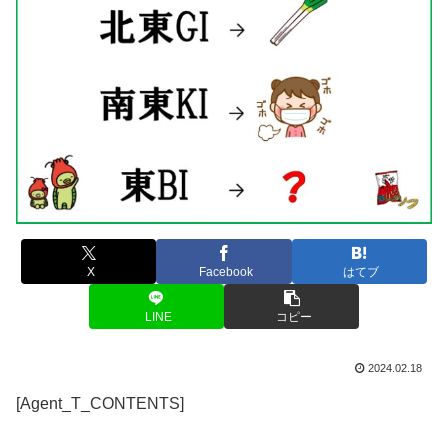
X
Facebook
はてブ
LINE
コピー
2024.02.18
[Agent_T_CONTENTS]