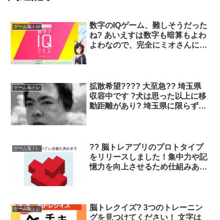
数字のIQゲーム、難しそうだった
ゲーム脳トレ
ね? あいえすは数字も暗算もよわ
よわなので、完全にミオさんに任
せっきりで楽しく見守ってたよ?
でも、たま〜にやると脳トレ系も
面白いよね…！おつみぉーん♬.*ﾟ
拡散希望???? 大至急?? 埼玉県
ゲーム脳トレ
収容中です ?犬は思った以上に移
動距離があり? 埼玉県に限らず他
県の方でも、 迷子犬のいる方、
似ている子を探している方 よく
確認をしてみてください もしか
すると あなたの家の子かもしれ
?? 脳トレアプリのプロトタイプ
ゲーム脳トレ
ません❗高齢者への口コミも ↙
をリリースしました！集中力や記
憶力を向上させるため仕組みあり
ます。興味がある方はぜひチェッ
クしてみてください！ 0歳 0
歳
脳トレクイズ? 3つのトレーニン
ゲーム脳トレ
グを見つけてください！ 文字は