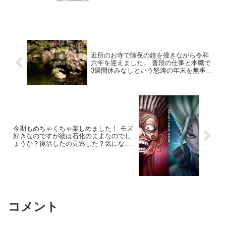
トを塗り絵し、アイテムにプリン
トして自分だけのオリジナルアイ
テムを作成できます。 詳細をご
覧のうえ、ぜひご参加ください✨
近所のお寺で除夜の鐘を撞きながら令和
六年を迎えました。 普段の仕事と本職で
3週間休みなしという怒涛の年末を無事に
生還しました。 仕事帰りに24時間営業の
バカジムで鬼トレしていましたが、気付
けば今週は週7！ せっかく頂いた本職の
オファーも今日は断念！ 本年もよろしく
お願い申し上げます。
今期もめちゃくちゃ楽しめました！ モズ
好きなのですが彼は石化のままなのでし
ょうか？復活したの見逃した？気になる
千空VSイバラの駆け引き最高。 コンマ
で次の予測をたて正解にたどり着く頭の
回転は鳥肌。ワイ10秒ですらピタリと当
てられないw 来期も超絶楽しみです
コメント