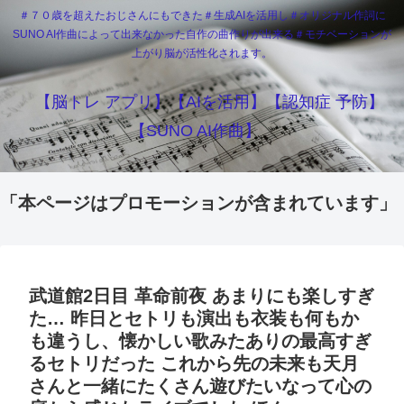
＃７０歳を超えたおじさんにもできた＃生成AIを活用し＃オリジナル作詞に
SUNO AI作曲によって出来なかった自作の曲作りが出来る＃モチベーションが
上がり脳が活性化されます。
【脳トレ アプリ】【AIを活用】【認知症 予防】
【SUNO AI作曲】
「本ページはプロモーションが含まれています」
武道館2日目 革命前夜 あまりにも楽しすぎ
た… 昨日とセトリも演出も衣装も何もか
も違うし、懐かしい歌みたありの最高すぎ
るセトリだった これから先の未来も天月
さんと一緒にたくさん遊びたいなって心の