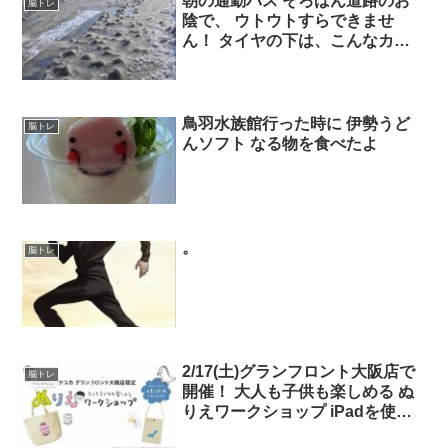
朝の通勤バス そろばん道路のお
脳トレ
の悩み、あんなお悩みまで何でも
陰で、 ウトウトすらできませ
OK。 HPから番組宛に送って下さ
ん！ タイヤの下は、こんなカン
いね！
ジ
鳥羽水族館行った時に 伊勢うど
脳トレ
んソフト なる物を食べたよ
。
脳トレ
2/17(土)グランフロント大阪店で
脳トレ
開催！ 大人も子供も楽しめる ぬ
りえワークショップ iPadを使っ
てKEYUCAのオリジナルイラス