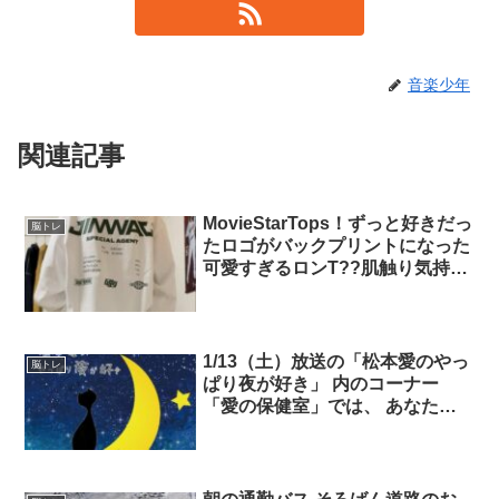
音楽少年
関連記事
MovieStarTops！ずっと好きだっ
脳トレ
たロゴがバックプリントになった
可愛すぎるロンT??肌触り気持ち
いいしオーバーサイズで袖に溜ま
る感じが計算し尽くされてて最高
に可愛い??1枚で決まっちゃうこ
んなロンTずっと求めてた?✨ に
1/13（土）放送の「松本愛のやっ
脳トレ
こ
ぱり夜が好き」 内のコーナー
「愛の保健室」では、 あなたの
心のお悩みを募集中！ 新潟青陵
大学院の臨床心理学・碓井真史教
授が 優しく答えて下さいます。
学校、職場での人間関係から 恋