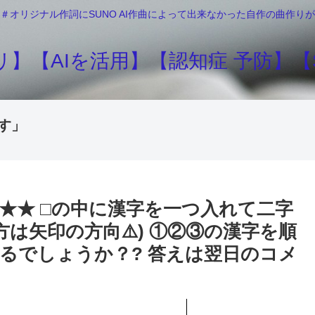
＃オリジナル作詞にSUNO AI作曲によって出来なかった自作の曲作
】【AIを活用】【認知症 予防】【S
す」
★★★ □の中に漢字を一つ入れて二字
方は矢印の方向⚠️) ①②③の漢字を順
るでしょうか？? 答えは翌日のコメ