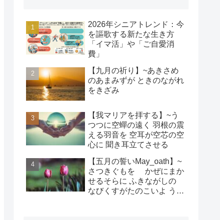
2026年シニアトレンド：今
を謳歌する新たな生き方
「イマ活」や「ご自愛消
費」
【九月の祈り】~あきさめ
のあまみずが ときのながれ
をきざみ
【我マリアを拝する】~う
つつに空蟬の遠く 羽根の震
える羽音を 空耳が空芯の空
心に 聞き耳立てさせる
【五月の誓いMay_oath】~
さつきぐもを かぜにまか
せるそらに ふきながしの
なびくすがたのこいよ うま
れそだてし このちにあって
ちぎりをむすんで むすば