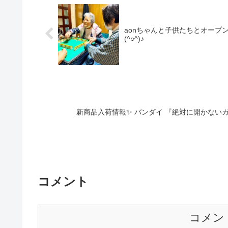
aonちゃんと子供たちとオープ
(^○^)♪
新商品入荷情報✨ バンダイ 『絶対
コメント
コメン