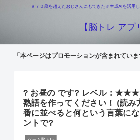
＃７０歳を超えたおじさんにもできた＃生成AIを活用し
【脳トレ アプリ
「本ページはプロモーションが含まれていま
? お昼の です? レベル：★★
熟語を作ってください！ (読み
番に並べると何という言葉にな
ントで?️
ゲーム脳トレ