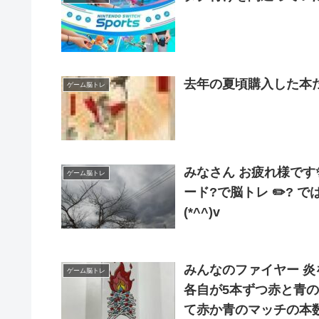
去年の夏頃購入した本だ
ゲーム脳トレ
みなさん お疲れ様です✨?
ゲーム脳トレ
ード?で脳トレ ✏️?️ ではでは、今夜も笑顔でマイペースで行きましょう
(*^^)v
みんなのファイヤー 炎
ゲーム脳トレ
各自が5本ずつ赤と青
て赤か青のマッチの本