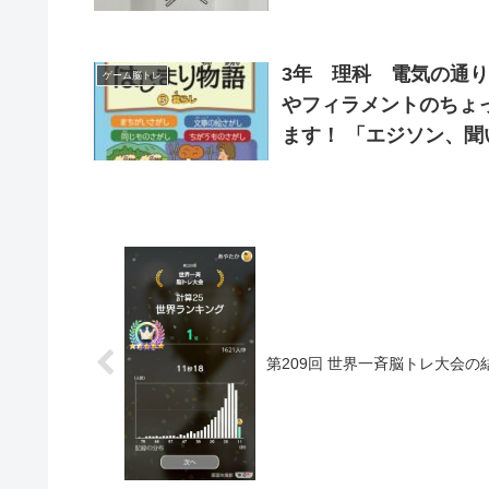
ないか多ければ失敗。
を灯せばクリア。
3年 理科 電気の通り道 電球や磁石の実験、わくわくしますよね
ゲーム脳トレ
やフィラメントのちょ
ます！ 「エジソン、聞いたことあ
語〈3〉暮らし―読解
第209回 世界一斉脳トレ大会の結