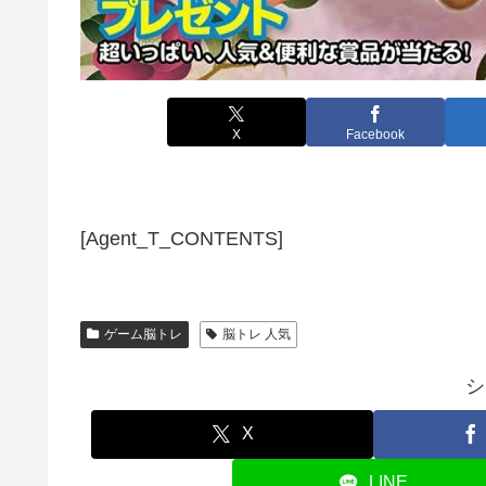
X
Facebook
[Agent_T_CONTENTS]
ゲーム脳トレ
脳トレ 人気
シ
X
LINE