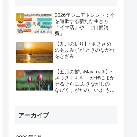
2026年シニアトレンド：今
を謳歌する新たな生き方
「イマ活」や「ご自愛消
費」
【九月の祈り】~あきさめ
のあまみずが ときのながれ
をきざみ
【五月の誓いMay_oath】~
さつきぐもを かぜにまか
せるそらに ふきながしの
なびくすがたのこいよ うま
れそだてし このちにあって
ちぎりをむすんで むすば
れん
アーカイブ