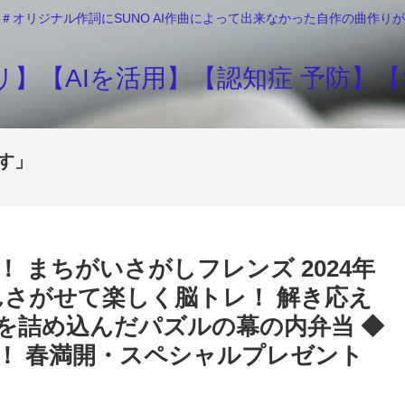
＃オリジナル作詞にSUNO AI作曲によって出来なかった自作の曲作
】【AIを活用】【認知症 予防】【S
す」
 まちがいさがしフレンズ 2024年
さんさがせて楽しく脳トレ！ 解き応え
トを詰め込んだパズルの幕の内弁当 ◆
！ 春満開・スペシャルプレゼント