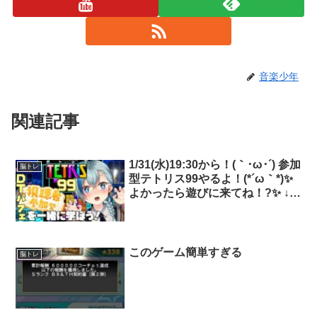
音楽少年
関連記事
1/31(水)19:30から！(｀･ω･´) 参加
脳トレ
型テトリス99やるよ！(*´ω｀*)✨
よかったら遊びに来てね！?✨ ↓配
信はこちら！↓
このゲーム簡単すぎる
脳トレ