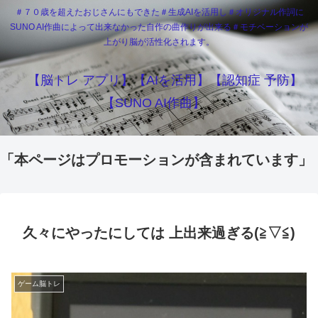
＃７０歳を超えたおじさんにもできた＃生成AIを活用し＃オリジナル作詞に
SUNO AI作曲によって出来なかった自作の曲作りが出来る＃モチベーションが
上がり脳が活性化されます。
【脳トレ アプリ】【AIを活用】【認知症 予防】
【SUNO AI作曲】
「本ページはプロモーションが含まれています」
久々にやったにしては 上出来過ぎる(≧▽≦)
ゲーム脳トレ