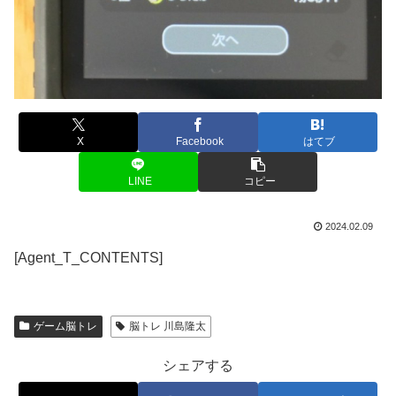
X
Facebook
はてブ
LINE
コピー
2024.02.09
[Agent_T_CONTENTS]
ゲーム脳トレ
脳トレ 川島隆太
シェアする