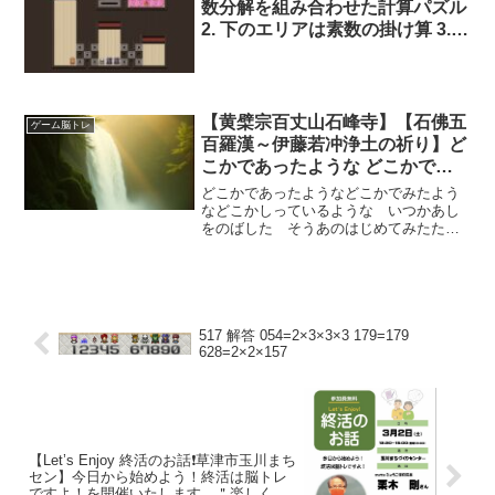
数分解を組み合わせた計算パズル
2. 下のエリアは素数の掛け算 3.
下のエリアでの縦の並びは素数の
累乗 4. 右上のエリアで一列に並
んだ３人は掛け算の解答となる自
然数 5. 右上の猫はプレイヤーの
【黄檗宗百丈山石峰寺】【石佛五
ゲーム脳トレ
ため、計算には無関係
百羅漢～伊藤若冲浄土の祈り】ど
こかであったような どこかでみ
たような どこかしっているよう
どこかであったようなどこかでみたよう
な いつかあしをのばした そ
などこかしっているような いつかあし
をのばした そうあのはじめてみたたこ
う あのはじめてみた たこくある
くあるじのおもどこでしったかはじめて
じのおも
みせたしらないわたしのかおひとりとし
て にているようでにてないわたしいが
いのかおたにんのそらに知...
517 解答 054=2×3×3×3 179=179
628=2×2×157
【Let’s Enjoy 終活のお話❗️草津市玉川まち
セン】今日から始めよう！終活は脳トレ
ですよ！を開催いたします。＂楽しくな