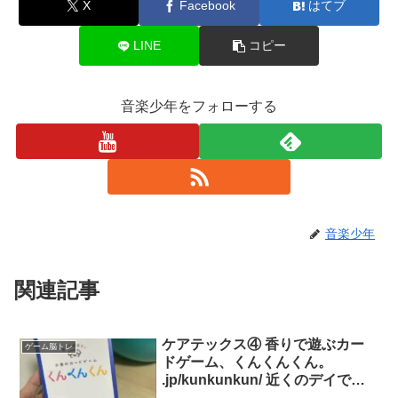
X
Facebook
はてブ
LINE
コピー
音楽少年をフォローする
音楽少年
関連記事
ケアテックス④ 香りで遊ぶカー
ゲーム脳トレ
ドゲーム、くんくんくん。
.jp/kunkunkun/ 近くのデイで空
き時間脳トレやトランプ、将棋あ