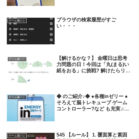
たりやってるんですが、目が悪く
てどれにも参加できず穏やかに座
ってるおばあさんがいて、これは
ブラウザの検索履歴がすご
ゲーム脳トレ
一緒にやってみませんかと言えそ
い・・・
うだと思い購入。もう子供に取ら
れる。
【解けるかな？】 金曜日は思考
ゲーム脳トレ
力問題の日！今回は「丸(まる)い
紙をおる」に挑戦? 解けたらリツ
イートであなたのフォロワーにも
共有してみてください。 答えは
来週発表するのでお楽しみに！
◆ のご紹介♪◆ ●各種inゼリー ●
ゲーム脳トレ
そろえて脳トレキューブ ゲーム
コントローラー?など も充実♫✨
★チャージボーナス増量中?★ チ
ャージがお得な期間がチャンス?
✨ で欲しいもの探してね??
545 【ルール】 1. 覆面算と素因
ゲーム脳トレ