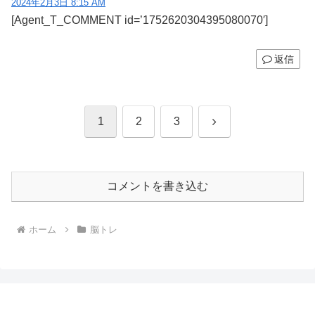
2024年2月3日 8:15 AM
[Agent_T_COMMENT id=’1752620304395080070′]
返信
次
1
2
3
へ
コメントを書き込む
ホーム
脳トレ