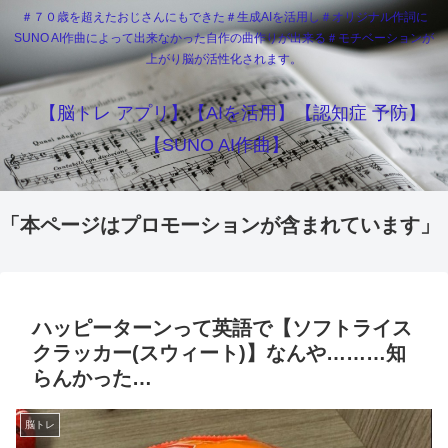
＃７０歳を超えたおじさんにもできた＃生成AIを活用し＃オリジナル作詞に
SUNO AI作曲によって出来なかった自作の曲作りが出来る＃モチベーションが
上がり脳が活性化されます。
【脳トレ アプリ】【AIを活用】【認知症 予防】
【SUNO AI作曲】
「本ページはプロモーションが含まれています」
ハッピーターンって英語で【ソフトライス
クラッカー(スウィート)】なんや………知
らんかった…
脳トレ