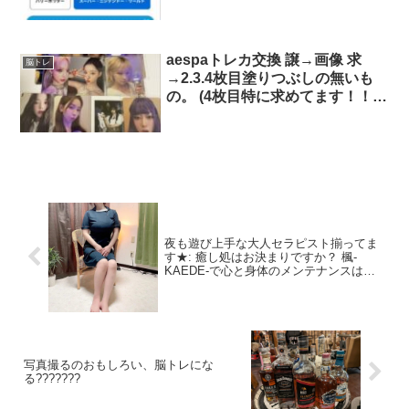
aespaトレカ交換 譲→画像 求
脳トレ
→2.3.4枚目塗りつぶしの無いも
の。 (4枚目特に求めてます！！)
郵送希望。レートによってn:n可
能です。
夜も遊び上手な大人セラピスト揃ってま
す★: 癒し処はお決まりですか？ 楓-
KAEDE-で心と身体のメンテナンスはい
かがでしょうか☆ ◇新感覚オイル -雫
sizuku- 導入！ ◇ジェルともオイルとも
違う濃密なトロトロが ◇異次元の気持ち
よさ♪ ◇ほんのり温かく…
写真撮るのおもしろい、脳トレにな
る???????