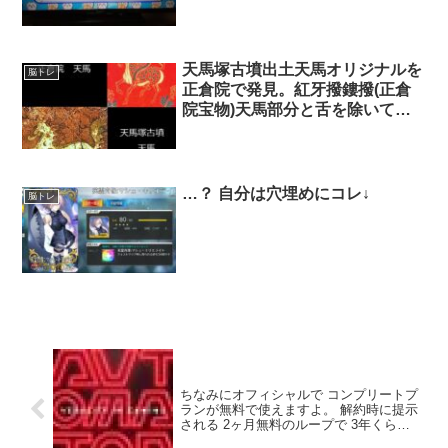
たり、ぼろぼろになったり、 か
たまらなかったり、 いろいろな
トラップが多い? プロにお任せし
て、素直に スーパーで買おう❗ 港
天馬塚古墳出土天馬オリジナルを
脳トレ
区じゃない、回るお寿司屋さんで
正倉院で発見。紅牙撥鏤撥(正倉
ご購入してもよいと思いますま
院宝物)天馬部分と舌を除いて一
る?
致。舌はソグド聖獣センムルヴの
影響。慶州墳墓はソグド系倭人月
読尊倭国墳墓。天馬は東突厥帝国
から渡来。慶州はソグド騎馬民族
…？ 自分は穴埋めにコレ↓
脳トレ
居留地且つ中継地。韓国は金を産
出せず、アフガニスタン産(ソグ
ド)。金冠。
ちなみにオフィシャルで コンプリートプ
ランが無料で使えますよ。 解約時に提示
される 2ヶ月無料のループで 3年くらい
は行けるらしい。