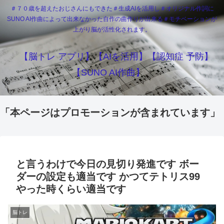
＃７０歳を超えたおじさんにもできた＃生成AIを活用し＃オリジナル作詞に
SUNO AI作曲によって出来なかった自作の曲作りが出来る＃モチベーションが
上がり脳が活性化されます。
【脳トレ アプリ】【AIを活用】【認知症 予防】
【SUNO AI作曲】
「本ページはプロモーションが含まれています」
と言うわけで今日の見切り発進です ボー
ダーの設定も適当です かつてテトリス99
やった時くらい適当です
脳トレ