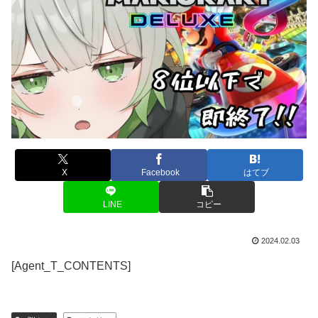
X
Facebook
はてブ
LINE
コピー
2024.02.03
[Agent_T_CONTENTS]