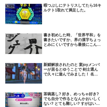
暇つぶしにテトリスしてたら16キ
脳トレ
ルテト1取れて満足した。
書き初めした時、「世界平和」を
脳トレ
書きたいですか、界の漢字ちょっ
とみにくいですから最後にこんな
ものを完成しました。
新鯖解放されたのと 宴joyメンバ
脳トレ
ーが居るとゆうことで 剣士選ん
で久々に遊んでみました！ 名前
は《シリアナ・グランデ》です✨
文字制限があるから漢字
に……………笑 武器デカくて存
在感がある? あと、めちゃくちゃ
茶碗蒸し? 好き、めっちゃ好き?
脳トレ
スキン増えてた！
でも自分で作るとなんかおいしく
ない? とても難しい? すがはいっ