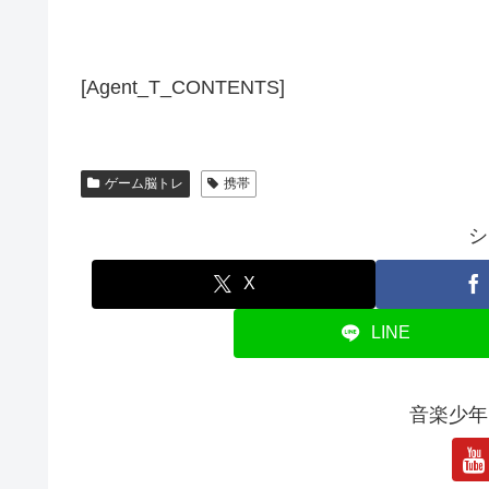
[Agent_T_CONTENTS]
ゲーム脳トレ
携帯
シ
X
LINE
音楽少年