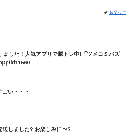
音楽少年
しました！人気アプリで脳トレ中!「ツメコミパズ
m/jp/app/id11560
すごい・・・
点つなぎのプレゼント発送しました? お楽しみに〜?