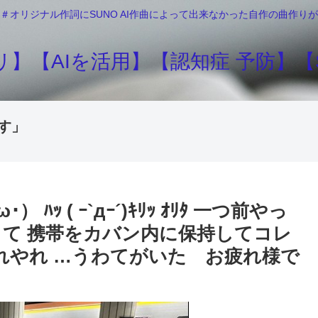
＃オリジナル作詞にSUNO AI作曲によって出来なかった自作の曲作
】【AIを活用】【認知症 予防】【S
す」
） ﾊｯ ( ｰ`дｰ´)ｷﾘｯ ｵﾘﾀ 一つ前やっ
うて 携帯をカバン内に保持してコレ
れやれ …うわてがいた お疲れ様で