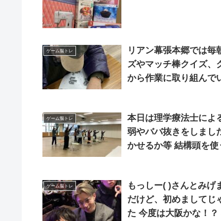
リアン幕張本郷では毎朝みな
ゲーム脳トレ
ズやマッチ棒クイズ、
から作業に取り組んで
本日は理学療法士によ
ゲーム脳トレ
弱やババ抜きをしました
かせるか等 結構頭を使
もっしー( )さんとみ
ゲーム脳トレ
だけど、初めましてじ
た 今度は大阪かな！？