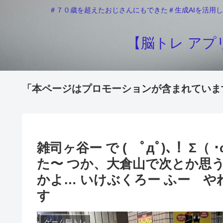
＃７０歳を超えたおじさんにもできた＃生成AIを活用し
【脳トレ アプリ
「本ページはプロモーションが含まれていま
雑司ヶ谷ー で ( ﾟдﾟ)､！ Σ（ ･ω･
た〜 つか、大倉山で次とか思
かよ… いけぶくろー ふー や
す
ゲーム脳トレ