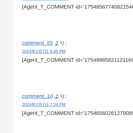
[Agent_T_COMMENT id=’17548567740821546
comment_65
より:
2024年2月7日 9:00 PM
[Agent_T_COMMENT id=’17549985821121169
comment_10
より:
2024年2月7日 7:24 PM
[Agent_T_COMMENT id=’17546560261279089