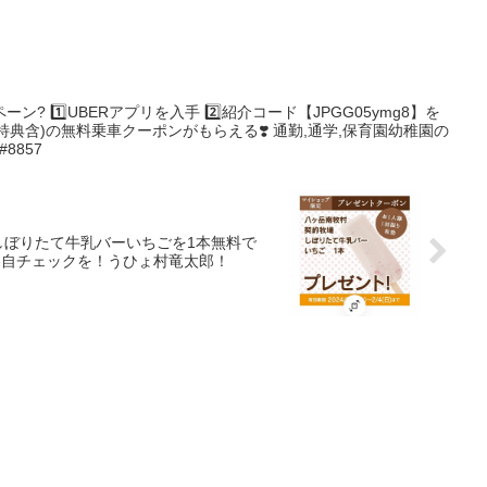
夢みたいだけど、夢じゃなくて嬉しかった
PGG05ymg8】を
)の無料乗車クーポンがもらえる❣️ 通勤,通学,保育園幼稚園の
送迎,電車の運休･遅延などに?✨ #8857
しぼりたて牛乳バーいちごを1本無料で
各自チェックを！うひょ村竜太郎！