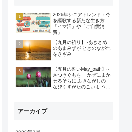
2026年シニアトレンド：今
を謳歌する新たな生き方
「イマ活」や「ご自愛消
費」
【九月の祈り】~あきさめ
のあまみずが ときのながれ
をきざみ
【五月の誓いMay_oath】~
さつきぐもを かぜにまか
せるそらに ふきながしの
なびくすがたのこいよ うま
れそだてし このちにあって
ちぎりをむすんで むすば
れん
アーカイブ