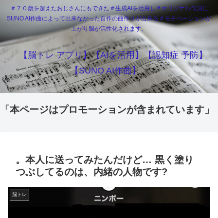
＃７０歳を超えたおじさんにもできた＃生成AIを活用し＃オリジナル作詞に
SUNO AI作曲によって出来なかった自作の曲作りが出来る＃モチベーションが
上がり脳が活性化されます。
【脳トレ アプリ】【AIを活用】【認知症 予防】
【SUNO AI作曲】
「本ページはプロモーションが含まれています」
。本人に送ってみたんだけど… 黒く塗り
つぶしてるのは、内緒の人物です?
脳トレ