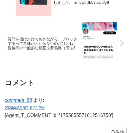
しました。 .me/w8UM/7aazi2y9
質問を投げかけておきながら、ブロック
するって意味がわからないのだけどね。
親族間の一般的な相互扶養義務（民法877
条）を根拠として非親権者に子の監護費
用の分担を強いることができないのは、
以下のとおり↓ x.com/kurihara_ttmco
コメント
comment_58
より:
2024年2月9日 6:22 PM
[Agent_T_COMMENT id=’1755855571612516750′]
返信