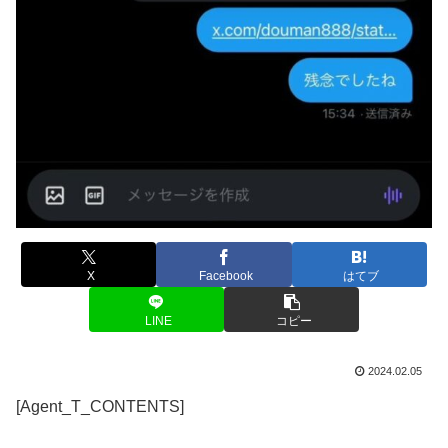
X
Facebook
はてブ
LINE
コピー
2024.02.05
[Agent_T_CONTENTS]