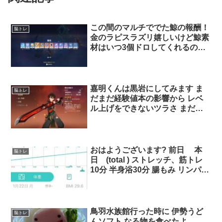
この間のマルチででた鯨の報酬！
脳トレ
金のラピスラズリ嬉しいけど鯨素
材はいつ3個ドロしてくれるのだ
ろうか?
嘉明くんは黒岩にしてみます ま
脳トレ
だまだ経験値本の影響から レベ
ル上げをできないツラさ まだ閑
雲師匠80突破できず 赤蟹終わっ
たら地脈だなぁ
おはようございます? 前日 本
脳トレ
日 (total ) ストレッチ、筋トレ
10分 半身浴30分 腸もみ リンパマ
ッサージ 食事は1200カロリー こ
こから体重が落ちにくいなる。
体重計の体脂肪の数値は間違いで
す。 今日もマイペース。 0代
鳥羽水族館行った時に 伊勢うど
脳トレ
んソフト なる物を食べたよ