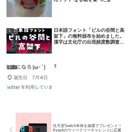
日本語フォント「ビルの谷間と高
脳トレ
架下」の無料頒布を始めました。
漢字は文化庁の出現頻度数調査上
位1000字を収録しています。漢
字とひらがな、カタカナのでこぼ
こ感が可愛い！！ フォローして
いただければ連絡不要で商用可能
?
脳トレ
ですよー！ ダウンロードリンク
など詳細はリプ欄へ✒
任天堂Switch本体を抽選でプレゼント！
Kyashのウィークリーチャレンジに応募