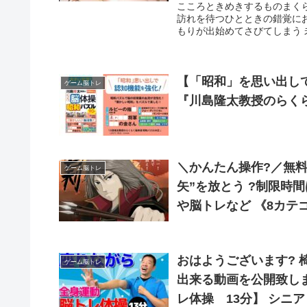
こころときめきするものまく
訪れを待つひとときの錯覚に
もりが出始めてさびてしまう 
【「昭和」を思い出し
ゲーム脳トレ
『川島隆太教授のらく
＼かんたん操作?／無料 で遊ばない❓ 左右に動く的をめがけて? “3
ゲーム脳トレ
矢”を放とう ?制限時間は30秒⏱クリックで開始 .… ほかにも✨アクション
や脳トレなど 《8カテ
.jp/category/game/
おはようございます?
ゲーム脳トレ
出来る動画を公開致しました✨ 全身体操で脳を活性化
レ体操 13分】 シニア