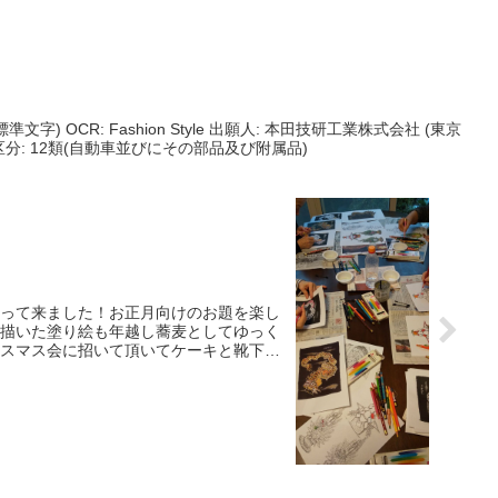
ステキな一日を??✨
] (標準文字) OCR: Fashion Style 出願人: 本田技研工業株式会社 (東京
日 区分: 12類(自動車並びにその部品及び附属品)
って来ました！お正月向けのお題を楽し
描いた塗り絵も年越し蕎麦としてゆっく
スマス会に招いて頂いてケーキと靴下を