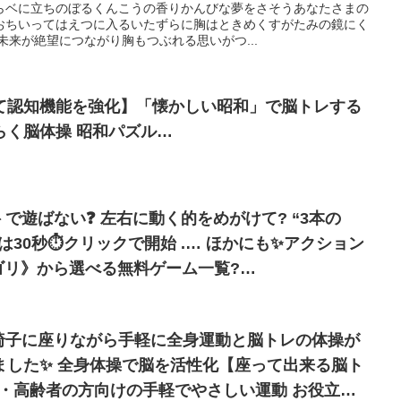
らベに立ちのぼるくんこうの香りかんびな夢をさそうあなたさまの
おちいってはえつに入るいたずらに胸はときめくすがたみの鏡にく
未来が絶望につながり胸もつぶれる思いがつ...
て認知機能を強化】「懐かしい昭和」で脳トレする
らく脳体操 昭和パズル…
本の
ゴリ》から選べる無料ゲーム一覧?
 椅子に座りながら手軽に全身運動と脳トレの体操が
【座って出来る脳ト
・高齢者の方向けの手軽でやさしい運動 お役立て