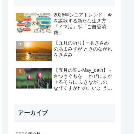
2026年シニアトレンド：今
を謳歌する新たな生き方
「イマ活」や「ご自愛消
費」
【九月の祈り】~あきさめ
のあまみずが ときのながれ
をきざみ
【五月の誓いMay_oath】~
さつきぐもを かぜにまか
せるそらに ふきながしの
なびくすがたのこいよ うま
れそだてし このちにあって
ちぎりをむすんで むすば
れん
アーカイブ