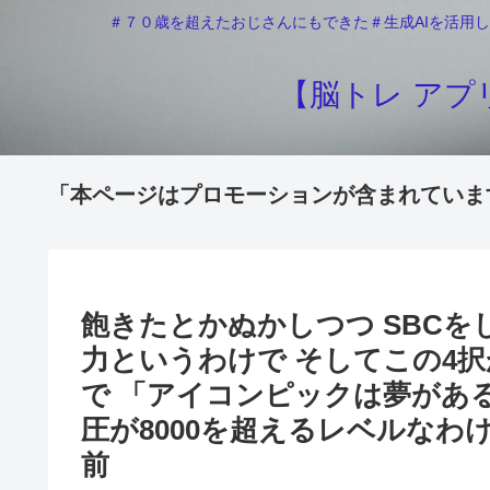
＃７０歳を超えたおじさんにもできた＃生成AIを活用し
【脳トレ アプリ
「本ページはプロモーションが含まれていま
飽きたとかぬかしつつ SBC
力というわけで そしてこの4
で 「アイコンピックは夢があ
圧が8000を超えるレベルなわ
前