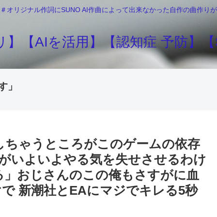
＃オリジナル作詞にSUNO AI作曲によって出来なかった自作の曲作
】【AIを活用】【認知症 予防】【S
す」
をしちゃうところがこのゲームの依存
択がいよいよやる気を失せさせるわけ
る」おじさんのこの俺もさすがに血
けで 新潮社とEAにマジでキレる5秒