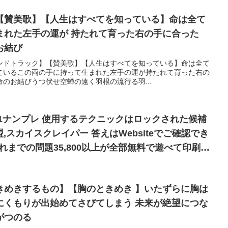
【賛美歌】【人生はすべてを知っている】命は全て
まれた左手の運が 持たれて育った右の手に合った
お結び
ンドトラック】【賛美歌】【人生はすべてを知っている】命は全て
ているこの両の手に持って生まれた左手の運が持たれて育った右の
のお結びうつ伏せ空蝉の遠く羽根の流行る羽...
ックはロックされた候補
同盟,スカイスクレイパー 答えはWebsiteでご確認でき
これまでの問題35,800以上が全部無料で遊べて印刷も
なお助け機能もあります
きめきするもの】【胸のときめき 】いたずらに胸は
にくもりが出始めてさびてしまう 未来が絶望につな
がつのる