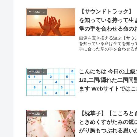
【サウンドトラック】
ゲーム脳トレ
を知っている持って生
掌の手を合わせる命の
画像を置き換える遊ぶ【サウ
を知っている命は全てを知っ
手に合った掌の手を合わせる命
こんにちは 今日の上級1ナンプレ 使用するテクニ
ゲーム脳トレ
1/2,二国/隠れた二国
ます Webサイトでは
できます とても便利
【枕草子】【こころと
ゲーム脳トレ
ときめくすがたみの鏡
がり胸もつぶれる思い