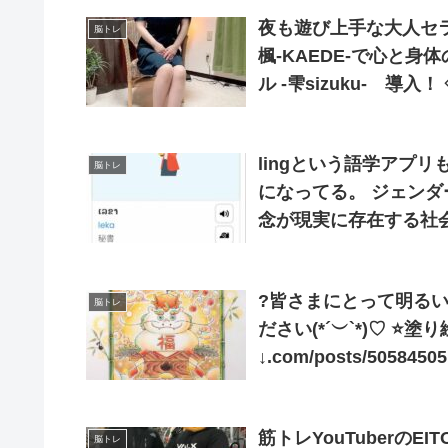
夜も遊び上手な大人セ
脳トレ
楓-KAEDE-で心と
ル -雫sizuku- 
異次元の気持ちよさ♪ 
lingという語学アプ
脳トレ
になってる。 ジェン
念が現実に存在する社
る効果をどう考えれば
?皆さまにとって明る
脳トレ
ださい(*´︶`*)♡ ⭐️塗り絵はホームページから無料ダウンロードできます
↓.com/posts/50584505… ⭐️セブンプリント↓ 予約番号519
2024/01/03迄
筋トレYouTuberのE
脳トレ