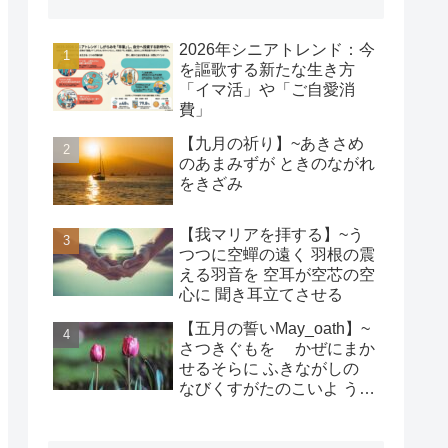
2026年シニアトレンド：今
を謳歌する新たな生き方
「イマ活」や「ご自愛消
費」
【九月の祈り】~あきさめ
のあまみずが ときのながれ
をきざみ
【我マリアを拝する】~う
つつに空蟬の遠く 羽根の震
える羽音を 空耳が空芯の空
心に 聞き耳立てさせる
【五月の誓いMay_oath】~
さつきぐもを かぜにまか
せるそらに ふきながしの
なびくすがたのこいよ うま
れそだてし このちにあって
ちぎりをむすんで むすば