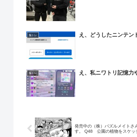
え、どうしたニンテン
脳トレ
え、私ニワトリ記憶力
脳トレ
発売中の（株）パズルメイトさ
す。 Q48 公園の植物をスケ