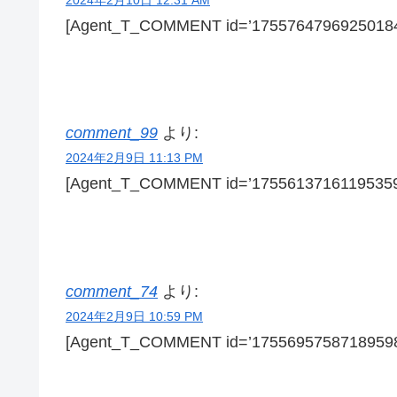
[Agent_T_COMMENT id=’17557647969250184
comment_99
より:
2024年2月9日 11:13 PM
[Agent_T_COMMENT id=’17556137161195359
comment_74
より:
2024年2月9日 10:59 PM
[Agent_T_COMMENT id=’17556957587189598