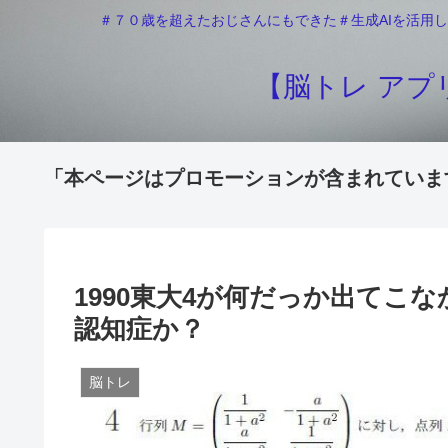
＃７０歳を超えたおじさんにもできた＃生成AIを活用し
【脳トレ アプリ
「本ページはプロモーションが含まれていま
1990東大4が何だっか出て
認知症か？
脳トレ