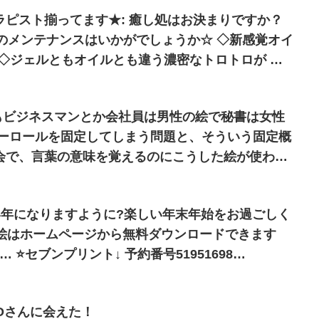
ラピスト揃ってます★: 癒し処はお決まりですか？
身体のメンテナンスはいかがでしょうか☆ ◇新感覚オイ
導入！ ◇ジェルともオイルとも違う濃密なトロトロが ◇
◇ほんのり温かく…
リもビジネスマンとか会社員は男性の絵で秘書は女性
ダーロールを固定してしまう問題と、そういう固定概
会で、言葉の意味を覚えるのにこうした絵が使われ
いいのかよくわからない。
い年になりますように?楽しい年末年始をお過ごしく
51698
ITOさんに会えた！