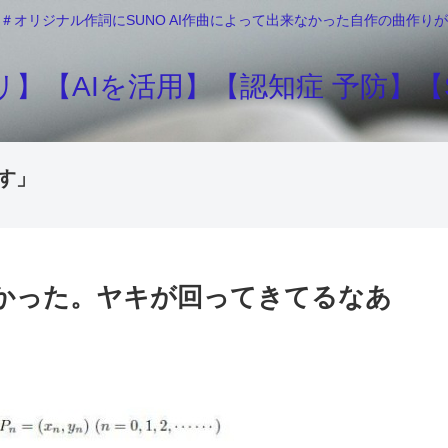
＃オリジナル作詞にSUNO AI作曲によって出来なかった自作の曲作
】【AIを活用】【認知症 予防】【S
す」
こなかった。ヤキが回ってきてるなあ