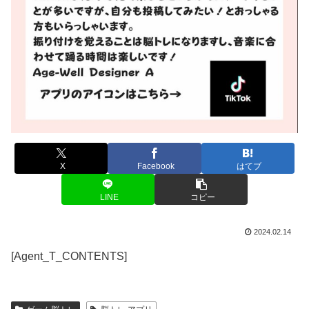
X
Facebook
はてブ
LINE
コピー
2024.02.14
[Agent_T_CONTENTS]