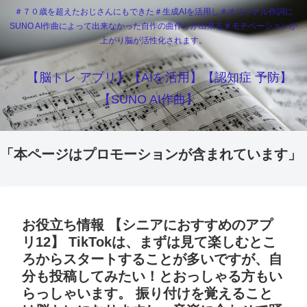
＃７０歳を超えたおじさんにもできた＃生成AIを活用し＃オリジナル作詞に
SUNO AI作曲によって出来なかった自作の曲作りが出来る＃モチベーションが
上がり脳が活性化されます。
【脳トレ アプリ】【AIを活用】【認知症 予防】
【SUNO AI作曲】
「本ページはプロモーションが含まれています」
お役立ち情報 【シニアにおすすめのアプ
リ12】 TikTokは、まずは見て楽しむとこ
ろからスタートすることが多いですが、自
分も投稿してみたい！とおっしゃる方もい
らっしゃいます。 振り付けを覚えること