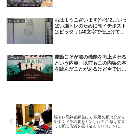
けど、たるちゃんが計算早くする
裏ワザも使ってないのにそれに差
し迫る勢いで計算早くなっててす
ごくじーにあすだった！ ペンタ
おはようございます(^-^)/ 2月いっ
ゲーム脳トレ
ブで最初に書いてくれるのが↓な
ぱい脳トレのために朝イチポスト
所が本当に可愛い☺️
はピッタリ140文字で仕上げてき
ました。頑張ったな〜 ３月から
は縛り無しでいきます いきなり
描き始めた猫はここまで描けまし
た。猫を飼ったことが無いので写
運動こそが脳の機能を向上させる
ゲーム脳トレ
真頼りですが、描いていると猫も
という内容。以前もこの内容の本
かわいいなあと思っちゃいますね
を読んだことがあるけど今では定
説みたい。脳トレは全く効果な
し。あと、昔は成人後は脳細胞が
増えないと言われてたけど、今は
これも間違いだとわかってて日々
脳細胞が作られているらしい。
脳トレ高齢者麻雀にて 親番の私は分かり
やすくドラの北をカンしたのに 母は立直
して私に倍満を振り込んでハコテンにな
った笑 それでも笑顔で続けるメンタリテ