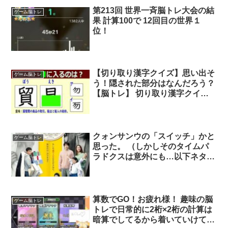
第213回 世界一斉脳トレ大会の結
ゲーム脳トレ
果 計算100で 12回目の世界１
位！
【切り取り漢字クイズ】思い出そ
ゲーム脳トレ
う！隠された部分はなんだろう？
【脳トレ】 切り取り漢字クイ
ズ 全24問 あなたは全問正解
できるか？ …
クォンサンウの「スイッチ」かと
ゲーム脳トレ
思った。 （しかしそのタイムパ
ラドクスは意外にも…以下ネタバ
レ自粛）
算数でGO！お疲れ様！ 趣味の脳
ゲーム脳トレ
トレで日常的に2桁×2桁の計算は
暗算でしてるから着いていけてた