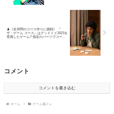
ィは凄いかも? というかすぐ忘れている
んだけどね?
♟️《全30問のコース作りに挑戦》 『
ザ・ゲーム コース』はグッドトイ2023を
受賞したゲーム? 指定のパーツでコース
を作り、ボールをゴールまで転がせたら
クリアです? 遊びを通して論理的思考力
や課題解決力をアップ！ 大人の脳トレと
してもおすすめです✨
コメント
コメントを書き込む
ホーム
ゲーム脳トレ