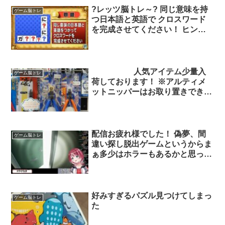
?レッツ脳トレ～? 同じ意味を持
ゲーム脳トレ
つ日本語と英語で クロスワード
を完成させてください！ ヒント
は…?? 正解は?…
人気アイテム少量入
ゲーム脳トレ
荷しております！ ※アルティメ
ットニッパーはお取り置きできま
せんのでご了承ください。
配信お疲れ様でした！ 偽夢、間
ゲーム脳トレ
違い探し脱出ゲームというからま
ぁ多少はホラーもあるかと思った
ら、予想以上にありましたわねw
そんな中でもしっかり間違い見つ
けて、なんなら全部コンプしての
けた愛夏ちゃんはすごい！ お疲
好みすぎるパズル見つけてしまっ
ゲーム脳トレ
れ様でした！
た