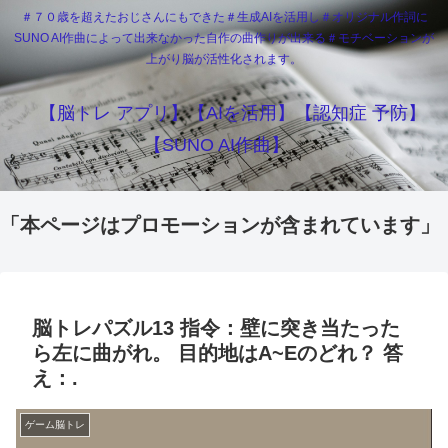
＃７０歳を超えたおじさんにもできた＃生成AIを活用し＃オリジナル作詞に
SUNO AI作曲によって出来なかった自作の曲作りが出来る＃モチベーションが
上がり脳が活性化されます。
【脳トレ アプリ】【AIを活用】【認知症 予防】
【SUNO AI作曲】
「本ページはプロモーションが含まれています」
脳トレパズル13 指令：壁に突き当たった
ら左に曲がれ。 目的地はΑ~Eのどれ？ 答
え：.
ゲーム脳トレ