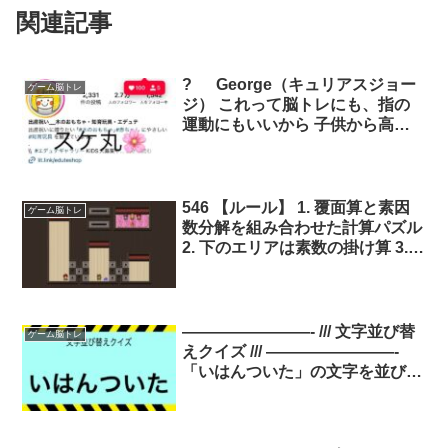
関連記事
? George（キュリアスジョー
ゲーム脳トレ
ジ） これって脳トレにも、指の
運動にもいいから 子供から高齢
者まで使える可愛すぎるアイテ
ム！ 企画ありがとうございます
ご縁を頂きましたら写真付きで
546 【ルール】 1. 覆面算と素因
ゲーム脳トレ
数分解を組み合わせた計算パズル
2. 下のエリアは素数の掛け算 3.
下のエリアでの縦の並びは素数の
累乗 4. 右上のエリアで一列に並
んだ３人は掛け算の解答となる自
然数 5. 右上の猫はプレイヤーの
————————- /// 文字並び替
ゲーム脳トレ
ため、計算には無関係
えクイズ /// ————————-
「いはんついた」の文字を並び替
えてね。 ※答えは明日の夜にポ
ストするのでフォローしてみて
ね。 ヒント：この人がいないと