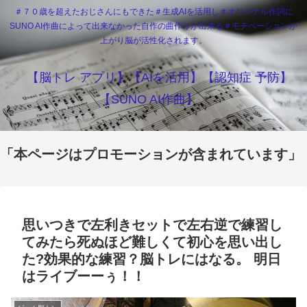
＃７０歳を超えたおじさんにもできた＃生成AIを活用し＃オリジナル作詞に
SUNO AI作曲によって出来なかった自作の曲作りが出来る＃モチベーションが
上がり脳が活性化されます。
【脳トレ アプリ】【AIを活用】【認知症 予防】
【SUNO AI作曲】
「本ページはプロモーションが含まれています」
思いつきで左利きセットで左右逆で練習し
てみたら死ぬほど難しくて初心を思い出し
た?効果的な練習？脳トレにはなる。 明日
はライブーーぅ！！