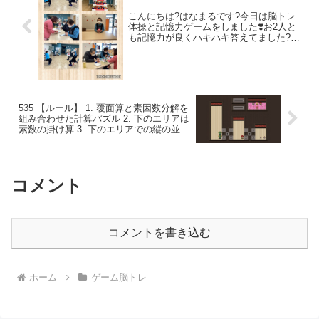
こんにちは?はなまるです?今日は脳トレ
体操と記憶力ゲームをしました❣️お2人と
も記憶力が良くハキハキ答えてました?ヨ
ガはバンドを使用して身体を伸ばしまし
た。気持ち良かったですね
✨‍
535 【ルール】 1. 覆面算と素因数分解を
組み合わせた計算パズル 2. 下のエリアは
素数の掛け算 3. 下のエリアでの縦の並び
は素数の累乗 4. 右上のエリアで一列に並
んだ３人は掛け算の解答となる自然数 5.
右上の猫はプレイヤーのため、計算には
無関係
コメント
コメントを書き込む
ホーム
ゲーム脳トレ