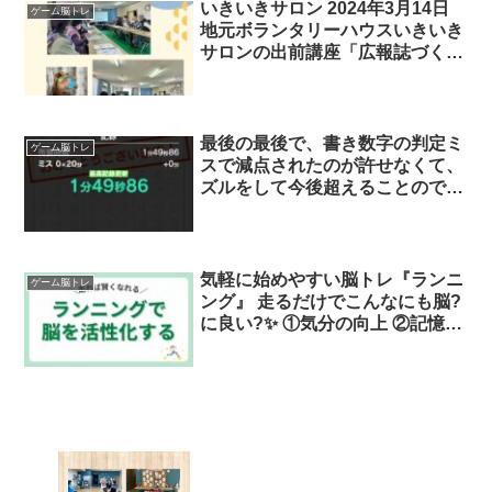
通販は成り立ちません。
いきいきサロン 2024年3月14日
ゲーム脳トレ
地元ボランタリーハウスいきいき
サロンの出前講座「広報誌づくり
のコツ」を一緒に学ばせて頂きま
した。私からはMCl「軽度認知障
害」の改善策その1つ、.18…と数
えボールをにぎにぎしながら一緒
最後の最後で、書き数字の判定ミ
ゲーム脳トレ
に握力体操を。毎日続ける事が大
スで減点されたのが許せなくて、
切です❣️
ズルをして今後超えることのでき
ないであろうスコアを刻んでおい
た
気軽に始めやすい脳トレ『ランニ
ゲーム脳トレ
ング』 走るだけでこんなにも脳?
に良い?✨ ①気分の向上 ②記憶力
の向上 ③認知機能の向上 ④幸福
感が得られる ⑤頭の回転が速く
なる ⑥血流が良くなる などの効
果が得られます。