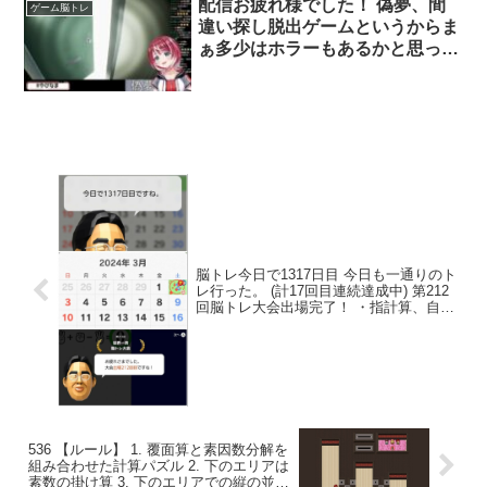
ますように?
配信お疲れ様でした！ 偽夢、間
ゲーム脳トレ
違い探し脱出ゲームというからま
ぁ多少はホラーもあるかと思った
ら、予想以上にありましたわねw
そんな中でもしっかり間違い見つ
けて、なんなら全部コンプしての
けた愛夏ちゃんはすごい！ お疲
れ様でした！
脳トレ今日で1317日目 今日も一通りのト
レ行った。 (計17回目連続達成中) 第212
回脳トレ大会出場完了！ ・指計算、自己
ベ更新? その他にも ・順番線引 ・計算
100 各3位にランクイン！ 今日はいつも
より調子良い！ 順番線引が少しずつ良く
なっていく気がするので順番線引を徹底
的に鍛え続けよう?
536 【ルール】 1. 覆面算と素因数分解を
組み合わせた計算パズル 2. 下のエリアは
素数の掛け算 3. 下のエリアでの縦の並び