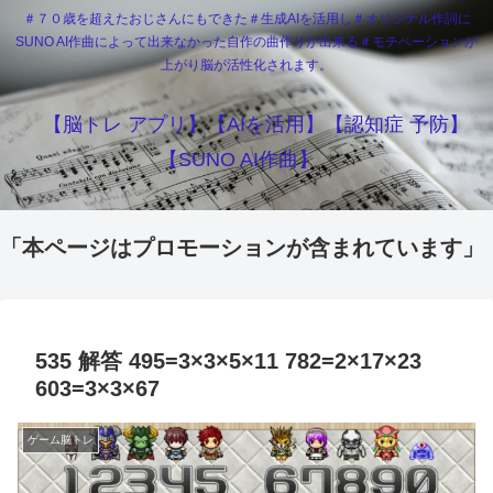
＃７０歳を超えたおじさんにもできた＃生成AIを活用し＃オリジナル作詞に
SUNO AI作曲によって出来なかった自作の曲作りが出来る＃モチベーションが
上がり脳が活性化されます。
【脳トレ アプリ】【AIを活用】【認知症 予防】
【SUNO AI作曲】
「本ページはプロモーションが含まれています」
535 解答 495=3×3×5×11 782=2×17×23
603=3×3×67
ゲーム脳トレ