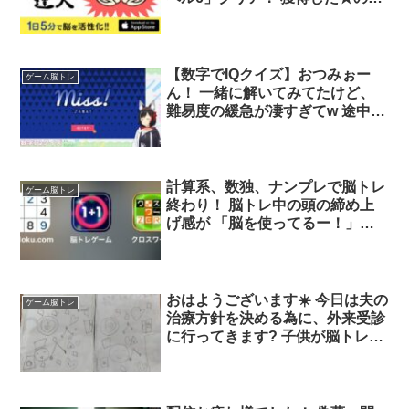
数：1個 正解数：1問 残り時間：
00分42秒
【数字でIQクイズ】おつみぉー
ゲーム脳トレ
ん！ 一緒に解いてみてたけど、
難易度の緩急が凄すぎてw 途中か
ら紙で筆算し始めたのが面白かっ
たw うんうん悩んでるミオしゃも
かわいかった( ˘ω˘ )❤️ こりゃ〜い
い脳トレになったよw めちゃ楽し
計算系、数独、ナンプレで脳トレ
ゲーム脳トレ
かった！ 会えて嬉しかったよミ
終わり！ 脳トレ中の頭の締め上
オしゃ、ありがとう?
げ感が 「脳を使ってるー！」と
なる?… 10分くらいだけど疲れ
た? 数独あたりから疲労感が酷
い！ 勉強の仕方を勉強した後に
瞑想して締める！
おはようございます☀️ 今日は夫の
ゲーム脳トレ
治療方針を決める為に、外来受診
に行ってきます? 子供が脳トレノ
ート⁉️を作ってくれたので、夫に
渡してきます? 午後は子供の参観
日です?? 今日も1日無事に終わり