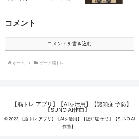
は素数の累乗 4. 右上のエリアで一列に並
んだ３人は掛け算の解答となる自然数 5.
右上の猫はプレイヤーのため、計算には
無関係
コメント
コメントを書き込む
ホーム
ゲーム脳トレ
【脳トレ アプリ】【AIを活用】【認知症 予防】
【SUNO AI作曲】
© 2023 【脳トレ アプリ】【AIを活用】【認知症 予防】【SUNO AI
作曲】.