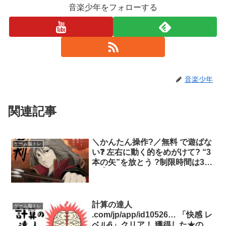
音楽少年をフォローする
音楽少年
関連記事
＼かんたん操作?／無料 で遊ばな
ゲーム脳トレ
い❓ 左右に動く的をめがけて? “3
本の矢”を放とう ?制限時間は30
秒⏱クリックで開始 .… ほかにも
✨アクションや脳トレなど 《8カ
テゴリ》から選べる無料ゲーム一
覧? .jp/category/game/
計算の達人
ゲーム脳トレ
.com/jp/app/id10526… 「快感 レ
ベル6」クリア！ 獲得した★の