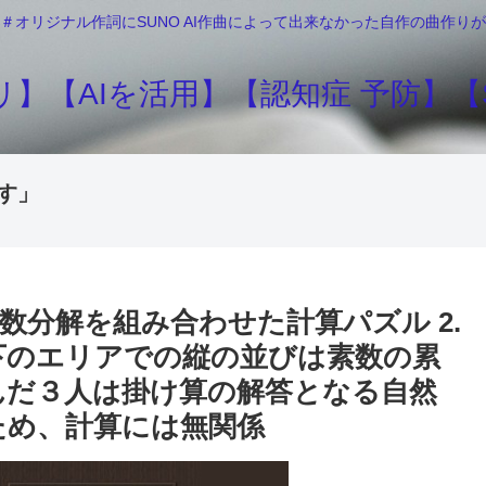
＃オリジナル作詞にSUNO AI作曲によって出来なかった自作の曲作
】【AIを活用】【認知症 予防】【S
す」
素因数分解を組み合わせた計算パズル 2.
 下のエリアでの縦の並びは素数の累
並んだ３人は掛け算の解答となる自然
のため、計算には無関係