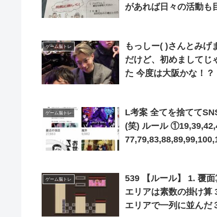
があれば日々の活動も
て頂きました。介護職
しました?
もっしー( )さんとみ
ゲーム脳トレ
だけど、初めましてじ
た 今度は大阪かな！？
てもらっちゃった… 
L考案 全てを捨ててS
ゲーム脳トレ
(笑) ルール ①19,39,42,43,44,49,52,57,59,66,69,
77,79,83,88,89,99,
214,234,297,299,31
必ず回収して錬成する
539 【ルール】 1.
ゲーム脳トレ
エリアは素数の掛け算 3
エリアで一列に並んだ３