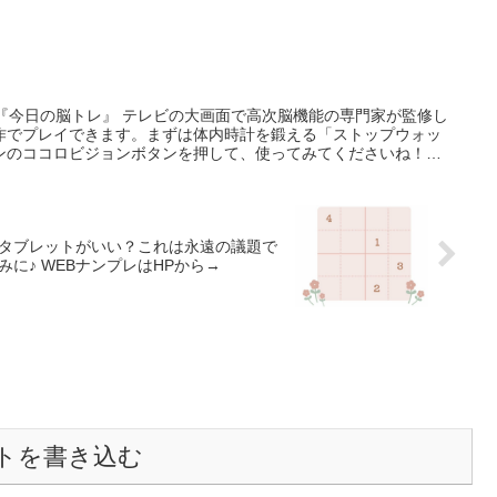
は無関係
な機能『今日の脳トレ』 テレビの大画面で高次脳機能の専門家が監修し
作でプレイできます。まずは体内時計を鍛える「ストップウォッ
ンのココロビジョンボタンを押して、使ってみてくださいね！
やタブレットがいい？これは永遠の議題で
しょうか…? 答えは次回のポスト時に発表します。お楽しみに♪ WEBナンプレはHPから→
トを書き込む