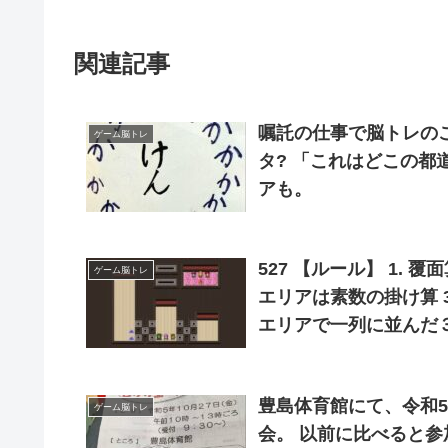
関連記事
嘱託の仕事で脳トレのこと検討してて 子ど
ゲーム脳トレ
タ? 「これはどこの都道府県でしょう」 
アも。
527 【ルール】 1.
ゲーム脳トレ
エリアは素数の掛け算 3
エリアで一列に並んだ３
イヤーのため、計算に
豊島体育館にて、令和
ゲーム脳トレ
会。 以前に比べると