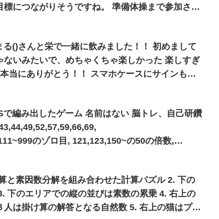
目標につながりそうですね。 準備体操まで参加させ
として働いていた時の歌体操や脳トレ体操を思い出
げまる()さんと栄で一緒に飲みました！！ 初めまして
ゃないみたいで、めちゃくちゃ楽しかった 楽しすぎ
 本当にありがとう！！ スマホケースにサインもし
夢みたいだけど、夢じゃなくて嬉しかった
NSで編み出したゲーム 名前はない 脳トレ、自己研鑽
100,111~999のゾロ目, 121,123,150~の50の倍数,
1,314, 363,364,365,369,397などの数字を 見かけたら
 覆面算と素因数分解を組み合わせた計算パズル 2. 下の
. 下のエリアでの縦の並びは素数の累乗 4. 右上の
人は掛け算の解答となる自然数 5. 右上の猫はプレ