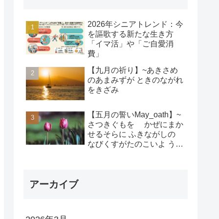
2026年シニアトレンド：今
を謳歌する新たな生き方
「イマ活」や「ご自愛消
費」
【九月の祈り】~あきさめ
のあまみずが ときのながれ
をきざみ
【五月の誓いMay_oath】~
さつきぐもを かぜにまか
せるそらに ふきながしの
なびくすがたのこいよ うま
れそだてし このちにあって
ちぎりをむすんで むすば
れん
アーカイブ