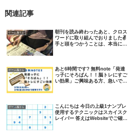
関連記事
朝刊を読み終わったあと、クロス
ゲーム脳トレ
ワードに取り組んでおりました✌️
手と頭をつかうことは、本当に素
晴らしいですね?
あと6時間です? 無料note「発達
ゲーム脳トレ
っ子にそろばん！！脳トレにすご
い効果」ご興味ある方、急いでく
ださいね? 本日2/16(金)23:59締切
指を使うのが脳活性化に効果大✨
私も暗算なしのそろばん経験者！
でも計算はかなり速いです? 速い
こんにちは 今日の上級1ナンプレ
ゲーム脳トレ
と日常的に何かと便利? 受取こち
使用するテクニックはスカイスク
らです?
レイパー 答えはWebsiteでご確認
できます Webサイトではこれま
での問題34,900以上が全部無料で