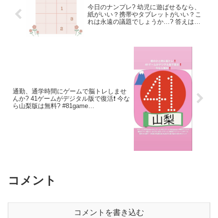
今日のナンプレ? 幼児に遊ばせるなら、
紙がいい？携帯やタブレットがいい？こ
れは永遠の議題でしょうか…? 答えは次
回のポスト時に発表します。お楽しみに♪
WEBナンプレはHPから→
通勤、通学時間にゲームで脳トレしませ
んか? 41ゲームがデジタル版で復活❗️ 今な
ら山梨版は無料? #81game
.com/jp/app/41%E3%8
コメント
コメントを書き込む