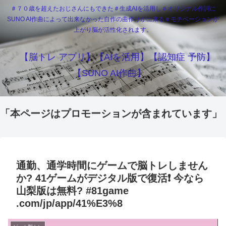
＃７０歳を超えたおじさんにもできた＃生成AIを活用し＃オリジナル作詞に
SUNO AI作曲によって出来なかった自作の曲作りが出来る＃モチベーションが
上がり脳が活性化されます。
【脳トレ アプリ】【AIを活用】【認知症 予防】
【SUNO AI作曲】
「本ページはプロモーションが含まれています」
通勤、通学時間にゲームで脳トレしません
か? 41ゲームがデジタル版で復活❗️ 今なら
山梨版は無料? #81game
.com/jp/app/41%E3%8