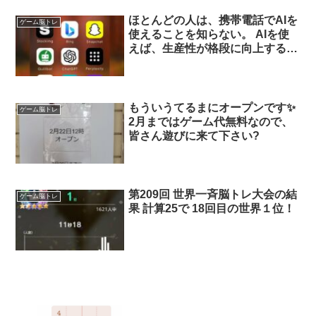
遊べて印刷もできます 簡単に楽
しめてサクサク遊べるようにサポ
ほとんどの人は、携帯電話でAIを
ゲーム脳トレ
ートするとても便利なお助け機能
使えることを知らない。 AIを使
もあります
えば、生産性が格段に向上する。
スマホでAIを使う9つの方法を紹
介しよう（無料）：
もういうてるまにオープンです✨️
ゲーム脳トレ
2月まではゲーム代無料なので、
皆さん遊びに来て下さい?
第209回 世界一斉脳トレ大会の結
ゲーム脳トレ
果 計算25で 18回目の世界１位！