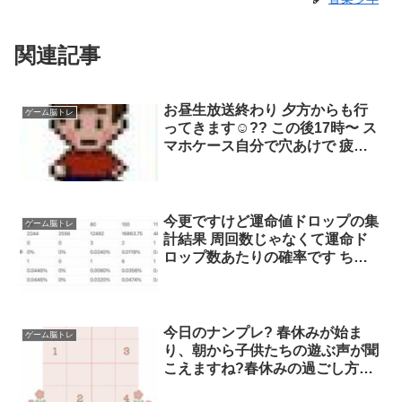
関連記事
お昼生放送終わり 夕方からも行
ゲーム脳トレ
ってきます☺︎?? この後17時〜 ス
マホケース自分で穴あけで 疲れ
た原さんと? トークテーマ “最近
見た美しい景色” ✉️793@ 17:17-
脳トレクイズ 17:45-ベストヒット
ファッション ↪︎60年代 18:23-趣
今更ですけど運命値ドロップの集
ゲーム脳トレ
味発見
計結果 周回数じゃなくて運命ド
ロップ数あたりの確率です ちな
みに運ドロップ数は期待値で計算
してます 運命値100×4+25×2って
編成の場合 (2×4+0.25×2)×(周回
数)
今日のナンプレ? 春休みが始ま
ゲーム脳トレ
り、朝から子供たちの遊ぶ声が聞
こえますね?春休みの過ごし方、
どうしよう…?笑 答えは次回のポ