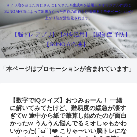
＃７０歳を超えたおじさんにもできた＃生成AIを活用し＃オリジナル作詞に
SUNO AI作曲によって出来なかった自作の曲作りが出来る＃モチベーションが
上がり脳が活性化されます。
【脳トレ アプリ】【AIを活用】【認知症 予防】
【SUNO AI作曲】
「本ページはプロモーションが含まれています」
【数字でIQクイズ】おつみぉーん！ 一緒
に解いてみてたけど、難易度の緩急が凄す
ぎてw 途中から紙で筆算し始めたのが面白
かったw うんうん悩んでるミオしゃもかわ
いかった( ˘ω˘ )❤️ こりゃ〜いい脳トレにな