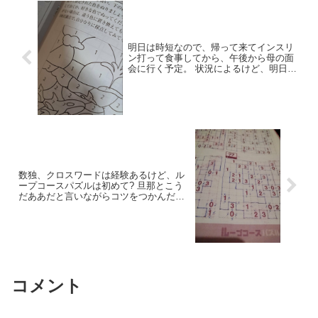
明日は時短なので、帰って来てインスリ
ン打って食事してから、午後から母の面
会に行く予定。 状況によるけど、明日は
脳トレのん、ぬり絵のとこかな。 数字と
色。１は水色、２は青色、３は黄色塗る
みたいな。普通に塗るのも良いけど、番
号あるからよりいいんと違うんかな。と
信じて。。
数独、クロスワードは経験あるけど、ル
ープコースパズルは初めて? 旦那とこう
だああだと言いながらコツをつかんだつ
もり? プレゼント問題は何度やっても失
敗で諦めました? 取り敢えず脳トレした
ことになるので良いかな☺️
コメント