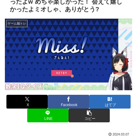
ったよw めちゃ楽しかった！ 会えて嬉し
かったよミオしゃ、ありがとう?
ゲーム脳トレ
X
Facebook
はてブ
LINE
コピー
2024.03.07