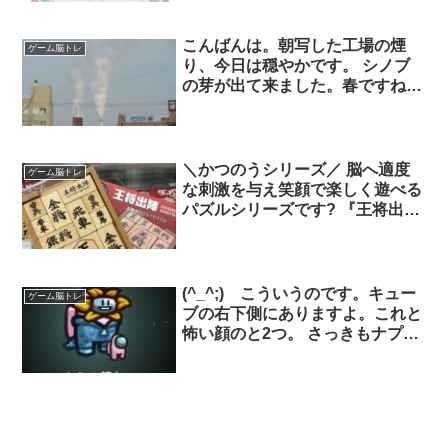
スト時に発表します。お楽しみに
♪WebナンプレはHPから→
こんばんは。朝写した工場の煙
ゲーム脳トレ
り、今日は穏やかです。 シノブ
の芽が出て来ました。春ですね
ー。 今日は、高校の同級生6人が
集まって脳トレ。計算とまどさん
の英詩と、間違い探しを30分。あ
とはみんなでおしゃべり。楽しく
＼かつのうシリーズ／ 脳へ適度
ゲーム脳トレ
やることに意義があるとマル付け
な刺激を与え笑顔で楽しく遊べる
もなし。楽しかったー。
パズルシリーズです? 『王将出
陣』税込 2,200円 ケースの中でス
ライドさせて王将ピースを取り出
す知的パズル✨ 『15ゲーム』税込
2,200円 1から15の数字を順に並
(^_^;) こういうのです。キュー
ゲーム脳トレ
べて完成させるスライドパズル✨
ブの右下側にありますよ。これと
(10F にし)
怖い顔のと2つ。 さっきもナプス
タを連れてる人いましたね。 ガ
チョウのゲームはマイナーな方か
なあ。でもあっさりした画風とガ
チョウで悪さしまくるのがなかな
か楽しいですよ(*^^*)