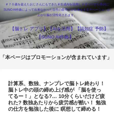
＃７０歳を超えたおじさんにもできた＃生成AIを活用し＃オリジナル作詞に
SUNO AI作曲によって出来なかった自作の曲作りが出来る＃モチベーションが
上がり脳が活性化されます。
【脳トレ アプリ】【AIを活用】【認知症 予防】
【SUNO AI作曲】
「本ページはプロモーションが含まれています」
計算系、数独、ナンプレで脳トレ終わり！
脳トレ中の頭の締め上げ感が 「脳を使っ
てるー！」となる?… 10分くらいだけど疲
れた? 数独あたりから疲労感が酷い！ 勉強
の仕方を勉強した後に 瞑想して締める！