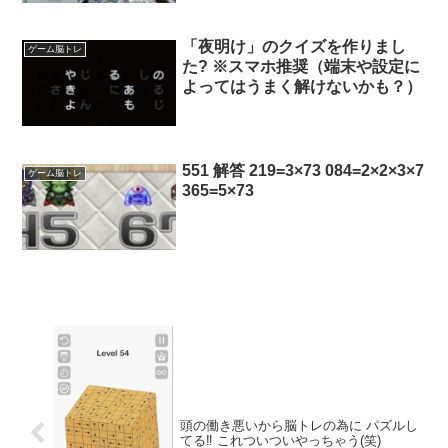
ト、ブロック優先で求めてます)
当方所持の峰岸さんとの交換は可
能でしょうか？(全て交換可能
「夜明け」のクイズを作りまし
ゲーム脳トレ
な゙場合には当方画像全てとの交
た? ※スマホ推奨（端末や設定に
換希望です) ご検討お願い致しま
よってはうまく解けないかも？）
す。
551 解答 219=3×73 084=2×2×3×7
ゲーム脳トレ
365=5×73
頭の働き悪いから脳トレの為に パズルし
てる‼️ これついついやっちゃう(笑)