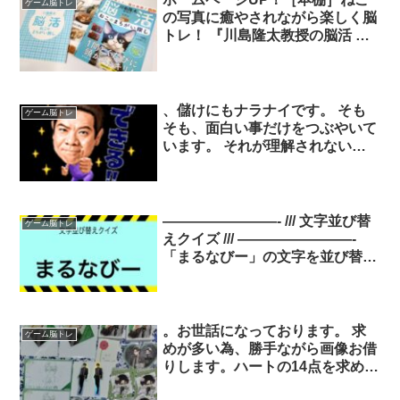
ゲーム脳トレ
の写真に癒やされながら楽しく脳
トレ！ 『川島隆太教授の脳活 ね
このまちがい探し（大きな字で脳
活性！）』（Gakken）
、儲けにもナラナイです。 そも
ゲーム脳トレ
そも、面白い事だけをつぶやいて
います。 それが理解されないと
難しいと思いますね～。 大喜利
を楽しむ。 大喜利をやってみて
～ 脳トレになれば良いです。 ボ
クは面白い事をやりたいだけなん
————————- /// 文字並び替
ゲーム脳トレ
ですって！ それが理解して欲し
えクイズ /// ————————-
いだけなのに。
「まるなびー」の文字を並び替え
てね。 ※答えは明日の夜にポス
トするのでフォローしてみてね。
ヒント：最初はとりあえず。。。
。お世話になっております。 求
ゲーム脳トレ
めが多い為、勝手ながら画像お借
りします。ハートの14点を求めて
おります。(アクリルマスコッ