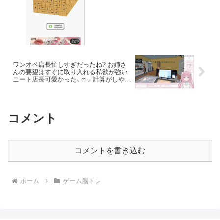
ワンオペ店長忙しすぎだったね? お姉さ
んの要望はすぐに取り入れる私欲が強い
ニート店長可愛かった⸜ ෆ ⸝‍ 計算がしやす
いように価格には小数点を付けない所や
脳トレマシーンを勢いで買っちゃう所が
えなちゃんらしくて凄く面白かったよ₍ᐢ‥
ᐢ₎ ♡
コメント
コメントを書き込む
ホーム
ゲーム脳トレ