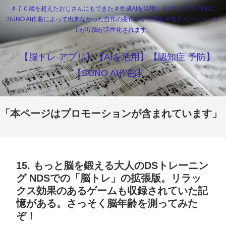
＃７０歳を超えたおじさんにもできた＃生成AIを活用し＃オリジナル作詞に
SUNO AI作曲によって出来なかった自作の曲作りが出来る＃モチベーションが
上がり脳が活性化されます。
【脳トレ アプリ】【AIを活用】【認知症 予防】
【SUNO AI作曲】
「本ページはプロモーションが含まれています」
15. もっと脳を鍛える大人のDSトレーニン
グ NDSでの「脳トレ」の拡張版。リラッ
クス効果のあるゲームも収録されていた記
憶がある。さっそく脳年齢を測ってみた
ぞ！