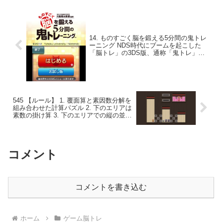
14. ものすごく脳を鍛える5分間の鬼トレ
ーニング NDS時代にブームを起こした
「脳トレ」の3DS版、通称「鬼トレ」。
ワーキングメモリを鍛えることに特化
し、「脳の機能低下を防ぐ効果が期待」
できたNDS版から「脳の機能向上の効果
が期待できる」ものに変化。難しそう。
545 【ルール】 1. 覆面算と素因数分解を
組み合わせた計算パズル 2. 下のエリアは
素数の掛け算 3. 下のエリアでの縦の並び
は素数の累乗 4. 右上のエリアで一列に並
んだ３人は掛け算の解答となる自然数 5.
右上の猫はプレイヤーのため、計算には
無関係
コメント
コメントを書き込む
ホーム
ゲーム脳トレ