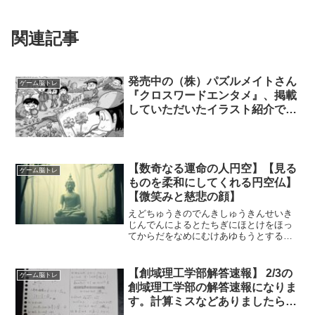
関連記事
発売中の（株）パズルメイトさん
ゲーム脳トレ
『クロスワードエンタメ』、掲載
していただいたイラスト紹介で
す。 Q48 公園の植物をスケッチ
しよう！
【数奇なる運命の人円空】【見る
ゲーム脳トレ
ものを柔和にしてくれる円空仏】
【微笑みと慈悲の顔】
えどちゅうきのでんきしゅうきんせいき
じんでんによるとたちぎにほとけをほっ
てからだをなめにむけあゆもうとするし
せいのぜんざいどうじにみまごうえんく
うのすがたをつたえゲンのにゅうほうか
いひんにほっしんしぜんざいどうじとど
【創域理工学部解答速報】 2/3の
ゲーム脳トレ
うぎょう にんいのりのあ...
創域理工学部の解答速報になりま
す。計算ミスなどありましたら優