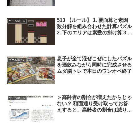
しく教えてください。
513 【ルール】 1. 覆面算と素因
ゲーム脳トレ
数分解を組み合わせた計算パズル
2. 下のエリアは素数の掛け算 3.
下のエリアでの縦の並びは素数の
累乗 4. 右上のエリアで一列に並
んだ３人は掛け算の解答となる自
然数 5. 右上の猫はプレイヤーの
息子が全て混ぜこぜにしたパズル
ゲーム脳トレ
ため、計算には無関係
を酒飲みながら同時に完成させる
ムダ脳トレで本日のワンオペ終了
＞高齢者の割合が増えたからじゃ
ゲーム脳トレ
ない？ 額面通り受け取ってお答
えすると、高齢者の割合は減りま
した。