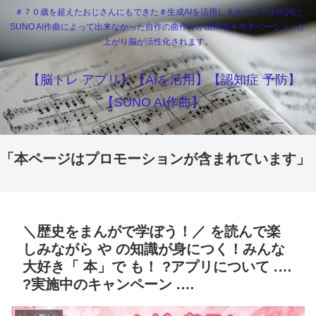
＃７０歳を超えたおじさんにもできた＃生成AIを活用し＃オリジナル作詞に
SUNO AI作曲によって出来なかった自作の曲作りが出来る＃モチベーションが
上がり脳が活性化されます。
【脳トレ アプリ】【AIを活用】【認知症 予防】
【SUNO AI作曲】
「本ページはプロモーションが含まれています」
＼歴史をまんがで学ぼう！／ を読んで楽
しみながら や の知識が身につく！みんな
大好き「 本」で も！ ?アプリについて .…
?実施中のキャンペーン .…