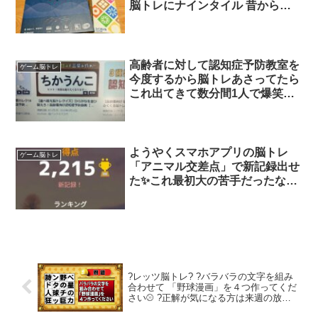
脳トレにナインタイル 昔から家
族麻雀していたので馴染んだ六華
を選択 子どもがえ〜っ?て顔した
ところに弟から誕生日プレゼント
のサプライズ✨ カタンで鍛えた交
高齢者に対して認知症予防教室を
ゲーム脳トレ
渉術…やるな!!w まぁまた買お
今度するから脳トレあさってたら
う?
これ出てきて数分間1人で爆笑し
て、その後係長に見せてもまだ爆
笑してる
ようやくスマホアプリの脳トレ
ゲーム脳トレ
「アニマル交差点」で新記録出せ
た✨これ最初大の苦手だったな
ぁ。ボケ防止で始めて間もなく1
年。1日5分の脳トレ継続中。
?レッツ脳トレ? ?バラバラの文字を組み
合わせて 「野球漫画」を４つ作ってくだ
さい⚾️ ?正解が気になる方は来週の放送
をチェック? …