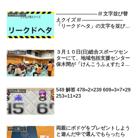
————————- /// 文字並び替
ゲーム脳トレ
えクイズ /// ————————-
「リークドヘタ」の文字を並び替
えてね。 ※答えは明日の夜にポ
ストするのでフォローしてみて
ね。 ヒント：迅速に現場に駆け
つけて治療します。
３月１０日(日)総合スポーツセン
ゲーム脳トレ
ターにて、地域包括支援センター
保木間が「けんこうふぇすた２０
２４」を開催。絆のあんしん協力
機関や花保住区センターのご協力
のもと、健康体操やダーツ、輪投
げ、アロマのしおり作り、脳トレ
549 解答 478=2×239 609=3×7×29
ゲーム脳トレ
などのブースがあり、子どもから
253=11×23
高齢者まで多くの方が楽しまれて
いました。
両親にボドゲをプレゼントしよう
ゲーム脳トレ
と遊んだ中で選んでもらったら