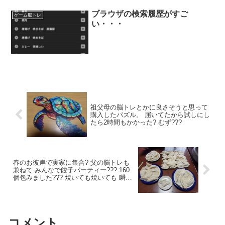
ブラウザの検索履歴がすご
ゲーム脳トレ
い・・・
祖父母の脳トレとかに良さそうと思って
購入したパズル。 届いてたから試しにし
たら2時間もかかった?︎ むず?︎?︎?︎
春のお彼岸で実家に集合? 父の脳トレも
兼ねて みんなで餃子パーティー??? 160
個包みました??? 焼いても焼いても 瞬殺
で空になる皿！ 隣の部屋でもフライパン
で焼き 水餃子も茹でました? 食後は 「ケ
ーキ争奪ビンゴ大会」 ９種類のケーキを
前に 大人も子どもも一喜一憂?
コメント