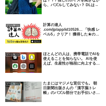
は？？? 推しのボイスを聞きなが
ら、パズルしてみない？ DLは→
計算の達人
ゲーム脳トレ
.com/jp/app/id10526… 「快感 レ
ベル5」クリア！ 獲得した★の
数：1個 正解数：1問 残り時間：
00分41秒
ほとんどの人は、携帯電話でAIを
ゲーム脳トレ
使えることを知らない。 AIを使
えば、生産性が格段に向上する。
スマホでAIを使う9つの方法を紹
介しよう（無料）：
たまにはマジメな宣伝でも。 朝
ゲーム脳トレ
日新聞出版さんの「漢字脳トレ
帳」のパズル部分でお手伝いさせ
てもらいました。