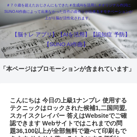
＃７０歳を超えたおじさんにもできた＃生成AIを活用し＃オリジナル作詞に
SUNO AI作曲によって出来なかった自作の曲作りが出来る＃モチベーションが
上がり脳が活性化されます。
【脳トレ アプリ】【AIを活用】【認知症 予防】
【SUNO AI作曲】
「本ページはプロモーションが含まれています」
こんにちは 今日の上級1ナンプレ 使用する
テクニックはロックされた候補1,二国同盟,
スカイスクレイパー 答えはWebsiteでご確
認できます Webサイトではこれまでの問
題36,100以上が全部無料で遊べて印刷もで