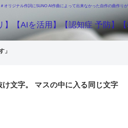
＃オリジナル作詞にSUNO AI作曲によって出来なかった自作の曲作
】【AIを活用】【認知症 予防】【S
す」
抜け文字。 マスの中に入る同じ文字
確認? …