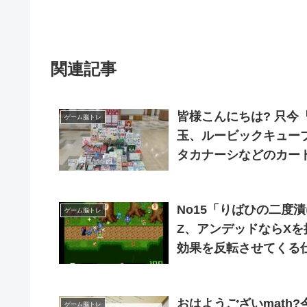
関連記事
皆様こんにちは? 只今『ゲームで遊ぼう！フェア』開催中♣ オセロ、けん
ゲーム脳トレ
玉、ルービックキューブ?? 鉄道花札、トランプ、はぁって言
タカナーシなどのカードゲームもご用意
で集中するも良し！知
No15「りばひの二度
ゲーム脳トレ
Z、アンデッドならXを
効果を反転させてくる
度にぬるく短時間で気軽
製
おはようございmath?今
ゲーム脳トレ