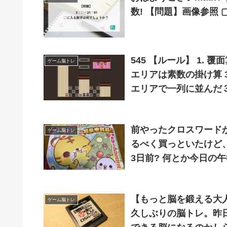
545 【ルール】 1.
ゲーム脳トレ
エリアは素数の掛け算 3
エリアで一列に並んだ３
イヤーのため、計算に
前やったクロスワード
ゲーム脳トレ
るべく買っといたけど
3日前? 何とか今日の午後3時に解き終わって、急いで郵便局に出しに行っ
た！ その後、スーパー
ゃ疲れた?
【もっと脳を鍛える大人のDSトレーニング】 
ゲーム脳トレ
久しぶりの脳トレ。昨