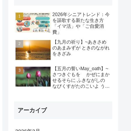
2026年シニアトレンド：今
を謳歌する新たな生き方
「イマ活」や「ご自愛消
費」
【九月の祈り】~あきさめ
のあまみずが ときのながれ
をきざみ
【五月の誓いMay_oath】~
さつきぐもを かぜにまか
せるそらに ふきながしの
なびくすがたのこいよ うま
れそだてし このちにあって
ちぎりをむすんで むすば
れん
アーカイブ