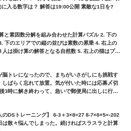
数! 【問題】画像参照 ▢に入る数字は？ 解答は19:00公開 素敵な1日を?
 覆面算と素因数分解を組み合わせた計算パズル 2. 下の
. 下のエリアでの縦の並びは素数の累乗 4. 右上の
人は掛け算の解答となる自然数 5. 右上の猫はプレ
は無関係
が脳トレになったので、まちがいさがしにも挑戦す
、しばらく忘れて放置。気が付いた時には応募〆切
で買い物もしてきた。 雨で徒歩だったから、めち
6-3＋3×8=27 8-7×6×5=-202
日は散々悩んでしまった。続ければスラスラと計算