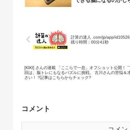
できる脳になるのかし
計算の達人 .com/jp/app/id10526… 「快感
残り時間：00分41秒
[KIKI] さんの連載 「ここらで一息」オフショット公開
回は、脳トレにもなるパズルに挑戦。 古川さんの苦悩＆
さい！ ?記事はこちらからチェック?
コメント
コメン