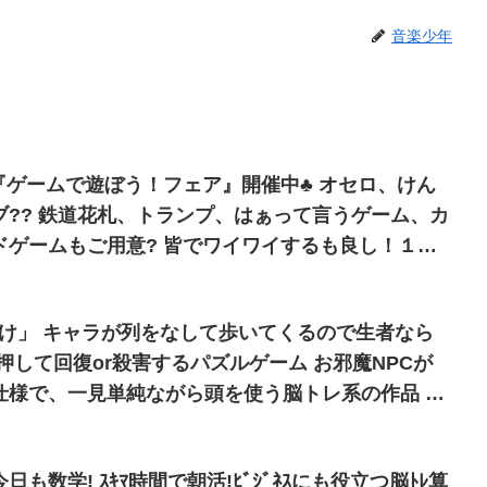
音楽少年
うゲーム、カ
? 皆でワイワイするも良し！１人
育にも脳トレにもオススメです?
漬け」 キャラが列をなして歩いてくるので生者なら
押して回復or殺害するパズルゲーム お邪魔NPCが
仕様で、一見単純ながら頭を使う脳トレ系の作品 適
に楽しめる プレイ時間1プレイ2分 ツクール2000
日も数学! ｽｷﾏ時間で朝活!ﾋﾞｼﾞﾈｽにも役立つ脳ﾄﾚ算