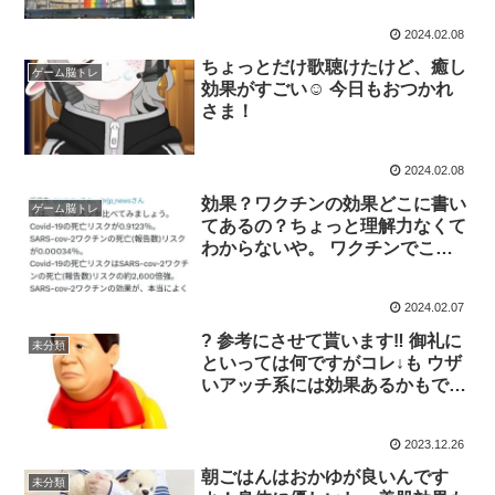
せんか これにどんな効果がある
2024.02.08
でしょうか
ちょっとだけ歌聴けたけど、癒し
ゲーム脳トレ
効果がすごい☺️ 今日もおつかれ
さま！
2024.02.08
効果？ワクチンの効果どこに書い
ゲーム脳トレ
てあるの？ちょっと理解力なくて
わからないや。 ワクチンでこれ
だけ亡くなってる コロナではこ
れだけ亡くなってる だけじゃ私
2024.02.07
にはワクチンの効果はわからない
な。
? 参考にさせて貰います‼️ 御礼に
未分類
といっては何ですがコレ↓も ウザ
いアッチ系には効果あるかもで
す。
2023.12.26
朝ごはんはおかゆが良いんです
未分類