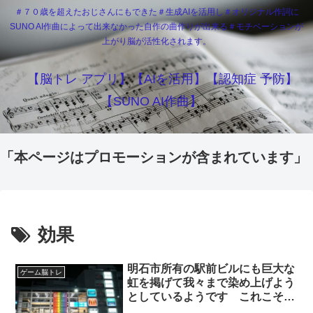
＃７０歳を超えたおじさんにもできた＃生成AIを活用し＃オリジナル作詞に
SUNO AI作曲によって出来なかった自作の曲作りが出来る＃モチベーションが
上がり脳が活性化されます。
【脳トレ アプリ】【AIを活用】【認知症 予防】
【SUNO AI作曲】
「本ページはプロモーションが含まれています」
効果
明石市所有の駅前ビルにも巨大な
ゲーム脳トレ
虹を掲げて我々まで染め上げよう
としているようです これこそ公
金チューチューの典型だと思いま