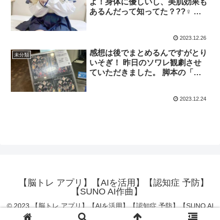
よ！身体に優しいし、美肌効果も
あるんだって知ってた？??‍♀️ プ
ロフィールをcheck? 東京/墨田区
2023.12.26
感想は後でまとめるんですがとり
未分類
いそぎ！ 昨日のソワレ観劇させ
ていただきました。 脚本の「す
ごく丁寧に作られたんだろう
な…！」感と役者の全力振り切り
2023.12.24
ぷりが相乗効果でめちゃくちゃ面
白かった！
【脳トレ アプリ】【AIを活用】【認知症 予防】
【SUNO AI作曲】
© 2023 【脳トレ アプリ】【AIを活用】【認知症 予防】【SUNO AI
作曲】.