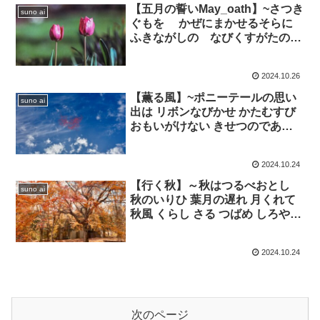
【五月の誓いMay_oath】~さつき
suno ai
ぐもを かぜにまかせるそらに
ふきながしの なびくすがたのこ
いよ うまれそだてし このちにあ
って ちぎりをむすんで むすば
2024.10.26
れん
【薫る風】~ポニーテールの思い
suno ai
出は リボンなびかせ かたむすび
おもいがけない きせつのであい
サツキの花の さや当てか
2024.10.24
【行く秋】～秋はつるべおとし
suno ai
秋のいりひ 葉月の遅れ 月くれて
秋風 くらし さる つばめ しろや
ミノムシ はかなげに泣く声
2024.10.24
次のページ