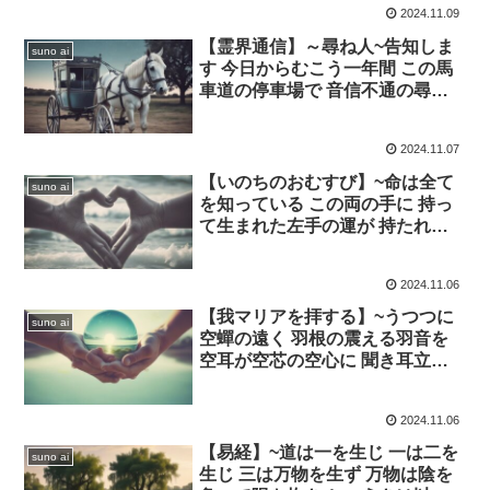
2024.11.09
【霊界通信】～尋ね人~告知しま
suno ai
す 今日からむこう一年間 この馬
車道の停車場で 音信不通の尋ね
人 伝言板
2024.11.07
【いのちのおむすび】~命は全て
suno ai
を知っている この両の手に 持っ
て生まれた左手の運が 持たれて
育った右の手に運ばれ 合掌の手
を合わす命のお結び
2024.11.06
【我マリアを拝する】~うつつに
suno ai
空蟬の遠く 羽根の震える羽音を
空耳が空芯の空心に 聞き耳立て
させる
2024.11.06
【易経】~道は一を生じ 一は二を
suno ai
生じ 三は万物を生ず 万物は陰を