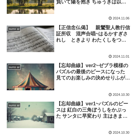
負いて陽を抱き ちゅうきは以っ
て和をなす 動から陽を生じ 静
から陰を生じ 陰陽が抱き合い
2024.11.06
両義が生まれ 両義は四象を生
じ 四象はさらに八卦となる
【正信念仏偈】 親鸞聖人教行信
suno ai
証所収 混声合唱~はるかすぎさ
れし ときより わたくしをつつ
んでくれるいのち
2024.11.01
【忘却曲線】ver2~ゼブラ模様の
suno ai
パズルの最後のピースになった
見てのお楽しみの決めせりふが
背中越しに聞こえた 振り向くと
パズルのピースは 紅白の三角ぼ
2024.10.30
うしをかぶった サンタに早変わ
り
【忘却曲線】ver1~パズルのピー
suno ai
スは 紅白の三角ぼうしをかぶっ
た サンタに早変わり 主はきませ
り どこの町にも どこの路地裏に
も 誰の心の中にも 灯ともしころ
2024.10.30
小さなマッチ棒 1本の幸せ