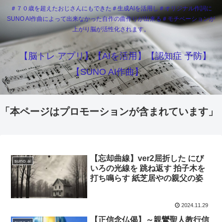
＃７０歳を超えたおじさんにもできた＃生成AIを活用し＃オリジナル作詞に
SUNO AI作曲によって出来なかった自作の曲作りが出来る＃モチベーションが
上がり脳が活性化されます。
【脳トレ アプリ】【AIを活用】【認知症 予防】
【SUNO AI作曲】
「本ページはプロモーションが含まれています」
【忘却曲線】ver2屈折した にび
suno ai
いろの光線を 跳ね返す 拍子木を
打ち鳴らす 紙芝居やの親父の姿
2024.11.29
【正信念仏偈】～親鸞聖人教行信