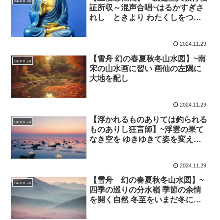
suno ai
証所収～混声合唱~はるかすぎさ
れし ときより わたくしをつつ
んでくれるいのち
2024.11.29
【雪舟 幻の春夏秋冬山水図】~南
suno ai
宋の山水画に習い 画仙の左隅に
大地を配し
2024.11.29
【浮かれるものありては釣られる
suno ai
ものありし狂言師】~浮雲の果て
なき空を ゆきゆきて姿を変える
戻らぬ定め
2024.11.29
【雪舟 幻の春夏秋冬山水図】~
suno ai
四季の巡りの分水嶺 季節の余情
を開く自然 冬至をいまだ冬に至
らん 秋の夕暮れ もの思うこと も
のおもい