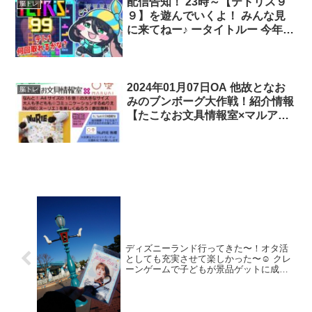
配信告知！ 23時～【テトリス９
脳トレ
ックアワードのスターを決定する
９】を遊んでいくよ！ みんな見
ために今すぐ投票!? ?
に来てねー♪ ータイトルー 今年初
めてのTETRIS99！何回テトワン
とれるかな？ …
2024年01月07日OA 他故となお
脳トレ
みのブンボーグ大作戦！紹介情報
【たこなお文具情報室×マルアイ
(イベントスペース２)】 参加費無
料！ みんなで巨大な塗り絵を完
成させよう！！
ディズニーランド行ってきた〜！オタ活
としても充実させて楽しかった〜☺️ クレ
ーンゲームで子どもが景品ゲットに成功
✨そして私よりそれスノの内容を覚えて
いた?若者の記憶力、すごい…