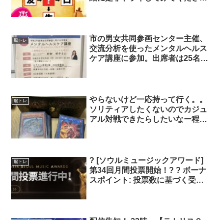
い? 画像の丸の中に当てはまる漢
字はなんでしょうか？ 先○、友
○、○生、○口、 ヒント：答えに入
るのは小１漢字です！ 解答は本
市の男女共同参画センター主催、
脳トレ
日18時頃⭐️引用欄をご確認くださ
交流分析を使ったメンタルヘルス
い?
ケア講座に参加。出席者は25名(7
割が女性)。講師は元・外資系人
材サービス企業の産業カウンセラ
ー。 エゴグラム分析で自分の人
との関わり方のクセを知ろう！…
やらないけど一応持って行く。。
脳トレ
やってみたら腹にソロバン?を隠
ソリティアしたくないのでカジュ
し持つ自己中な性格が浮かびあが
アル対戦できたらしたいなー程
った??
度。
? [ソウルミュージックアワード]
脳トレ
第34回月間投票開始！? ? ボーナ
スポイント: 投票数に基づく受賞
への影響！ ❤️ 投票ガイド: 1アカ
ウントあたり、各カテゴリーにつ
き1日最大500ジェリー (1票 = 50
ジェリー) 第34回ソウルミュージ