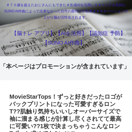
＃７０歳を超えたおじさんにもできた＃生成AIを活用し＃オリジナル作詞に
SUNO AI作曲によって出来なかった自作の曲作りが出来る＃モチベーションが
上がり脳が活性化されます。
【脳トレ アプリ】【AIを活用】【認知症 予防】
【SUNO AI作曲】
「本ページはプロモーションが含まれています」
MovieStarTops！ずっと好きだったロゴが
バックプリントになった可愛すぎるロン
T??肌触り気持ちいいしオーバーサイズで
袖に溜まる感じが計算し尽くされてて最高
に可愛い??1枚で決まっちゃうこんなロン