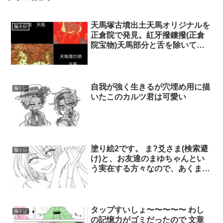
天馬塚古墳出土天馬オリジナルを
脳トレ
正倉院で発見。紅牙撥鏤撥(正倉
院宝物)天馬部分と舌を除いて一
致。舌はソグド聖獣センムルヴの
影響。慶州墳墓はソグド系倭人月
読尊倭国墳墓。天馬は東突厥帝国
から渡来。慶州はソグド騎馬民族
自我が強く生きるが穴埋め用に描
脳トレ
居留地且つ中継地。韓国は金を産
いたこのカルツ君は可愛い
出せず、アフガニスタン産(ソグ
ド)。金冠。
塗り絵2です。 ま?爻さま(検索避
脳トレ
け)と、お友達のまゆちゃんとい
う実在する方々なので、あくまで
個人で楽しむ用に使っていただけ
たらとても幸です……❕ もし塗っ
ていただくことがあれば404にく
ださい……??
タップすいしょ〜〜〜〜〜 わし
脳トレ
の記憶力がゴミだったので 文章