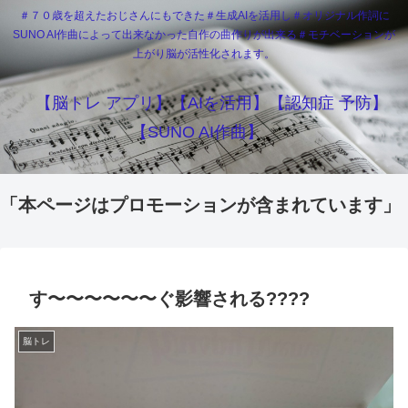
＃７０歳を超えたおじさんにもできた＃生成AIを活用し＃オリジナル作詞に
SUNO AI作曲によって出来なかった自作の曲作りが出来る＃モチベーションが
上がり脳が活性化されます。
【脳トレ アプリ】【AIを活用】【認知症 予防】
【SUNO AI作曲】
「本ページはプロモーションが含まれています」
す〜〜〜〜〜〜ぐ影響される????
脳トレ