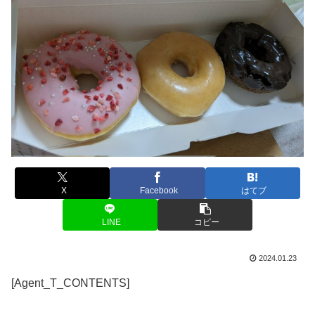
X
Facebook
はてブ
LINE
コピー
2024.01.23
[Agent_T_CONTENTS]