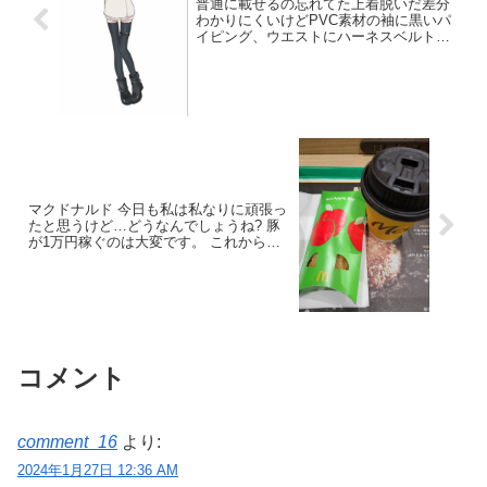
普通に載せるの忘れてた上着脱いだ差分
わかりにくいけどPVC素材の袖に黒いパ
イピング、ウエストにハーネスベルトつ
いてます
マクドナルド 今日も私は私なりに頑張っ
たと思うけど…どうなんでしょうね? 豚
が1万円稼ぐのは大変です。 これから頭
の回転はどんどん悪くなって、身体も動
かなくなってくのかなぁ…。 だったら今
頑張らないとだよね…。
コメント
comment_16
より:
2024年1月27日 12:36 AM